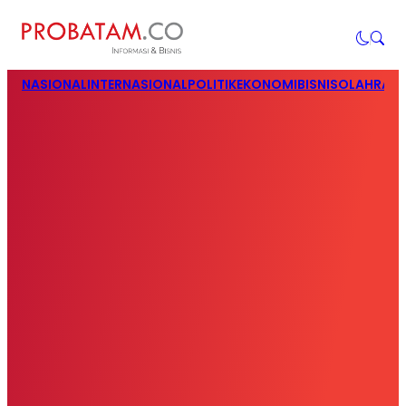
NASIONAL
INTERNASIONAL
POLITIK
EKONOMI
BISNIS
OLAHRAG