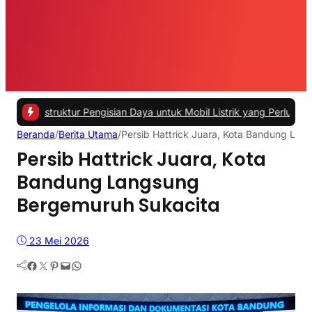
uktur Pengisian Daya untuk Mobil Listrik yang Perlu Diperhatikan
|
#
Beranda
/
Berita Utama
/
Persib Hattrick Juara, Kota Bandung La
Persib Hattrick Juara, Kota
Bandung Langsung
Bergemuruh Sukacita
23 Mei 2026
Facebook
Twitter
Pinterest
Mail
WhatsApp