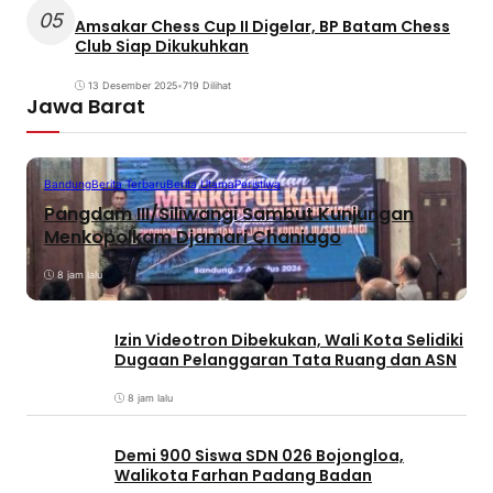
05
Amsakar Chess Cup II Digelar, BP Batam Chess
Club Siap Dikukuhkan
13 Desember 2025
•
719 Dilihat
Jawa Barat
Bandung
Berita Terbaru
Berita Utama
Peristiwa
Pangdam III/Siliwangi Sambut Kunjungan
Menkopolkam Djamari Chaniago
8 jam lalu
Izin Videotron Dibekukan, Wali Kota Selidiki
Dugaan Pelanggaran Tata Ruang dan ASN
8 jam lalu
Demi 900 Siswa SDN 026 Bojongloa,
Walikota Farhan Padang Badan