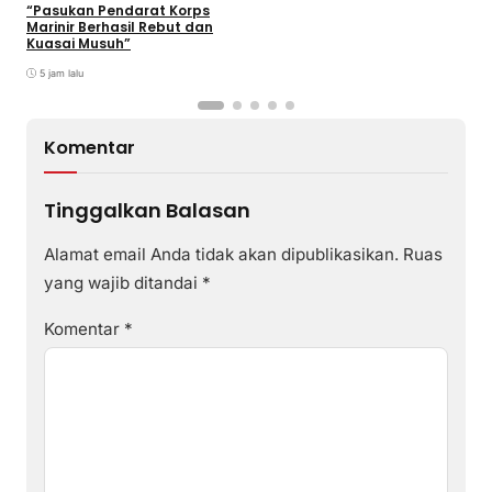
2026
“Pasukan Pendarat Korps
Marinir Berhasil Rebut dan
Kuasai Musuh”
5 jam lalu
Komentar
Tinggalkan Balasan
Alamat email Anda tidak akan dipublikasikan.
Ruas
yang wajib ditandai
*
Komentar
*