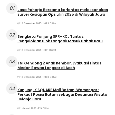
01
Jasa Raharja Bersama korlantas melaksanakan
survei Kesiapan Ops Lilin 2025 di Wilayah Jawa
13 Desember 2025
•
1.093 Dilihat
02
Sengketa Panjang SPR–KCL Tuntas,
Pengelolaan Blok Langgak Masuk Babak Baru
13 Desember 2025
•
1.081 Dilihat
03
TNI Gendong 2 Anak Kembar, Evakuasi Lintasi
Medan Rawan Longsor di Aceh
13 Desember 2025
•
1.040 Dilihat
04
Kunjungi K SQUARE Mall Batam, Wamenpar :
Perkuat Posisi Batam sebagai Destinasi Wisata
Belanja Baru
1 Januari 2026
•
919 Dilihat