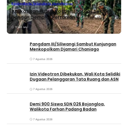
Bandung
Berita Terbaru
Berita Utama
Peristiwa
Aplikasikan Pupuk Kosasih, Satgas Sektor 8
Bangun Demplot Pertanian
11 jam lalu
Pangdam III/Siliwangi Sambut Kunjungan
Menkopolkam Djamari Chaniago
7 Agustus 2026
Izin Videotron Dibekukan, Wali Kota Selidiki
Dugaan Pelanggaran Tata Ruang dan ASN
7 Agustus 2026
Demi 900 Siswa SDN 026 Bojongloa,
Walikota Farhan Padang Badan
7 Agustus 2026