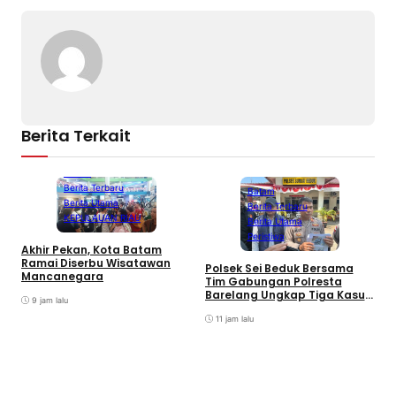
Berita Terkait
Batam
Berita Terbaru
Batam
Berita Utama
Berita Terbaru
KEPULAUAN RIAU
Berita Utama
Peristiwa
Akhir Pekan, Kota Batam
A
Ramai Diserbu Wisatawan
S
Polsek Sei Beduk Bersama
Mancanegara
D
Tim Gabungan Polresta
Barelang Ungkap Tiga Kasus
9 jam lalu
Curanmor
11 jam lalu