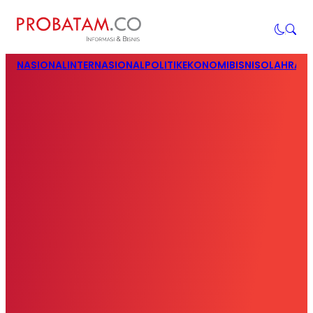
NASIONAL
INTERNASIONAL
POLITIK
EKONOMI
BISNIS
OLAHRAG