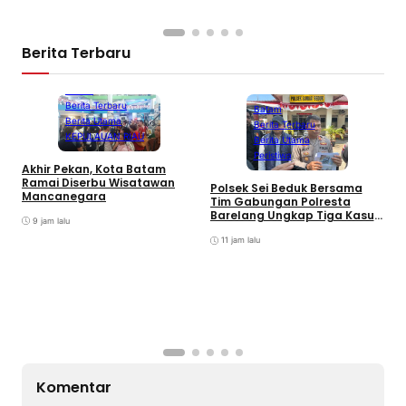
Berita Terbaru
Batam
Berita Terbaru
Batam
Berita Utama
Berita Terbaru
KEPULAUAN RIAU
Berita Utama
Peristiwa
Akhir Pekan, Kota Batam
A
Ramai Diserbu Wisatawan
S
Polsek Sei Beduk Bersama
Mancanegara
D
Tim Gabungan Polresta
Barelang Ungkap Tiga Kasus
9 jam lalu
Curanmor
11 jam lalu
Komentar