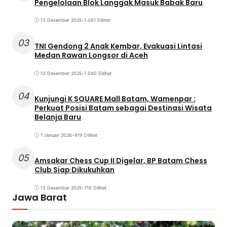
Pengelolaan Blok Langgak Masuk Babak Baru
13 Desember 2025
•
1.081 Dilihat
03
TNI Gendong 2 Anak Kembar, Evakuasi Lintasi
Medan Rawan Longsor di Aceh
13 Desember 2025
•
1.040 Dilihat
04
Kunjungi K SQUARE Mall Batam, Wamenpar :
Perkuat Posisi Batam sebagai Destinasi Wisata
Belanja Baru
1 Januari 2026
•
919 Dilihat
05
Amsakar Chess Cup II Digelar, BP Batam Chess
Club Siap Dikukuhkan
13 Desember 2025
•
719 Dilihat
Jawa Barat