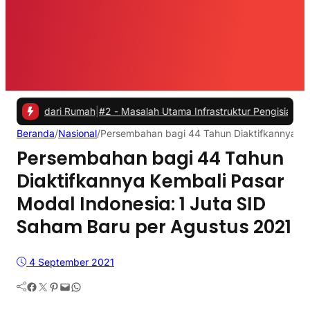
i Rumah
|
#2 -
Masalah Utama Infrastruktur Pengisian Daya untuk Mobil
Beranda
/
Nasional
/
Persembahan bagi 44 Tahun Diaktifkannya Ke
Persembahan bagi 44 Tahun
Diaktifkannya Kembali Pasar
Modal Indonesia: 1 Juta SID
Saham Baru per Agustus 2021
4 September 2021
Facebook
Twitter
Pinterest
Mail
WhatsApp