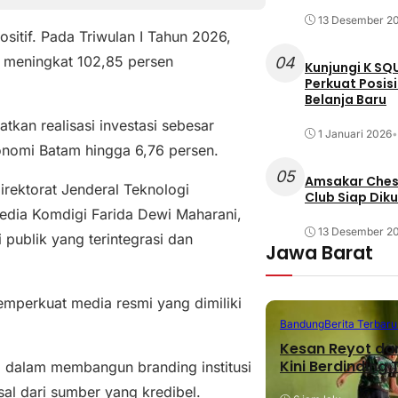
13 Desember 2
sitif. Pada Triwulan I Tahun 2026,
n, meningkat 102,85 persen
04
Kunjungi K SQ
Perkuat Posis
Belanja Baru
kan realisasi investasi sebesar
1 Januari 2026
•
onomi Batam hingga 6,76 persen.
05
Amsakar Chess
irektorat Jenderal Teknologi
Club Siap Dik
Media Komdigi Farida Dewi Maharani,
13 Desember 2
publik yang terintegrasi dan
Jawa Barat
emperkuat media resmi yang dimiliki
Bandung
Berita Terbaru
Kesan Reyot da
Kini Berdinding
ng dalam membangun branding institusi
al dari sumber yang kredibel.