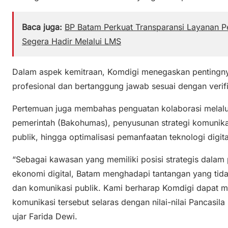
Baca juga:
BP Batam Perkuat Transparansi Layanan Pe
Segera Hadir Melalui LMS
Dalam aspek kemitraan, Komdigi menegaskan pentingn
profesional dan bertanggung jawab sesuai dengan verifi
Pertemuan juga membahas penguatan kolaborasi melal
pemerintah (Bakohumas), penyusunan strategi komunikas
publik, hingga optimalisasi pemanfaatan teknologi digi
“Sebagai kawasan yang memiliki posisi strategis dalam 
ekonomi digital, Batam menghadapi tantangan yang tida
dan komunikasi publik. Kami berharap Komdigi dapat m
komunikasi tersebut selaras dengan nilai-nilai Pancasil
ujar Farida Dewi.