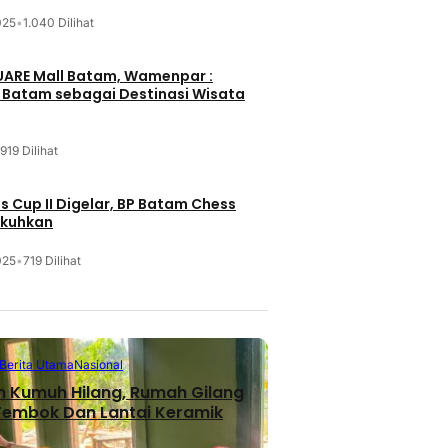
025
•
1.040 Dilihat
UARE Mall Batam, Wamenpar :
i Batam sebagai Destinasi Wisata
919 Dilihat
 Cup II Digelar, BP Batam Chess
ukuhkan
025
•
719 Dilihat
Berita Utama
Nasional
n Kumuh Hilang, Rumah Gilang
 Tembok Dan Lantai Keramik