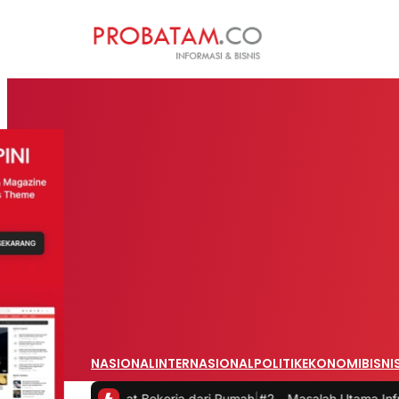
NASIONAL
INTERNASIONAL
POLITIK
EKONOMI
BISNI
aat Bekerja dari Rumah
|
#2 -
Masalah Utama Infrastruktur Pengisian 