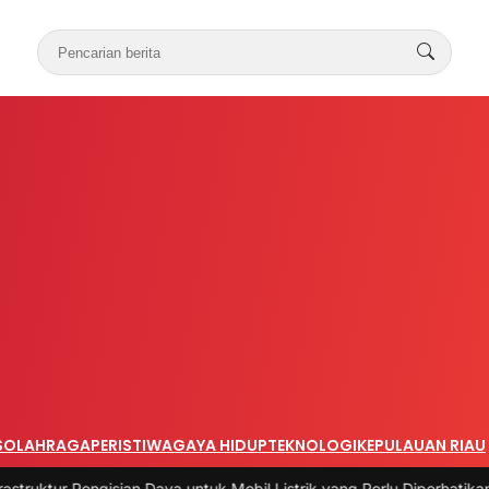
S
OLAHRAGA
PERISTIWA
GAYA HIDUP
TEKNOLOGI
KEPULAUAN RIAU
Daya untuk Mobil Listrik yang Perlu Diperhatikan
|
#3 -
Panduan Belan