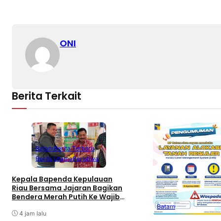
ONI
Berita Terkait
Batam
Berita Terbaru
Berita Utama
Peristiwa
Kepala Bapenda Kepulauan
Riau Bersama Jajaran Bagikan
Bendera Merah Putih Ke Wajib
Pajak Kendaraan Bermotor di
Batam
Kantor Samsat
4 jam lalu