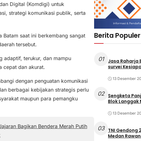
an Digital (Komdigi) untuk
, strategi komunikasi publik, serta
Berita Populer
a Batam saat ini berkembang sangat
daerah tersebut.
g adaptif, terukur, dan mampu
01
Jasa Raharja
survei Kesiapa
 cepat dan akurat.
13 Desember 2
imbangi dengan penguatan komunikasi
dan berbagai kebijakan strategis perlu
02
Sengketa Pan
asyarakat maupun para pemangku
Blok Langgak
13 Desember 2
ajaran Bagikan Bendera Merah Putih
03
TNI Gendong 2
t
Medan Rawan 