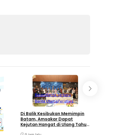
Batam
Berita T
Batam
Berita Terbaru
Berita Utama
Berita Utama
Peristiwa
Terpopuler
Di Balik Kesibukan Memimpin
Pengurus PWI Kepr
Batam, Amsakar Dapat
Pengunduran Diri
Kejutan Hangat di Ulang Tahun
Anggota, Koordin
ke-58
Administrasi den
5 jam lalu