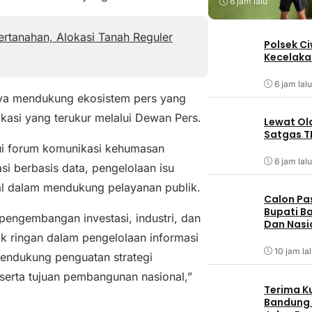
6 jam lalu
rtanahan, Alokasi Tanah Reguler
Polsek C
Kecelaka
6 jam lalu
ya mendukung ekosistem pers yang
kasi yang terukur melalui Dewan Pers.
Lewat Ol
Satgas T
ui forum komunikasi kehumasan
6 jam lalu
i berbasis data, pengelolaan isu
tal dalam mendukung pelayanan publik.
Calon Pa
Bupati Ba
pengembangan investasi, industri, dan
Dan Nasi
k ringan dalam pengelolaan informasi
10 jam la
endukung penguatan strategi
a serta tujuan pembangunan nasional,”
Terima K
Bandung