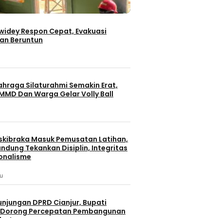
iwidey Respon Cepat, Evakuasi
an Beruntun
ahraga Silaturahmi Semakin Erat,
MMD Dan Warga Gelar Volly Ball
skibraka Masuk Pemusatan Latihan,
ndung Tekankan Disiplin, Integritas
onalisme
lu
unjungan DPRD Cianjur, Bupati
 Dorong Percepatan Pembangunan