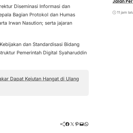
Jalan Pe
rektur Diseminasi Informasi dan
11 jam lal
Kepala Bagian Protokol dan Humas
ta Irwan Nasution; serta jajaran
Kebijakan dan Standardisasi Bidang
truktur Pemerintah Digital Syaharuddin
kar Dapat Kejutan Hangat di Ulang
Facebook
Twitter
Pinterest
Mail
WhatsApp