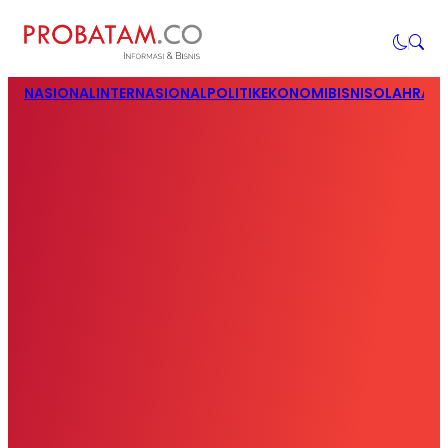
NASIONAL
INTERNASIONAL
POLITIK
EKONOMI
BISNIS
OLAHRAG