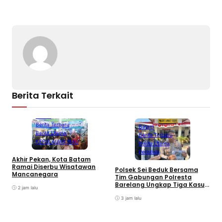
Berita Terkait
Batam
Berita Terbaru
Batam
Berita Utama
Berita Terbaru
KEPULAUAN RIAU
Berita Utama
Peristiwa
Akhir Pekan, Kota Batam
A
Ramai Diserbu Wisatawan
S
Polsek Sei Beduk Bersama
Mancanegara
D
Tim Gabungan Polresta
Barelang Ungkap Tiga Kasus
2 jam lalu
Curanmor
3 jam lalu