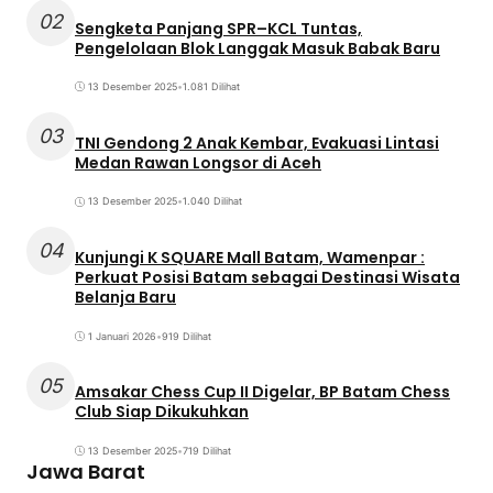
02
Sengketa Panjang SPR–KCL Tuntas,
Pengelolaan Blok Langgak Masuk Babak Baru
13 Desember 2025
•
1.081 Dilihat
03
TNI Gendong 2 Anak Kembar, Evakuasi Lintasi
Medan Rawan Longsor di Aceh
13 Desember 2025
•
1.040 Dilihat
04
Kunjungi K SQUARE Mall Batam, Wamenpar :
Perkuat Posisi Batam sebagai Destinasi Wisata
Belanja Baru
1 Januari 2026
•
919 Dilihat
05
Amsakar Chess Cup II Digelar, BP Batam Chess
Club Siap Dikukuhkan
13 Desember 2025
•
719 Dilihat
Jawa Barat