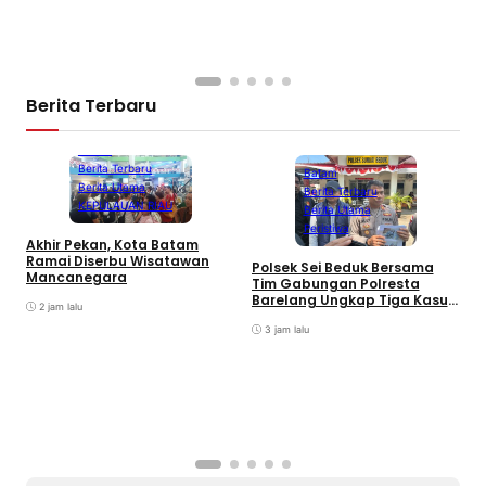
Berita Terbaru
Batam
Berita Terbaru
Batam
Berita Utama
Berita Terbaru
KEPULAUAN RIAU
Berita Utama
Peristiwa
Akhir Pekan, Kota Batam
A
Ramai Diserbu Wisatawan
S
Polsek Sei Beduk Bersama
Mancanegara
D
Tim Gabungan Polresta
Barelang Ungkap Tiga Kasus
2 jam lalu
Curanmor
3 jam lalu