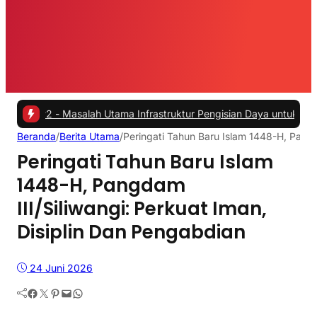
 -
Masalah Utama Infrastruktur Pengisian Daya untuk Mobil Listrik y
Beranda
/
Berita Utama
/
Peringati Tahun Baru Islam 1448-H, Pangd
Peringati Tahun Baru Islam
1448-H, Pangdam
III/Siliwangi: Perkuat Iman,
Disiplin Dan Pengabdian
24 Juni 2026
Facebook
Twitter
Pinterest
Mail
WhatsApp