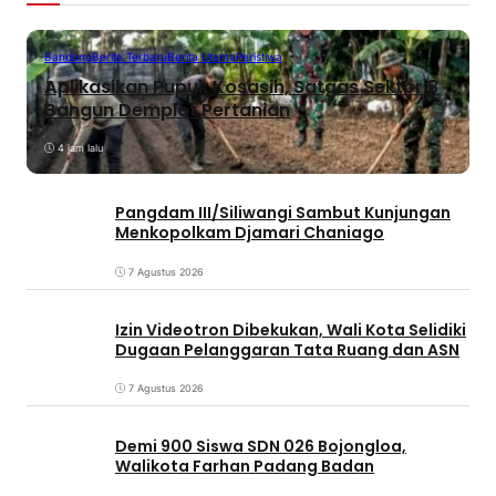
Bandung
Berita Terbaru
Berita Utama
Peristiwa
Aplikasikan Pupuk Kosasih, Satgas Sektor 8
Bangun Demplot Pertanian
4 jam lalu
Pangdam III/Siliwangi Sambut Kunjungan
Menkopolkam Djamari Chaniago
7 Agustus 2026
Izin Videotron Dibekukan, Wali Kota Selidiki
Dugaan Pelanggaran Tata Ruang dan ASN
7 Agustus 2026
Demi 900 Siswa SDN 026 Bojongloa,
Walikota Farhan Padang Badan