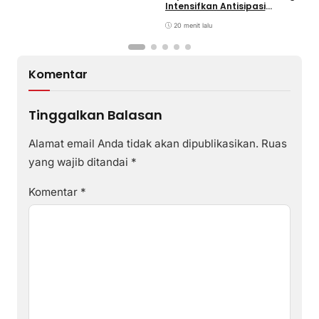
Intensifkan Antisipasi
P
Kejahatan Jalanan serta
B
Balap Liar
20 menit lalu
S
Komentar
Tinggalkan Balasan
Alamat email Anda tidak akan dipublikasikan.
Ruas
yang wajib ditandai
*
Komentar
*