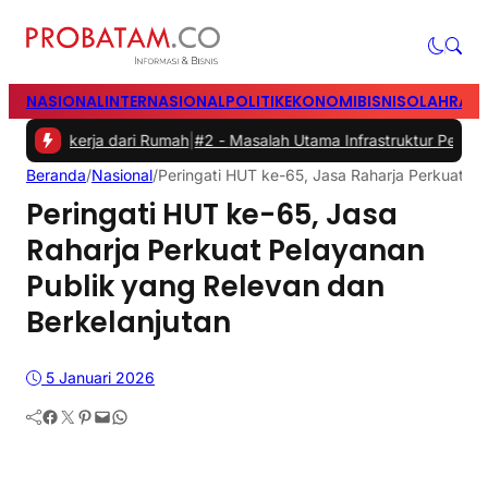
NASIONAL
INTERNASIONAL
POLITIK
EKONOMI
BISNIS
OLAHRAG
erja dari Rumah
|
#2 -
Masalah Utama Infrastruktur Pengisian Daya un
Beranda
/
Nasional
/
Peringati HUT ke-65, Jasa Raharja Perkuat Pe
Peringati HUT ke-65, Jasa
Raharja Perkuat Pelayanan
Publik yang Relevan dan
Berkelanjutan
5 Januari 2026
Facebook
Twitter
Pinterest
Mail
WhatsApp