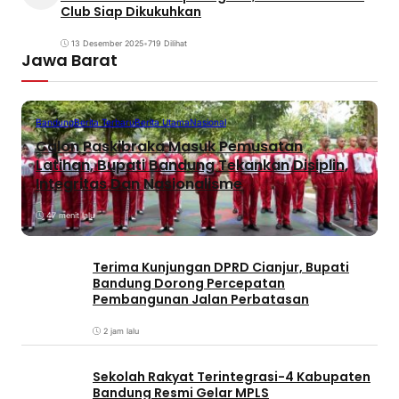
Club Siap Dikukuhkan
13 Desember 2025
•
719 Dilihat
Jawa Barat
Bandung
Berita Terbaru
Berita Utama
Nasional
Calon Paskibraka Masuk Pemusatan
Latihan, Bupati Bandung Tekankan Disiplin,
Integritas Dan Nasionalisme
47 menit lalu
Terima Kunjungan DPRD Cianjur, Bupati
Bandung Dorong Percepatan
Pembangunan Jalan Perbatasan
2 jam lalu
Sekolah Rakyat Terintegrasi-4 Kabupaten
Bandung Resmi Gelar MPLS