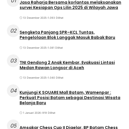
01
Jasa Raharja Bersama korlantas melaksanakan
survei Kesiapan Ops Lilin 2025 di Wilayah Jawa
13 Desember 2025
•
1.093 Dilihat
02
Sengketa Panjang SPR–KCL Tuntas,
Pengelolaan Blok Langgak Masuk Babak Baru
13 Desember 2025
•
1.081 Dilihat
03
TNI Gendong 2 Anak Kembar, Evakuasi Lintasi
Medan Rawan Longsor di Aceh
13 Desember 2025
•
1.040 Dilihat
04
Kunjungi K SQUARE Mall Batam, Wamenpar :
Perkuat Posisi Batam sebagai Destinasi Wisata
Belanja Baru
1 Januari 2026
•
919 Dilihat
05
Amsakar Chess Cup II Digelar, BP Batam Chess