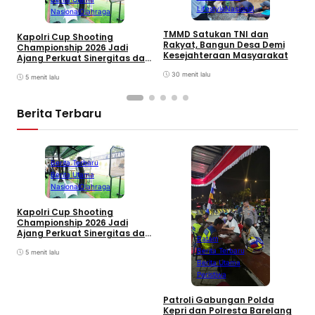
Lifestyle
Nasional
Nasional
Olahraga
C
TMMD Satukan TNI dan
Kapolri Cup Shooting
P
Rakyat, Bangun Desa Demi
Championship 2026 Jadi
B
Kesejahteraan Masyarakat
Ajang Perkuat Sinergitas dan
I
Pembinaan Atlet
30 menit lalu
5 menit lalu
Berita Terbaru
Berita Terbaru
Berita Utama
Nasional
Olahraga
Kapolri Cup Shooting
Championship 2026 Jadi
Ajang Perkuat Sinergitas dan
Batam
Pembinaan Atlet
Berita Terbaru
5 menit lalu
Berita Utama
Peristiwa
Patroli Gabungan Polda
B
Kepri dan Polresta Barelang
S