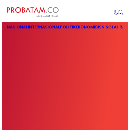
NASIONAL
INTERNASIONAL
POLITIK
EKONOMI
BISNIS
OLAHRAG