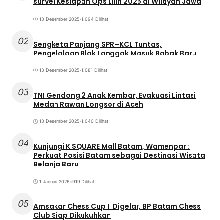
survei Kesiapan Ops Lilin 2025 di Wilayah Jawa
13 Desember 2025
•
1.094 Dilihat
02
Sengketa Panjang SPR–KCL Tuntas,
Pengelolaan Blok Langgak Masuk Babak Baru
13 Desember 2025
•
1.081 Dilihat
03
TNI Gendong 2 Anak Kembar, Evakuasi Lintasi
Medan Rawan Longsor di Aceh
13 Desember 2025
•
1.040 Dilihat
04
Kunjungi K SQUARE Mall Batam, Wamenpar :
Perkuat Posisi Batam sebagai Destinasi Wisata
Belanja Baru
1 Januari 2026
•
919 Dilihat
05
Amsakar Chess Cup II Digelar, BP Batam Chess
Club Siap Dikukuhkan