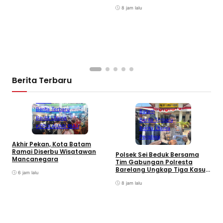
Curanmor
8 jam lalu
Berita Terbaru
Batam
Berita Terbaru
Batam
Berita Utama
Berita Terbaru
KEPULAUAN RIAU
Berita Utama
Peristiwa
Akhir Pekan, Kota Batam
A
Ramai Diserbu Wisatawan
S
Polsek Sei Beduk Bersama
Mancanegara
D
Tim Gabungan Polresta
Barelang Ungkap Tiga Kasus
6 jam lalu
Curanmor
8 jam lalu