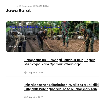
13 Desember 2025
•
719 Dilihat
Jawa Barat
Bandung
Berita Terbaru
Berita Utama
Peristiwa
Aplikasikan Pupuk Kosasih, Satgas Sektor 8
Bangun Demplot Pertanian
8 jam lalu
Pangdam III/Siliwangi Sambut Kunjungan
Menkopolkam Djamari Chaniago
7 Agustus 2026
Izin Videotron Dibekukan, Wali Kota Selidiki
Dugaan Pelanggaran Tata Ruang dan ASN
7 Agustus 2026