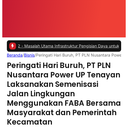
 -
Masalah Utama Infrastruktur Pengisian Daya untuk Mobil Listrik ya
Beranda
/
Bisnis
/
Peringati Hari Buruh, PT PLN Nusantara Power
Peringati Hari Buruh, PT PLN
Nusantara Power UP Tenayan
Laksanakan Semenisasi
Jalan Lingkungan
Menggunakan FABA Bersama
Masyarakat dan Pemerintah
Kecamatan