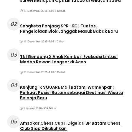
survei Kesiapan Ops Lilin 2025 di Wilayah Jawa
13 Desember 2025
•
1.093 Dilihat
02
Sengketa Panjang SPR–KCL Tuntas,
Pengelolaan Blok Langgak Masuk Babak Baru
13 Desember 2025
•
1.081 Dilihat
03
TNI Gendong 2 Anak Kembar, Evakuasi Lintasi
Medan Rawan Longsor di Aceh
13 Desember 2025
•
1.040 Dilihat
04
Kunjungi K SQUARE Mall Batam, Wamenpar :
Perkuat Posisi Batam sebagai Destinasi Wisata
Belanja Baru
1 Januari 2026
•
919 Dilihat
05
Amsakar Chess Cup II Digelar, BP Batam Chess
Club Siap Dikukuhkan