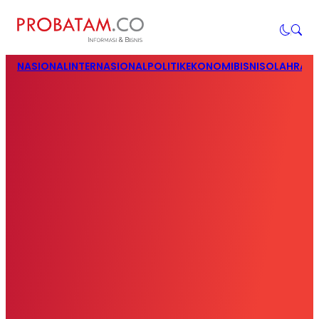
NASIONAL
INTERNASIONAL
POLITIK
EKONOMI
BISNIS
OLAHRAG