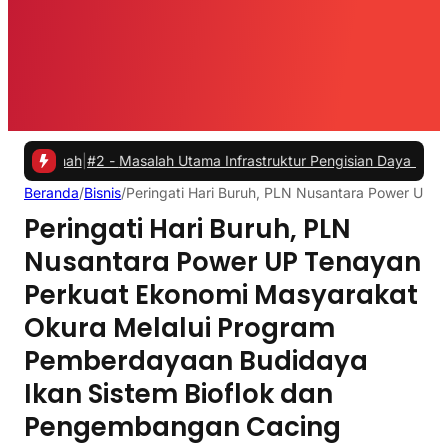
mah
|
#2 -
Masalah Utama Infrastruktur Pengisian Daya untuk Mobil Lis
Beranda
/
Bisnis
/
Peringati Hari Buruh, PLN Nusantara Power UP
Peringati Hari Buruh, PLN
Nusantara Power UP Tenayan
Perkuat Ekonomi Masyarakat
Okura Melalui Program
Pemberdayaan Budidaya
Ikan Sistem Bioflok dan
Pengembangan Cacing