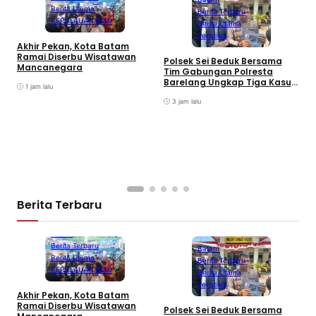
Berita Utama
Berita Terbaru
KEPULAUAN RIAU
Berita Utama
Peristiwa
Akhir Pekan, Kota Batam
A
Ramai Diserbu Wisatawan
S
Polsek Sei Beduk Bersama
Mancanegara
D
Tim Gabungan Polresta
Barelang Ungkap Tiga Kasus
1 jam lalu
Curanmor
3 jam lalu
Berita Terbaru
Batam
Berita Terbaru
Batam
Berita Utama
Berita Terbaru
KEPULAUAN RIAU
Berita Utama
Peristiwa
Akhir Pekan, Kota Batam
A
Ramai Diserbu Wisatawan
S
Polsek Sei Beduk Bersama