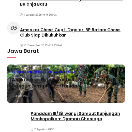
Belanja Baru
1 Januari 2026
•
919 Dilihat
05
Amsakar Chess Cup II Digelar, BP Batam Chess
Club Siap Dikukuhkan
13 Desember 2025
•
719 Dilihat
Jawa Barat
Bandung
Berita Terbaru
Berita Utama
Peristiwa
Aplikasikan Pupuk Kosasih, Satgas Sektor 8
Bangun Demplot Pertanian
3 jam lalu
Pangdam III/Siliwangi Sambut Kunjungan
Menkopolkam Djamari Chaniago
7 Agustus 2026