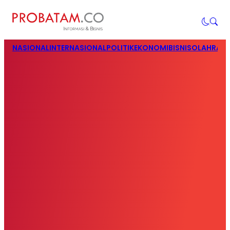
NASIONAL
INTERNASIONAL
POLITIK
EKONOMI
BISNIS
OLAHRAG