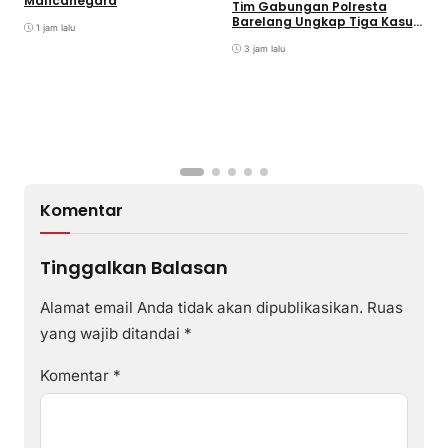
Mancanegara
D
Tim Gabungan Polresta
Barelang Ungkap Tiga Kasus
1 jam lalu
Curanmor
3 jam lalu
Komentar
Tinggalkan Balasan
Alamat email Anda tidak akan dipublikasikan.
Ruas
yang wajib ditandai
*
Komentar
*