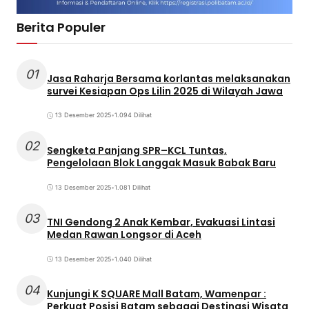
Berita Populer
01
Jasa Raharja Bersama korlantas melaksanakan
survei Kesiapan Ops Lilin 2025 di Wilayah Jawa
13 Desember 2025
•
1.094 Dilihat
02
Sengketa Panjang SPR–KCL Tuntas,
Pengelolaan Blok Langgak Masuk Babak Baru
13 Desember 2025
•
1.081 Dilihat
03
TNI Gendong 2 Anak Kembar, Evakuasi Lintasi
Medan Rawan Longsor di Aceh
13 Desember 2025
•
1.040 Dilihat
04
Kunjungi K SQUARE Mall Batam, Wamenpar :
Perkuat Posisi Batam sebagai Destinasi Wisata