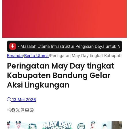
alah Utama Infrastruktur Pengisian Daya untuk Mobil Listrik yang P
Beranda
/
Berita Utama
/
Peringatan May Day tingkat Kabupaten B
Peringatan May Day tingkat
Kabupaten Bandung Gelar
Aksi Lingkungan
13 Mei 2026
Facebook
Twitter
Pinterest
Mail
WhatsApp