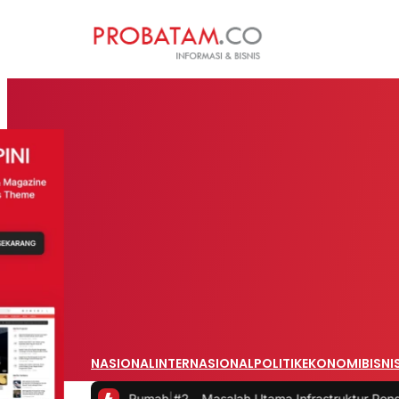
NASIONAL
INTERNASIONAL
POLITIK
EKONOMI
BISNI
 dari Rumah
|
#2 -
Masalah Utama Infrastruktur Pengisian Daya untuk M