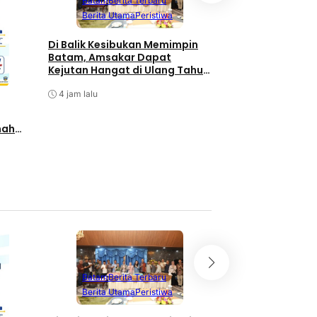
Batam
Berita Terbaru
Berita Utama
Berita Utama
Peristiwa
Terpopuler
Di Balik Kesibukan Memimpin
Pengurus PWI Kepr
Batam, Amsakar Dapat
Pengunduran Diri
Kejutan Hangat di Ulang Tahun
Anggota, Koordin
ke-58
Administrasi den
4 jam lalu
4 jam lalu
nah
lalui
Batam
Berita T
Batam
Berita Terbaru
Berita Utama
Berita Utama
Peristiwa
Terpopuler