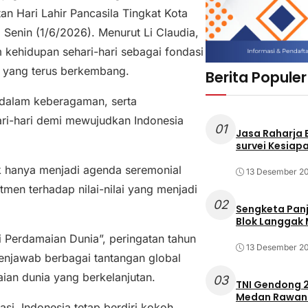
 Hari Lahir Pancasila Tingkat Kota
Senin (1/6/2026). Menurut Li Claudia,
am kehidupan sehari-hari sebagai fondasi
n yang terus berkembang.
Berita Populer
 dalam keberagaman, serta
ari-hari demi mewujudkan Indonesia
01
Jasa Raharja
survei Kesiapa
k hanya menjadi agenda seremonial
13 Desember 2
en terhadap nilai-nilai yang menjadi
02
Sengketa Pan
Blok Langgak
Perdamaian Dunia”, peringatan tahun
13 Desember 2
enjawab berbagai tantangan global
an dunia yang berkelanjutan.
03
TNI Gendong 2
Medan Rawan 
si, Indonesia tetap berdiri kokoh