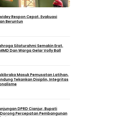
iwidey Respon Cepat, Evakuasi
an Beruntun
ahraga Silaturahmi Semakin Erat,
MMD Dan Warga Gelar Volly Ball
skibraka Masuk Pemusatan Latihan,
ndung Tekankan Disiplin, Integritas
onalisme
unjungan DPRD Cianjur, Bupati
 Dorong Percepatan Pembangunan