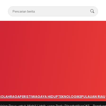
S
OLAHRAGA
PERISTIWA
GAYA HIDUP
TEKNOLOGI
KEPULAUAN RIAU
obil Listrik yang Perlu Diperhatikan
|
#3 -
Panduan Belanja Online Ce