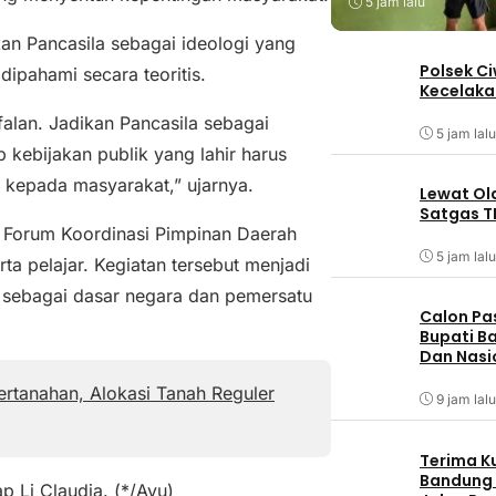
5 jam lalu
an Pancasila sebagai ideologi yang
Polsek C
dipahami secara teoritis.
Kecelaka
alan. Jadikan Pancasila sebagai
5 jam lalu
 kebijakan publik yang lahir harus
 kepada masyarakat,” ujarnya.
Lewat Ol
Satgas T
r Forum Koordinasi Pimpinan Daerah
5 jam lalu
rta pelajar. Kegiatan tersebut menjadi
a sebagai dasar negara dan pemersatu
Calon Pa
Bupati Ba
Dan Nasi
rtanahan, Alokasi Tanah Reguler
9 jam lalu
Terima K
Bandung
p Li Claudia. (*/Ayu)