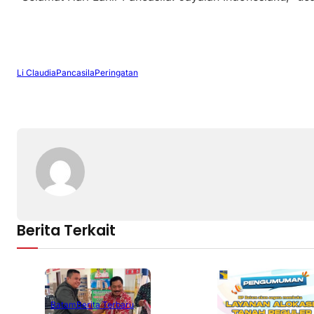
Li Claudia
Pancasila
Peringatan
Berita Terkait
Batam
Berita Terbaru