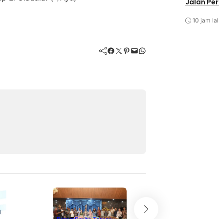
Jalan Pe
10 jam la
Facebook
Twitter
Pinterest
Mail
WhatsApp
Batam
Berita T