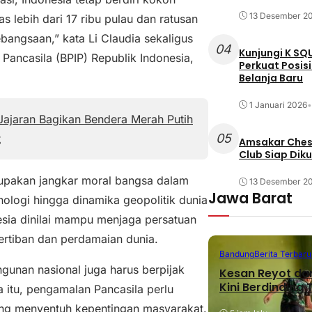
13 Desember 2
 lebih dari 17 ribu pulau dan ratusan
bangsaan,” kata Li Claudia sekaligus
04
Kunjungi K SQ
ancasila (BPIP) Republik Indonesia,
Perkuat Posis
Belanja Baru
1 Januari 2026
•
ajaran Bagikan Bendera Merah Putih
05
t
Amsakar Chess
Club Siap Dik
rupakan jangkar moral bangsa dalam
13 Desember 2
Jawa Barat
nologi hingga dinamika geopolitik dunia
esia dinilai mampu menjaga persatuan
ertiban dan perdamaian dunia.
Bandung
Berita Terbaru
gunan nasional juga harus berpijak
Kesan Reyot da
Kini Berdinding
a itu, pengamalan Pancasila perlu
ang menyentuh kepentingan masyarakat.