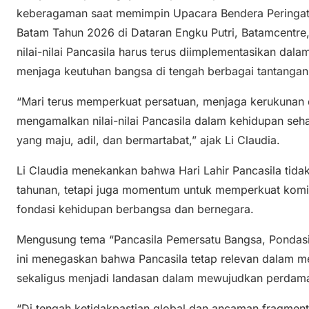
keberagaman saat memimpin Upacara Bendera Peringatan
Batam Tahun 2026 di Dataran Engku Putri, Batamcentre, 
nilai-nilai Pancasila harus terus diimplementasikan dal
menjaga keutuhan bangsa di tengah berbagai tantanga
“Mari terus memperkuat persatuan, menjaga kerukunan
mengamalkan nilai-nilai Pancasila dalam kehidupan seh
yang maju, adil, dan bermartabat,” ajak Li Claudia.
Li Claudia menekankan bahwa Hari Lahir Pancasila tida
tahunan, tetapi juga momentum untuk memperkuat komitm
fondasi kehidupan berbangsa dan bernegara.
Mengusung tema “Pancasila Pemersatu Bangsa, Pondasi 
ini menegaskan bahwa Pancasila tetap relevan dalam m
sekaligus menjadi landasan dalam mewujudkan perdamai
“Di tengah ketidakpastian global dan ancaman fragmenta