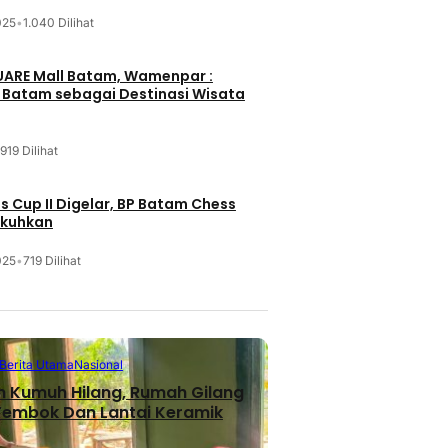
025
•
1.040 Dilihat
UARE Mall Batam, Wamenpar :
i Batam sebagai Destinasi Wisata
919 Dilihat
 Cup II Digelar, BP Batam Chess
ukuhkan
025
•
719 Dilihat
Berita Utama
Nasional
n Kumuh Hilang, Rumah Gilang
 Tembok Dan Lantai Keramik