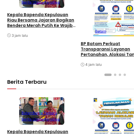
Berita Utama
Peristiwa
Kepala Bapenda Kepulauan
Riau Bersama Jajaran Bagikan
Bendera Merah Putih Ke Wajib
Pajak Kendaraan Bermotor di
Batam
Kantor Samsat
3 jam lalu
BP Batam Perkuat
Transparansi Layanan
Pertanahan, Alokasi Ta
Reguler Segera Hadir Me
LMS
4 jam lalu
Berita Terbaru
Batam
Berita Terbaru
Berita Utama
Peristiwa
Kepala Bapenda Kepulauan