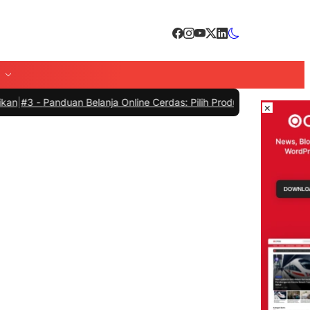
n Belanja Online Cerdas: Pilih Produk dengan Bijak dan Hindari Pen
×