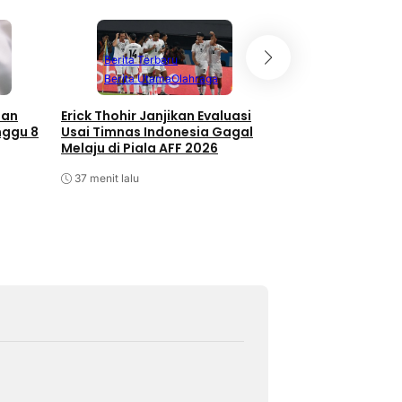
Berita Terbaru
Berita Terbaru
Berita Utama
Olahraga
Berita Utama
O
san
Erick Thohir Janjikan Evaluasi
Seri Lawan Singap
nggu 8
Usai Timnas Indonesia Gagal
Indonesia Tersingk
Melaju di Piala AFF 2026
AFF
37 menit lalu
39 menit lalu