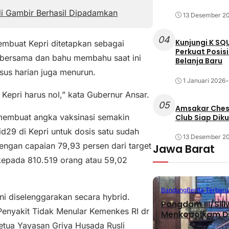
i Gambir Berhasil Dipadamkan
13 Desember 2
04
Kunjungi K SQ
embuat Kepri ditetapkan sebagai
Perkuat Posis
 bersama dan bahu membahu saat ini
Belanja Baru
sus harian juga menurun.
1 Januari 2026
•
 Kepri harus nol,” kata Gubernur Ansar.
05
Amsakar Chess
membuat angka vaksinasi semakin
Club Siap Dik
id29 di Kepri untuk dosis satu sudah
13 Desember 2
engan capaian 79,93 persen dari target
Jawa Barat
 kepada 810.519 orang atau 59,02
Bandung
Berita Terbaru
ni diselenggarakan secara hybrid.
Pangdam III/Sil
 Penyakit Tidak Menular Kemenkes RI dr
Menkopolkam D
Ketua Yayasan Griya Husada Rusli