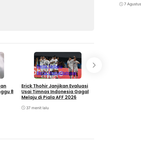
7 Agustu
Berita Terbaru
Berita Terbaru
Berita Utama
Olahraga
Berita Utama
O
san
Erick Thohir Janjikan Evaluasi
Seri Lawan Singap
nggu 8
Usai Timnas Indonesia Gagal
Indonesia Tersingk
Melaju di Piala AFF 2026
AFF
37 menit lalu
39 menit lalu