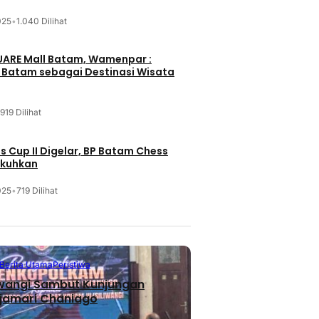
025
•
1.040 Dilihat
UARE Mall Batam, Wamenpar :
i Batam sebagai Destinasi Wisata
919 Dilihat
 Cup II Digelar, BP Batam Chess
ukuhkan
025
•
719 Dilihat
Berita Utama
Peristiwa
iwangi Sambut Kunjungan
jamari Chaniago