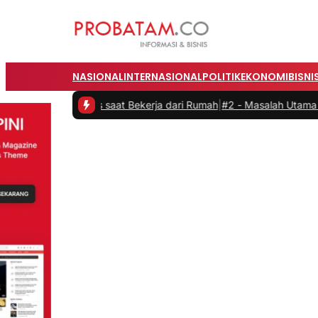
NASIONAL
INTERNASIONAL
POLITIK
EKONOMI
BISNI
vitas saat Bekerja dari Rumah
|
#2 -
Masalah Utama Infrastruktur Pen