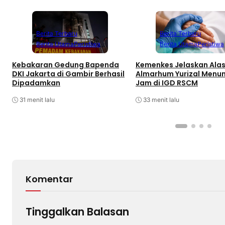
Berita Terbaru
Berita Terbaru
Berita Utama
Peristiwa
Berita Utama
Peristiwa
Kebakaran Gedung Bapenda
Kemenkes Jelaskan Ala
DKI Jakarta di Gambir Berhasil
Almarhum Yurizal Menu
Dipadamkan
Jam di IGD RSCM
31 menit lalu
33 menit lalu
Komentar
Tinggalkan Balasan