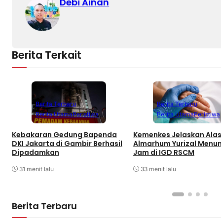
Debi Ainan
Berita Terkait
Berita Terbaru
Berita Terbaru
Berita Utama
Peristiwa
Berita Utama
Peristiwa
Kebakaran Gedung Bapenda
Kemenkes Jelaskan Ala
DKI Jakarta di Gambir Berhasil
Almarhum Yurizal Menu
Dipadamkan
Jam di IGD RSCM
31 menit lalu
33 menit lalu
Berita Terbaru