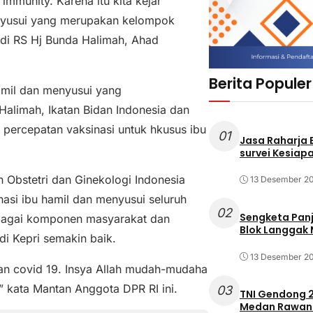
mmunity. Karena itu kita kejar
enyusui yang merupakan kelompok
 di RS Hj Bunda Halimah, Ahad
Berita Populer
amil dan menyusui yang
Halimah, Ikatan Bidan Indonesia dan
percepatan vaksinasi untuk hkusus ibu
01
Jasa Raharja
survei Kesiapa
 Obstetri dan Ginekologi Indonesia
13 Desember 2
asi ibu hamil dan menyusui seluruh
02
Sengketa Pan
rbagai komponen masyarakat dan
Blok Langgak
 Kepri semakin baik.
13 Desember 2
an covid 19. Insya Allah mudah-mudaha
i,” kata Mantan Anggota DPR RI ini.
03
TNI Gendong 2
Medan Rawan 