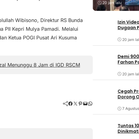
20 jam lalu
blullah Wibisono, Direktur RS Bunda
Izin Vide
Dugaan P
 PII Kepri Mulya Pamadi. Melalui
an Ketua POGI Pusat Ari Kusuma
20 jam la
Demi 900
Farhan 
izal Menunggu 8 Jam di IGD RSCM
20 jam la
Cegah Pr
Dorong O
Facebook
Twitter
Pinterest
Mail
WhatsApp
7 Agustu
Tuntas 10
Dinikmat