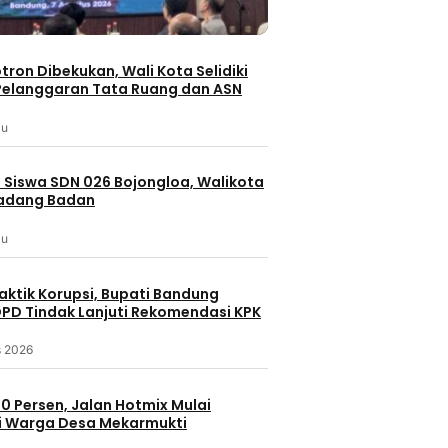
otron Dibekukan, Wali Kota Selidiki
elanggaran Tata Ruang dan ASN
lu
 Siswa SDN 026 Bojongloa, Walikota
Padang Badan
lu
aktik Korupsi, Bupati Bandung
PD Tindak Lanjuti Rekomendasi KPK
s 2026
0 Persen, Jalan Hotmix Mulai
i Warga Desa Mekarmukti