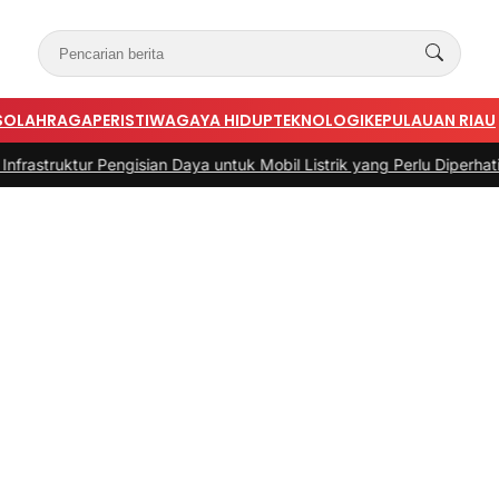
S
OLAHRAGA
PERISTIWA
GAYA HIDUP
TEKNOLOGI
KEPULAUAN RIAU
gisian Daya untuk Mobil Listrik yang Perlu Diperhatikan
|
#3 -
Pandua