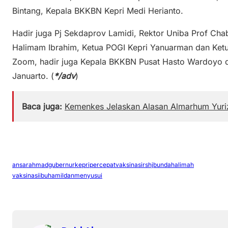
Bintang, Kepala BKKBN Kepri Medi Herianto.
Hadir juga Pj Sekdaprov Lamidi, Rektor Uniba Prof Cha
Halimam Ibrahim, Ketua POGI Kepri Yanuarman dan Ketua
Zoom, hadir juga Kepala BKKBN Pusat Hasto Wardoyo d
Januarto. (
*/adv
)
Baca juga:
Kemenkes Jelaskan Alasan Almarhum Yur
ansarahmad
gubernurkepri
percepatvaksinasi
rshjbundahalimah
vaksinasiibuhamildanmenyusui