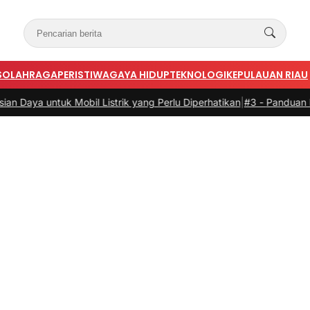
S
OLAHRAGA
PERISTIWA
GAYA HIDUP
TEKNOLOGI
KEPULAUAN RIAU
obil Listrik yang Perlu Diperhatikan
|
#3 -
Panduan Belanja Online Ce