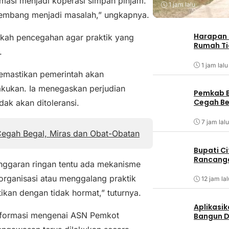
masi menjadi koperasi simpan pinjam.
1 jam lalu
kembang menjadi masalah,” ungkapnya.
Harapan 
kah pencegahan agar praktik yang
Rumah Ti
.
1 jam lalu
memastikan pemerintah akan
akukan. Ia menegaskan perjudian
Pemkab B
Cegah Be
ak akan ditoleransi.
7 jam lalu
Cegah Begal, Miras dan Obat-Obatan
Bupati C
Rancanga
anggaran ringan tentu ada mekanisme
rganisasi atau menggalang praktik
12 jam lal
tikan dengan tidak hormat,” tuturnya.
Aplikasik
informasi mengenai ASN Pemkot
Bangun D