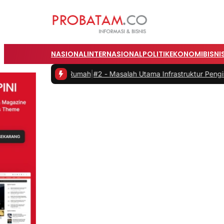
NASIONAL
INTERNASIONAL
POLITIK
EKONOMI
BISNI
dari Rumah
|
#2 -
Masalah Utama Infrastruktur Pengisian Daya untuk M