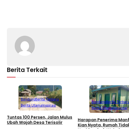
Berita Terkait
Bandung
Berita Terbaru
Bandung
Berita Terbar
Berita Utama
Inspirasi
Berita Utama
Nasional
Tuntas 100 Persen, Jalan Mulus
Harapan Penerima Man
Ubah Wajah Desa Terisolir
Kian Nyata, Rumah Tida