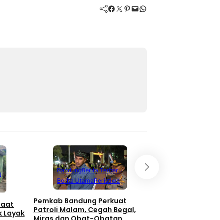
Facebook
Twitter
Pinterest
Mail
WhatsApp
Bandung
Berita Terbaru
u
Berita Utama
Peristiwa
Pemkab Bandung Perkuat
faat
Patroli Malam, Cegah Begal,
k Layak
Miras dan Obat-Obatan
Bandung
Berita