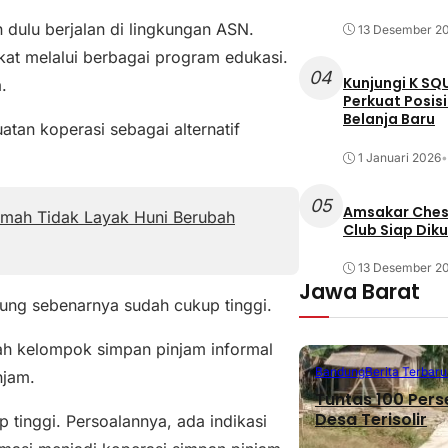
an dulu berjalan di lingkungan ASN.
13 Desember 2
kat melalui berbagai program edukasi.
04
Kunjungi K SQ
.
Perkuat Posis
Belanja Baru
atan koperasi sebagai alternatif
1 Januari 2026
•
05
Amsakar Chess
umah Tidak Layak Huni Berubah
Club Siap Dik
13 Desember 2
Jawa Barat
ung sebenarnya sudah cukup tinggi.
h kelompok simpan pinjam informal
Bandung
Berita Terbaru
njam.
Tuntas 100 Pers
Desa Terisolir
tinggi. Persoalannya, ada indikasi