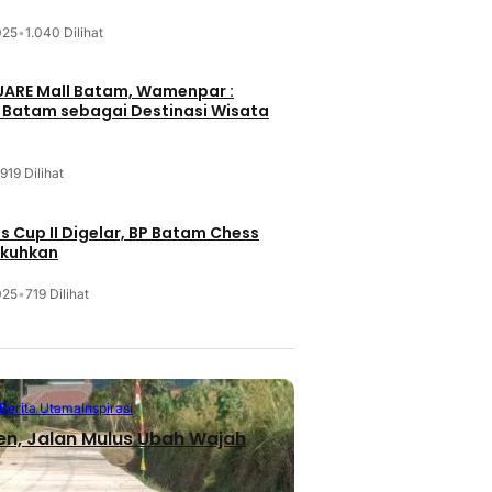
025
•
1.040 Dilihat
UARE Mall Batam, Wamenpar :
i Batam sebagai Destinasi Wisata
919 Dilihat
 Cup II Digelar, BP Batam Chess
ukuhkan
025
•
719 Dilihat
Berita Utama
Inspirasi
en, Jalan Mulus Ubah Wajah