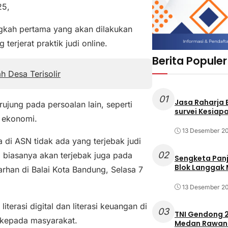
25,
kah pertama yang akan dilakukan
rjerat praktik judi online.
Berita Populer
h Desa Terisolir
01
Jasa Raharja
rujung pada persoalan lain, seperti
survei Kesiapa
n ekonomi.
13 Desember 2
di ASN tidak ada yang terjebak judi
02
e, biasanya akan terjebak juga pada
Sengketa Pan
Blok Langgak
Farhan di Balai Kota Bandung, Selasa 7
13 Desember 2
erasi digital dan literasi keuangan di
03
TNI Gendong 2
 kepada masyarakat.
Medan Rawan 