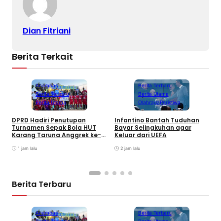
Dian Fitriani
Berita Terkait
Anambas
Berita Terbaru
Berita Terbaru
Berita Utama
Berita Utama
Olahraga
Peristiwa
DPRD Hadiri Penutupan
Infantino Bantah Tuduhan
Turnamen Sepak Bola HUT
Bayar Selingkuhan agar
K
Karang Taruna Anggrek ke-
Keluar dari UEFA
T
24 di Air Asuk
V
1 jam lalu
2 jam lalu
Berita Terbaru
Anambas
Berita Terbaru
Berita Terbaru
Berita Utama