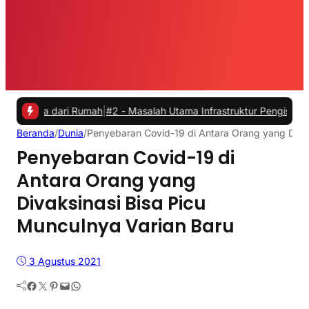
dari Rumah
|
#2 -
Masalah Utama Infrastruktur Pengisian Daya untuk Mo
Beranda
/
Dunia
/
Penyebaran Covid-19 di Antara Orang yang Divak
Penyebaran Covid-19 di
Antara Orang yang
Divaksinasi Bisa Picu
Munculnya Varian Baru
3 Agustus 2021
Facebook
Twitter
Pinterest
Mail
WhatsApp