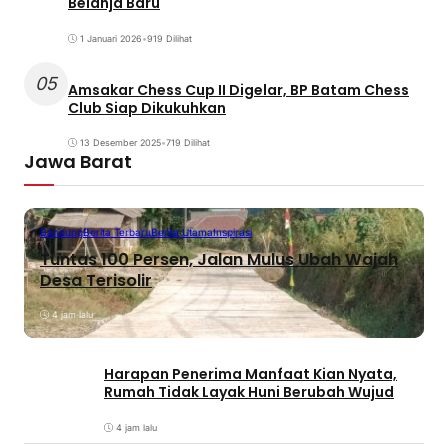
Belanja Baru
1 Januari 2026
•
919 Dilihat
05
Amsakar Chess Cup II Digelar, BP Batam Chess
Club Siap Dikukuhkan
13 Desember 2025
•
719 Dilihat
Jawa Barat
Bandung
Berita Terbaru
Berita Utama
Inspirasi
Tuntas 100 Persen, Jalan Mulus Ubah Wajah
Desa Terisolir
4 jam lalu
Harapan Penerima Manfaat Kian Nyata,
Rumah Tidak Layak Huni Berubah Wujud
4 jam lalu