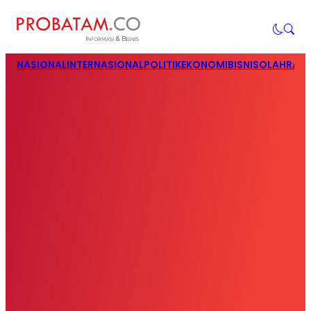
NASIONAL
INTERNASIONAL
POLITIK
EKONOMI
BISNIS
OLAHRAG