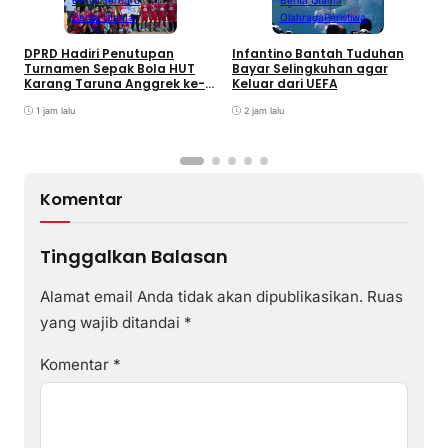
Berita Utama
Olahraga
Peristiwa
DPRD Hadiri Penutupan
Infantino Bantah Tuduhan
Turnamen Sepak Bola HUT
Bayar Selingkuhan agar
K
Karang Taruna Anggrek ke-
Keluar dari UEFA
T
24 di Air Asuk
V
1 jam lalu
2 jam lalu
Komentar
Tinggalkan Balasan
Alamat email Anda tidak akan dipublikasikan.
Ruas
yang wajib ditandai
*
Komentar
*