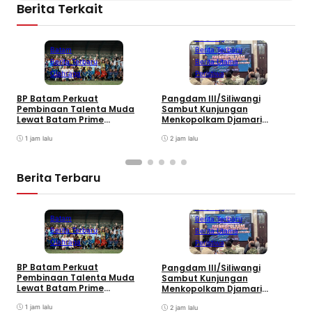
Berita Terkait
Bandung
Batam
Berita Terbaru
Berita Terbaru
Berita Utama
Olahraga
Peristiwa
B
BP Batam Perkuat
Pangdam III/Siliwangi
P
Pembinaan Talenta Muda
Sambut Kunjungan
K
Lewat Batam Prime
Menkopolkam Djamari
W
International Grassroot
Chaniago
Football sebagai Festival
1 jam lalu
2 jam lalu
2026
Berita Terbaru
Bandung
Batam
Berita Terbaru
Berita Terbaru
Berita Utama
Olahraga
Peristiwa
B
BP Batam Perkuat
Pangdam III/Siliwangi
P
Pembinaan Talenta Muda
Sambut Kunjungan
K
Lewat Batam Prime
Menkopolkam Djamari
W
International Grassroot
Chaniago
Football sebagai Festival
1 jam lalu
2 jam lalu