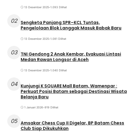
13 Desember 2025
•
1.093 Dilihat
02
Sengketa Panjang SPR–KCL Tuntas,
Pengelolaan Blok Langgak Masuk Babak Baru
13 Desember 2025
•
1.081 Dilihat
03
TNI Gendong 2 Anak Kembar, Evakuasi Lintasi
Medan Rawan Longsor di Aceh
13 Desember 2025
•
1.040 Dilihat
04
Kunjungi K SQUARE Mall Batam, Wamenpar :
Perkuat Posisi Batam sebagai Destinasi Wisata
Belanja Baru
1 Januari 2026
•
919 Dilihat
05
Amsakar Chess Cup II Digelar, BP Batam Chess
Club Siap Dikukuhkan