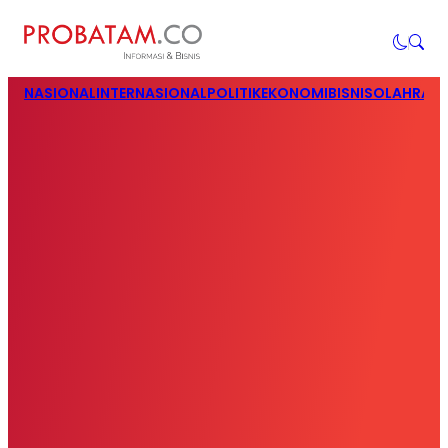
NASIONAL
INTERNASIONAL
POLITIK
EKONOMI
BISNIS
OLAHRAG