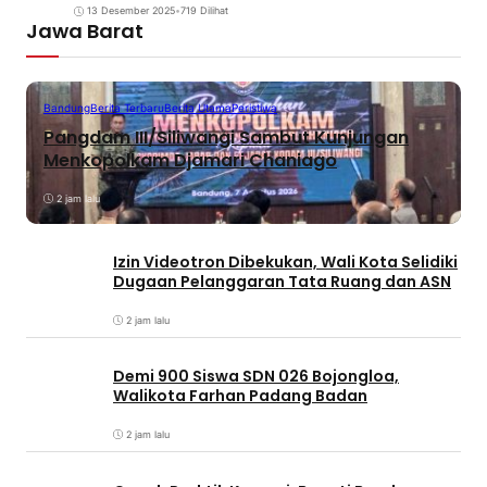
13 Desember 2025
•
719 Dilihat
Jawa Barat
Bandung
Berita Terbaru
Berita Utama
Peristiwa
Pangdam III/Siliwangi Sambut Kunjungan
Menkopolkam Djamari Chaniago
2 jam lalu
Izin Videotron Dibekukan, Wali Kota Selidiki
Dugaan Pelanggaran Tata Ruang dan ASN
2 jam lalu
Demi 900 Siswa SDN 026 Bojongloa,
Walikota Farhan Padang Badan
2 jam lalu