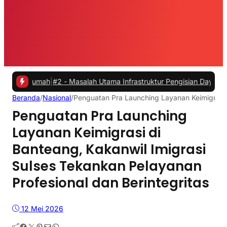
mah
|
#2 -
Masalah Utama Infrastruktur Pengisian Daya untuk Mobil Lis
Beranda
/
Nasional
/
Penguatan Pra Launching Layanan Keimigrasi d
Penguatan Pra Launching
Layanan Keimigrasi di
Banteang, Kakanwil Imigrasi
Sulses Tekankan Pelayanan
Profesional dan Berintegritas
12 Mei 2026
Facebook
Twitter
Pinterest
Mail
WhatsApp