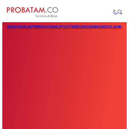
NASIONAL
INTERNASIONAL
POLITIK
EKONOMI
BISNIS
OLAHRAG