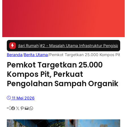
ari Rumah
|
#2 -
Masalah Utama Infrastruktur Pengisian Daya untuk Mob
Beranda
/
Berita Utama
/
Pemkot Targetkan 25.000 Kompos Pit, P
Pemkot Targetkan 25.000
Kompos Pit, Perkuat
Pengolahan Sampah Organik
11 Mei 2026
Facebook
Twitter
Pinterest
Mail
WhatsApp