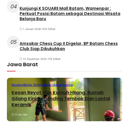
04
Kunjungi K SQUARE Mall Batam, Wamenpar :
Perkuat Posisi Batam sebagai Destinasi Wisata
Belanja Baru
1 Januari 2026
•
919 Dilihat
05
Amsakar Chess Cup II Digelar, BP Batam Chess
Club Siap Dikukuhkan
13 Desember 2025
•
719 Dilihat
Jawa Barat
Bandung
Berita Terbaru
Berita Utama
Nasional
Kesan Reyot dan Kumuh Hilang, Rumah
Gilang Kini Berdinding Tembok Dan Lantai
Keramik
11 jam lalu