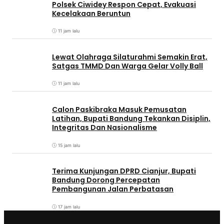
Polsek Ciwidey Respon Cepat, Evakuasi
Kecelakaan Beruntun
11 jam lalu
Lewat Olahraga Silaturahmi Semakin Erat,
Satgas TMMD Dan Warga Gelar Volly Ball
11 jam lalu
Calon Paskibraka Masuk Pemusatan
Latihan, Bupati Bandung Tekankan Disiplin,
Integritas Dan Nasionalisme
15 jam lalu
Terima Kunjungan DPRD Cianjur, Bupati
Bandung Dorong Percepatan
Pembangunan Jalan Perbatasan
17 jam lalu