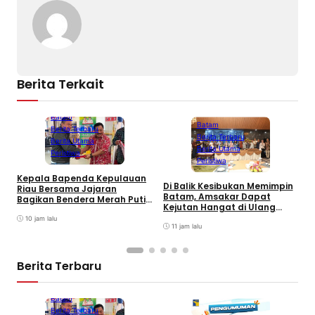
Berita Terkait
Batam
Batam
Berita Terbaru
Berita Terbaru
Berita Utama
Berita Utama
Peristiwa
Peristiwa
Kepala Bapenda Kepulauan
Di Balik Kesibukan Memimpin
Riau Bersama Jajaran
P
Batam, Amsakar Dapat
Bagikan Bendera Merah Putih
R
Kejutan Hangat di Ulang
Ke Wajib Pajak Kendaraan
D
Tahun ke-58
Bermotor di Kantor Samsat
10 jam lalu
11 jam lalu
Berita Terbaru
Batam
Berita Terbaru