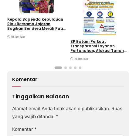
Berita Utama
Peristiwa
Kepala Bapenda Kepulauan
D
Riau Bersama Jajaran
B
Bagikan Bendera Merah Putih
Batam
K
Ke Wajib Pajak Kendaraan
T
Bermotor di Kantor Samsat
10 jam lalu
BP Batam Perkuat
Transparansi Layanan
Pertanahan, Alokasi Tanah
Reguler Segera Hadir Melalui
LMS
10 jam lalu
Komentar
Tinggalkan Balasan
Alamat email Anda tidak akan dipublikasikan.
Ruas
yang wajib ditandai
*
Komentar
*