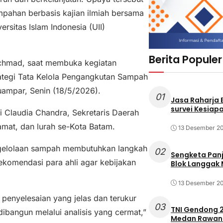
ampahan berbasis kajian ilmiah bersama
rsitas Islam Indonesia (UII)
Berita Populer
Achmad, saat membuka kegiatan
rategi Tata Kelola Pengangkutan Sampah
uampar, Senin (18/5/2026).
01
Jasa Raharja
survei Kesiapa
Li Claudia Chandra, Sekretaris Daerah
mat, dan lurah se-Kota Batam.
13 Desember 2
elolaan sampah membutuhkan langkah
02
Sengketa Pan
rekomendasi para ahli agar kebijakan
Blok Langgak
13 Desember 2
penyelesaian yang jelas dan terukur
03
TNI Gendong 2
dibangun melalui analisis yang cermat,”
Medan Rawan 