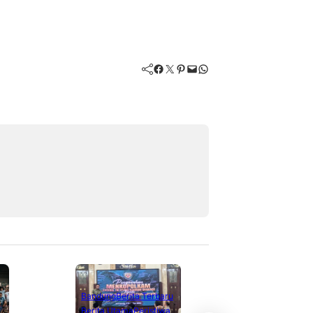
Facebook
Twitter
Pinterest
Mail
WhatsApp
Berita Terbaru
Berita Utama
Li
Bandung
Berita Terbaru
Nasional
Berita Utama
Peristiwa