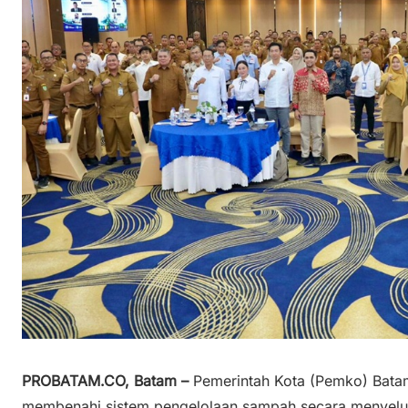
PROBATAM.CO, Batam –
Pemerintah Kota (Pemko) Bata
membenahi sistem pengelolaan sampah secara menyelur