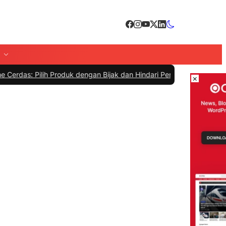
roduk dengan Bijak dan Hindari Penipuan
|
#4 -
Tips Memilih Sepatu 
×