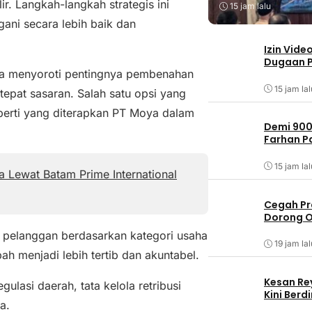
ir. Langkah-langkah strategis ini
15 jam lalu
ani secara lebih baik dan
Izin Vide
Dugaan P
ga menyoroti pentingnya pembenahan
15 jam lal
tepat sasaran. Salah satu opsi yang
eperti yang diterapkan PT Moya dalam
Demi 900
Farhan 
15 jam lal
 Lewat Batam Prime International
Cegah Pr
Dorong O
 pelanggan berdasarkan kategori usaha
19 jam lal
 menjadi lebih tertib dan akuntabel.
Kesan Re
ulasi daerah, tata kelola retribusi
Kini Ber
a.