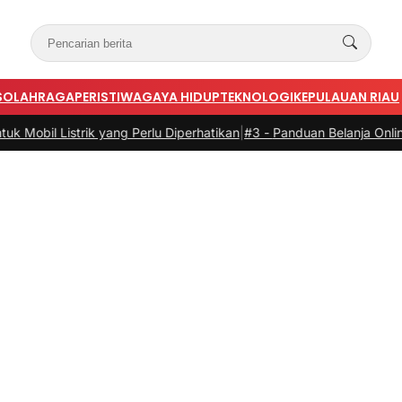
S
OLAHRAGA
PERISTIWA
GAYA HIDUP
TEKNOLOGI
KEPULAUAN RIAU
ang Perlu Diperhatikan
|
#3 -
Panduan Belanja Online Cerdas: Pilih P