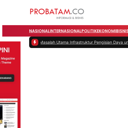
NASIONAL
INTERNASIONAL
POLITIK
EKONOMI
BISNI
2 -
Masalah Utama Infrastruktur Pengisian Daya untuk Mobil Listrik y