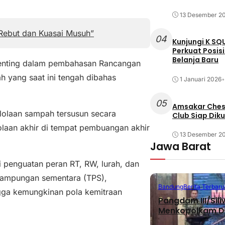
13 Desember 2
 Rebut dan Kuasai Musuh”
04
Kunjungi K SQ
Perkuat Posis
Belanja Baru
 penting dalam pembahasan Rancangan
 yang saat ini tengah dibahas
1 Januari 2026
•
05
Amsakar Chess
olaan sampah tersusun secara
Club Siap Dik
lolaan akhir di tempat pembuangan akhir
13 Desember 2
Jawa Barat
i penguatan peran RT, RW, lurah, dan
nampungan sementara (TPS),
Bandung
Berita Terbaru
ngga kemungkinan pola kemitraan
Pangdam III/Sil
Menkopolkam D