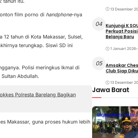
tahun itu.
13 Desember 2
 nonton film porno di
handphone
-nya
04
Kunjungi K SQ
Perkuat Posis
 12 tahun di Kota Makassar, Sulsel,
Belanja Baru
hirnya terungkap. Siswi SD ini
1 Januari 2026
•
05
Amsakar Chess
angganya. Polisi meringkus Ikmal di
Club Siap Dik
 Sultan Abdullah.
13 Desember 2
Jawa Barat
okkes Polresta Barelang Bagikan
Bandung
Berita Terbaru
abes Makassar, guna proses hukum lebih
Pemkab Bandung
Cegah Begal, M