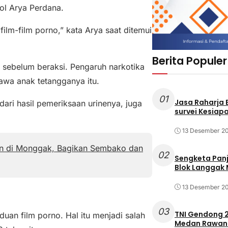
ol Arya Perdana.
ilm-film porno,” kata Arya saat ditemui
Berita Populer
 sebelum beraksi. Pengaruh narkotika
wa anak tetangganya itu.
01
Jasa Raharja
ri hasil pemeriksaan urinenya, juga
survei Kesiapa
13 Desember 2
ian di Monggak, Bagikan Sembako dan
02
Sengketa Pan
Blok Langgak
13 Desember 2
03
TNI Gendong 2
uan film porno. Hal itu menjadi salah
Medan Rawan 