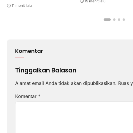
Pelayanan Maksimal Kepada
19 menit lalu
masyarakat
11 menit lalu
Komentar
Tinggalkan Balasan
Alamat email Anda tidak akan dipublikasikan.
Ruas y
Komentar
*