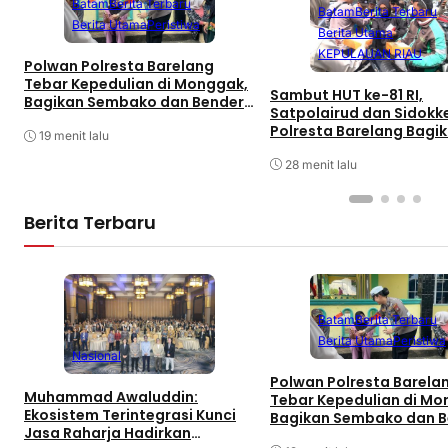
Batam
Berita Terbaru
Batam
Berita Terbaru
Berita Utama
Peristiwa
Berita Utama
KEPULAUAN RIAU
Polwan Polresta Barelang
Tebar Kepedulian di Monggak,
Sambut HUT ke-81 RI,
Bagikan Sembako dan Bendera
Satpolairud dan Sidokk
Merah Putih
Polresta Barelang Bagi
19 menit lalu
Sembako dan Bendera 
Putih
28 menit lalu
Berita Terbaru
Batam
Berita Terbaru
Berita Utama
Peristiwa
Nasional
Polwan Polresta Barela
Muhammad Awaluddin:
Tebar Kepedulian di Mo
Ekosistem Terintegrasi Kunci
Bagikan Sembako dan 
Jasa Raharja Hadirkan
Merah Putih