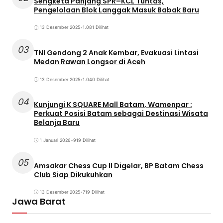
Sengketa Panjang SPR–KCL Tuntas,
Pengelolaan Blok Langgak Masuk Babak Baru
13 Desember 2025
•
1.081 Dilihat
03
TNI Gendong 2 Anak Kembar, Evakuasi Lintasi
Medan Rawan Longsor di Aceh
13 Desember 2025
•
1.040 Dilihat
04
Kunjungi K SQUARE Mall Batam, Wamenpar :
Perkuat Posisi Batam sebagai Destinasi Wisata
Belanja Baru
1 Januari 2026
•
919 Dilihat
05
Amsakar Chess Cup II Digelar, BP Batam Chess
Club Siap Dikukuhkan
13 Desember 2025
•
719 Dilihat
Jawa Barat