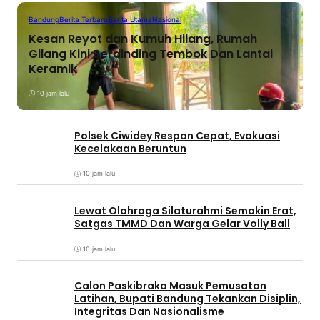
Bandung
Berita Terbaru
Berita Utama
Nasional
Kesan Reyot dan Kumuh Hilang, Rumah
Gilang Kini Berdinding Tembok Dan Lantai
Keramik
10 jam lalu
Polsek Ciwidey Respon Cepat, Evakuasi
Kecelakaan Beruntun
10 jam lalu
Lewat Olahraga Silaturahmi Semakin Erat,
Satgas TMMD Dan Warga Gelar Volly Ball
10 jam lalu
Calon Paskibraka Masuk Pemusatan
Latihan, Bupati Bandung Tekankan Disiplin,
Integritas Dan Nasionalisme