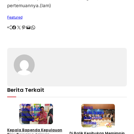
pertemuannya.(lam)
Featured
Facebook
Twitter
Pinterest
Mail
WhatsApp
Berita Terkait
Batam
Batam
Berita Terbaru
Berita Terbaru
Berita Utama
Berita Utama
Peristiwa
Peristiwa
Kepala Bapenda Kepulauan
Di Balik Kesibukan Memimpin