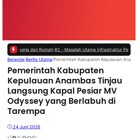
kerja dari Rumah
|
#2 -
Masalah Utama Infrastruktur Pengisian Daya u
Beranda
/
Berita Utama
/
Pemerintah Kabupaten Kepulauan Anamba
Pemerintah Kabupaten
Kepulauan Anambas Tinjau
Langsung Kapal Pesiar MV
Odyssey yang Berlabuh di
Tarempa
24 Juni 2026
Facebook
Twitter
Pinterest
Mail
WhatsApp