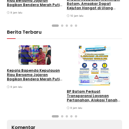
Riau Bersama Jajaran
P
Batam, Amsakar Dapat
Bagikan Bendera Merah Putih
R
Kejutan Hangat di Ulang
Ke Wajib Pajak Kendaraan
D
Tahun ke-58
Bermotor di Kantor Samsat
9 jam lalu
10 jam lalu
Berita Terbaru
Batam
Berita Terbaru
Berita Utama
Peristiwa
Kepala Bapenda Kepulauan
D
Riau Bersama Jajaran
B
Bagikan Bendera Merah Putih
Batam
K
Ke Wajib Pajak Kendaraan
T
Bermotor di Kantor Samsat
9 jam lalu
BP Batam Perkuat
Transparansi Layanan
Pertanahan, Alokasi Tanah
Reguler Segera Hadir Melalui
LMS
9 jam lalu
Komentar