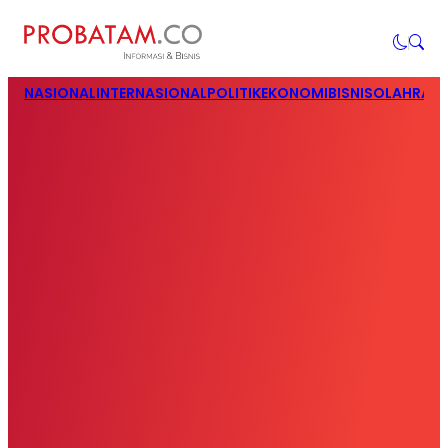
NASIONAL
INTERNASIONAL
POLITIK
EKONOMI
BISNIS
OLAHRAG