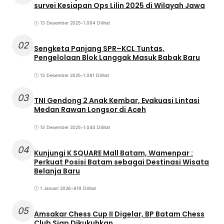
survei Kesiapan Ops Lilin 2025 di Wilayah Jawa
13 Desember 2025
•
1.094 Dilihat
02
Sengketa Panjang SPR–KCL Tuntas,
Pengelolaan Blok Langgak Masuk Babak Baru
13 Desember 2025
•
1.081 Dilihat
03
TNI Gendong 2 Anak Kembar, Evakuasi Lintasi
Medan Rawan Longsor di Aceh
13 Desember 2025
•
1.040 Dilihat
04
Kunjungi K SQUARE Mall Batam, Wamenpar :
Perkuat Posisi Batam sebagai Destinasi Wisata
Belanja Baru
1 Januari 2026
•
919 Dilihat
05
Amsakar Chess Cup II Digelar, BP Batam Chess
Club Siap Dikukuhkan