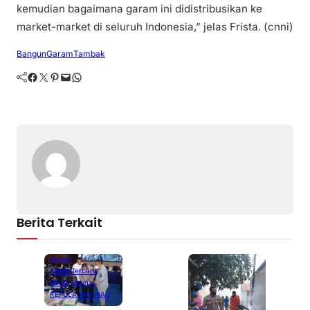
kemudian bagaimana garam ini didistribusikan ke
market-market di seluruh Indonesia,” jelas Frista. (cnni)
Bangun
Garam
Tambak
Facebook
Twitter
Pinterest
Mail
WhatsApp
Berita Terkait
Batam
Berita Terbaru
Berita Utama
KEPULAUAN RIAU