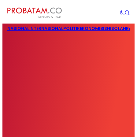
NASIONAL
INTERNASIONAL
POLITIK
EKONOMI
BISNIS
OLAHRAG