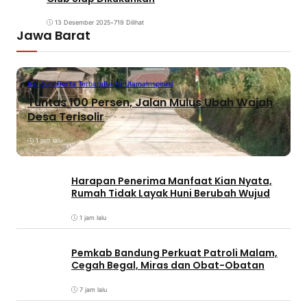
13 Desember 2025
•
719 Dilihat
Jawa Barat
Bandung
Berita Terbaru
Berita Utama
Inspirasi
Tuntas 100 Persen, Jalan Mulus Ubah Wajah
Desa Terisolir
1 jam lalu
Harapan Penerima Manfaat Kian Nyata,
Rumah Tidak Layak Huni Berubah Wujud
1 jam lalu
Pemkab Bandung Perkuat Patroli Malam,
Cegah Begal, Miras dan Obat-Obatan
7 jam lalu