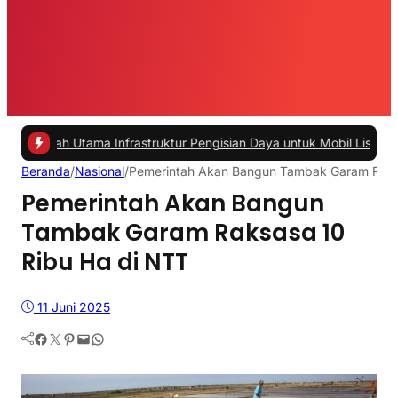
ama Infrastruktur Pengisian Daya untuk Mobil Listrik yang Perlu Dip
Beranda
/
Nasional
/
Pemerintah Akan Bangun Tambak Garam Raks
Pemerintah Akan Bangun
Tambak Garam Raksasa 10
Ribu Ha di NTT
11 Juni 2025
Facebook
Twitter
Pinterest
Mail
WhatsApp