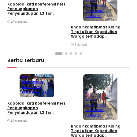
Batam
Kapolda Ikuti Konferensi Pers
P
Berita Terbaru
Pengungkapan
N
Berita Utama
Penyelundupan 1,3 Ton
I
Kesehatan
Ketamine di Perairan Kepri
T
27 menit lalu
P
Bhabinkamtibmas Kibing
Tingkatkan Kepedulian
Warga terhadap
Pencegahan DBD
1 jam lalu
Berita Terbaru
Batam
Berita Terbaru
Berita Utama
KEPULAUAN RIAU
Batam
Kapolda Ikuti Konferensi Pers
P
Berita Terbaru
Pengungkapan
N
Berita Utama
Penyelundupan 1,3 Ton
I
Kesehatan
Ketamine di Perairan Kepri
T
27 menit lalu
P
Bhabinkamtibmas Kibing
Tingkatkan Kepedulian
Warga terhadap