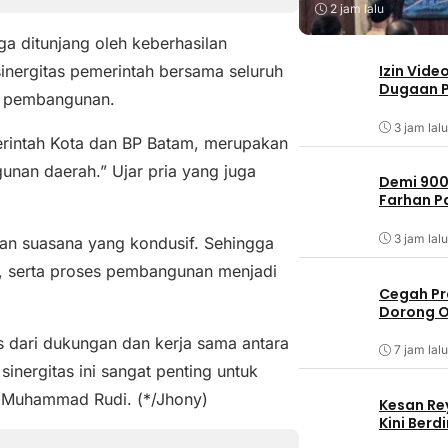
2 jam lalu
a ditunjang oleh keberhasilan
Izin Vide
sinergitas pemerintah bersama seluruh
Dugaan P
n pembangunan.
3 jam lalu
merintah Kota dan BP Batam, merupakan
unan daerah.” Ujar pria yang juga
Demi 900
Farhan 
3 jam lalu
kan suasana yang kondusif. Sehingga
, serta proses pembangunan menjadi
Cegah Pr
Dorong O
s dari dukungan dan kerja sama antara
7 jam lalu
inergitas ini sangat penting untuk
r Muhammad Rudi. (*/Jhony)
Kesan Re
Kini Ber