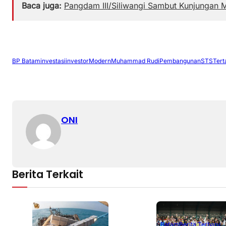
Baca juga:
Pangdam III/Siliwangi Sambut Kunjungan
BP Batam
investasi
investor
Modern
Muhammad Rudi
Pembangunan
STS
Tert
ONI
Berita Terkait
Batam
Berita Terbaru