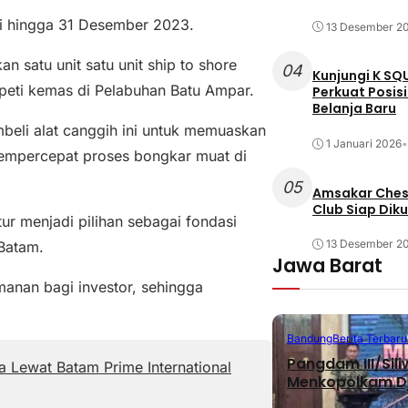
ri hingga 31 Desember 2023.
13 Desember 2
 satu unit satu unit ship to shore
04
Kunjungi K SQ
peti kemas di Pelabuhan Batu Ampar.
Perkuat Posis
Belanja Baru
li alat canggih ini untuk memuaskan
1 Januari 2026
•
mpercepat proses bongkar muat di
05
Amsakar Chess
Club Siap Dik
 menjadi pilihan sebagai fondasi
13 Desember 2
 Batam.
Jawa Barat
anan bagi investor, sehingga
Bandung
Berita Terbaru
Pangdam III/Sil
 Lewat Batam Prime International
Menkopolkam D