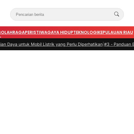
S
OLAHRAGA
PERISTIWA
GAYA HIDUP
TEKNOLOGI
KEPULAUAN RIAU
bil Listrik yang Perlu Diperhatikan
|
#3 -
Panduan Belanja Online Cer