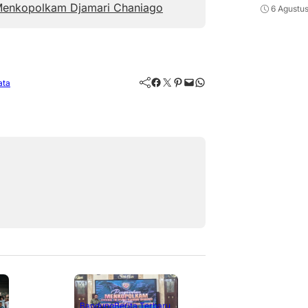
 Menkopolkam Djamari Chaniago
6 Agustu
Facebook
Twitter
Pinterest
Mail
WhatsApp
ata
Berita Terbaru
Berita Utama
Li
Bandung
Berita Terbaru