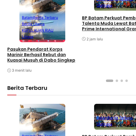
Olahraga
BP Batam Perkuat Pemb
Batam
Berita Terbaru
Talenta Muda Lewat B
Berita Utama
Prime International Gra
KEPULAUAN RIAU
Football sebagai Festiv
Lingga
2 jam lalu
Pasukan Pendarat Korps
Marinir Berhasil Rebut dan
Kuasai Musuh di Dabo Singkep
3 menit lalu
Berita Terbaru
Batam
Berita Terbaru
Olahraga