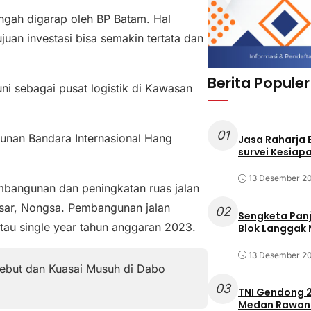
engah digarap oleh BP Batam. Hal
uan investasi bisa semakin tertata dan
Berita Populer
ni sebagai pusat logistik di Kawasan
01
unan Bandara Internasional Hang
Jasa Raharja
survei Kesiapa
13 Desember 2
mbangunan dan peningkatan ruas jalan
sar, Nongsa. Pembangunan jalan
02
Sengketa Pan
tau single year tahun anggaran 2023.
Blok Langgak
13 Desember 2
Rebut dan Kuasai Musuh di Dabo
03
TNI Gendong 2
Medan Rawan 