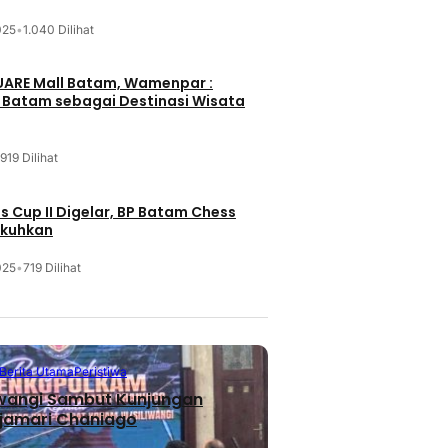
025
•
1.040 Dilihat
UARE Mall Batam, Wamenpar :
i Batam sebagai Destinasi Wisata
919 Dilihat
 Cup II Digelar, BP Batam Chess
ukuhkan
025
•
719 Dilihat
Berita Utama
Peristiwa
iwangi Sambut Kunjungan
jamari Chaniago