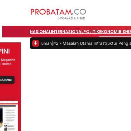
NASIONAL
INTERNASIONAL
POLITIK
EKONOMI
BISNI
dari Rumah
|
#2 -
Masalah Utama Infrastruktur Pengisian Daya untuk Mo