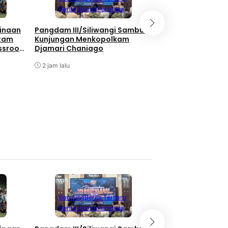
Nasional
Berita Utama
Peristiwa
Bukan Hanya Soal
inaan
Pangdam III/Siliwangi Sambut
Pembangunan, TNI
atam
Kunjungan Menkopolkam
Kebersamaan Di 
ssroot
Djamari Chaniago
Watuduwur
al 2026
3 jam lalu
2 jam lalu
Berita Terbaru
Berita Utama
Li
Bandung
Berita Terbaru
Nasional
Berita Utama
Peristiwa