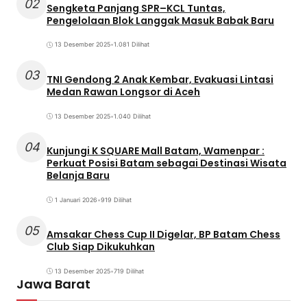
02
Sengketa Panjang SPR–KCL Tuntas,
Pengelolaan Blok Langgak Masuk Babak Baru
13 Desember 2025
•
1.081 Dilihat
03
TNI Gendong 2 Anak Kembar, Evakuasi Lintasi
Medan Rawan Longsor di Aceh
13 Desember 2025
•
1.040 Dilihat
04
Kunjungi K SQUARE Mall Batam, Wamenpar :
Perkuat Posisi Batam sebagai Destinasi Wisata
Belanja Baru
1 Januari 2026
•
919 Dilihat
05
Amsakar Chess Cup II Digelar, BP Batam Chess
Club Siap Dikukuhkan
13 Desember 2025
•
719 Dilihat
Jawa Barat