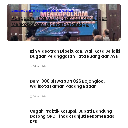
Bandung
Berita Terbaru
Berita Utama
Peristiwa
Pangdam III/Siliwangi Sambut Kunjungan
Menkopolkam Djamari Chaniago
16 jam lalu
Izin Videotron Dibekukan, Wali Kota Selidiki
Dugaan Pelanggaran Tata Ruang dan ASN
16 jam lalu
Demi 900 Siswa SDN 026 Bojongloa,
Walikota Farhan Padang Badan
16 jam lalu
Cegah Praktik Korupsi, Bupati Bandung
Dorong OPD Tindak Lanjuti Rekomendasi
KPK