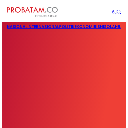
NASIONAL
INTERNASIONAL
POLITIK
EKONOMI
BISNIS
OLAHRAG