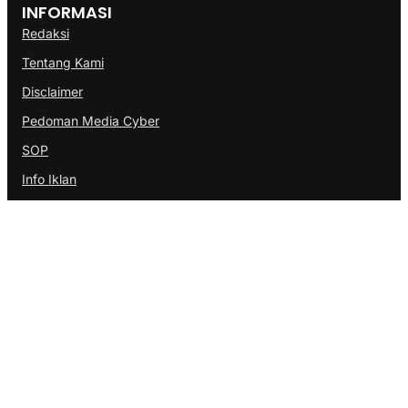
INFORMASI
Redaksi
Tentang Kami
Disclaimer
Pedoman Media Cyber
SOP
Info Iklan
Berita Terbaru
RSBP Batam Torehkan Standar Pelayanan Kelas Dunia, Raih
Diamond Status dari WSO
“Pasukan Pendarat Korps Marinir Berhasil Rebut dan Kuasai
Musuh”
BP Batam Perkuat Pembinaan Talenta Muda Lewat Batam
Prime International Grassroot Football sebagai Festival 2026