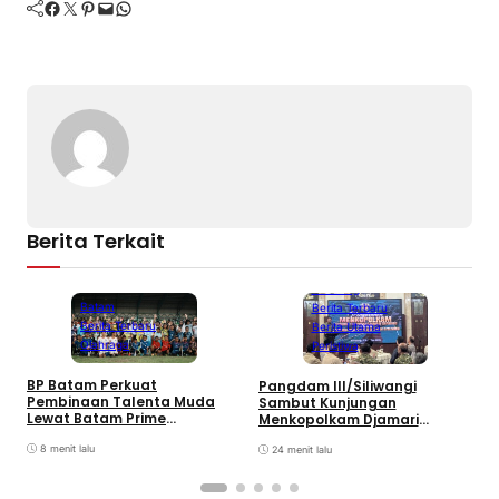
Facebook
Twitter
Pinterest
Mail
WhatsApp
Berita Terkait
Bandung
Batam
Berita Terbaru
Berita Terbaru
Berita Utama
Olahraga
Peristiwa
B
BP Batam Perkuat
Pangdam III/Siliwangi
P
Pembinaan Talenta Muda
Sambut Kunjungan
K
Lewat Batam Prime
Menkopolkam Djamari
W
International Grassroot
Chaniago
Football sebagai Festival
8 menit lalu
24 menit lalu
2026