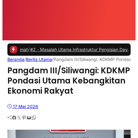
mah
|
#2 -
Masalah Utama Infrastruktur Pengisian Daya untuk Mobil Lis
Beranda
/
Berita Utama
/
Pangdam III/Siliwangi: KDKMP Pondasi U
Pangdam III/Siliwangi: KDKMP
Pondasi Utama Kebangkitan
Ekonomi Rakyat
17 Mei 2026
Facebook
Twitter
Pinterest
Mail
WhatsApp