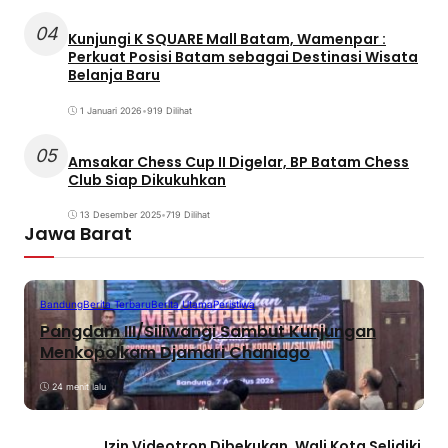
04
Kunjungi K SQUARE Mall Batam, Wamenpar :
Perkuat Posisi Batam sebagai Destinasi Wisata
Belanja Baru
1 Januari 2026
•
919 Dilihat
05
Amsakar Chess Cup II Digelar, BP Batam Chess
Club Siap Dikukuhkan
13 Desember 2025
•
719 Dilihat
Jawa Barat
Bandung
Berita Terbaru
Berita Utama
Peristiwa
Pangdam III/Siliwangi Sambut Kunjungan
Menkopolkam Djamari Chaniago
24 menit lalu
Izin Videotron Dibekukan, Wali Kota Selidiki