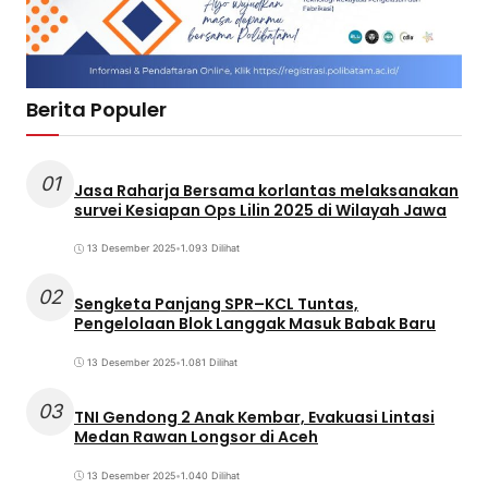
Berita Populer
01
Jasa Raharja Bersama korlantas melaksanakan
survei Kesiapan Ops Lilin 2025 di Wilayah Jawa
13 Desember 2025
•
1.093 Dilihat
02
Sengketa Panjang SPR–KCL Tuntas,
Pengelolaan Blok Langgak Masuk Babak Baru
13 Desember 2025
•
1.081 Dilihat
03
TNI Gendong 2 Anak Kembar, Evakuasi Lintasi
Medan Rawan Longsor di Aceh
13 Desember 2025
•
1.040 Dilihat