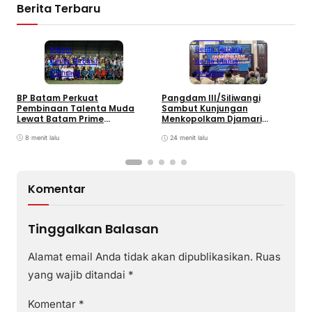
Berita Terbaru
Bandung
Batam
Berita Terbaru
Berita Terbaru
Berita Utama
Olahraga
Peristiwa
B
BP Batam Perkuat
Pangdam III/Siliwangi
P
Pembinaan Talenta Muda
Sambut Kunjungan
K
Lewat Batam Prime
Menkopolkam Djamari
W
International Grassroot
Chaniago
Football sebagai Festival
8 menit lalu
24 menit lalu
2026
Komentar
Tinggalkan Balasan
Alamat email Anda tidak akan dipublikasikan.
Ruas
yang wajib ditandai
*
Komentar
*