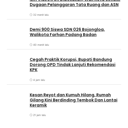
Dugaan Pelanggaran Tata Ruang dan ASN
32 menit lalu
Demi 900 Siswa SDN 026 Bojongloa,
Walikota Farhan Padang Badan
40 menit lalu
Cegah Praktik Korupsi, Bupati Bandung
Dorong OPD Tindak Lanjuti Rekomendasi
KPK
4 jam lalu
Kesan Reyot dan Kumuh Hilang, Rumah
Gilang Kini Berdinding Tembok Dan Lantai
Keramik
21 jam lalu