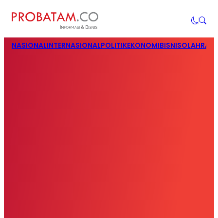
NASIONAL
INTERNASIONAL
POLITIK
EKONOMI
BISNIS
OLAHRAG