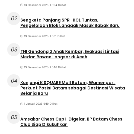
13 Desember 2025
•
1.094 Dilihat
02
Sengketa Panjang SPR–KCL Tuntas,
Pengelolaan Blok Langgak Masuk Babak Baru
13 Desember 2025
•
1.081 Dilihat
03
TNI Gendong 2 Anak Kembar, Evakuasi Lintasi
Medan Rawan Longsor di Aceh
13 Desember 2025
•
1.040 Dilihat
04
Kunjungi K SQUARE Mall Batam, Wamenpar :
Perkuat Posisi Batam sebagai Destinasi Wisata
Belanja Baru
1 Januari 2026
•
919 Dilihat
05
Amsakar Chess Cup II Digelar, BP Batam Chess
Club Siap Dikukuhkan