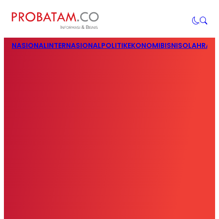
NASIONAL
INTERNASIONAL
POLITIK
EKONOMI
BISNIS
OLAHRAG