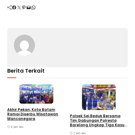
Facebook
Twitter
Pinterest
Mail
WhatsApp
Berita Terkait
Batam
Berita Terbaru
Batam
Berita Utama
Berita Terbaru
KEPULAUAN RIAU
Berita Utama
Peristiwa
Akhir Pekan, Kota Batam
A
Ramai Diserbu Wisatawan
S
Polsek Sei Beduk Bersama
Mancanegara
D
Tim Gabungan Polresta
Barelang Ungkap Tiga Kasus
6 jam lalu
Curanmor
7 jam lalu