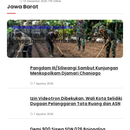
13 Desember 2025
•
719 Dilihat
Jawa Barat
Bandung
Berita Terbaru
Berita Utama
Peristiwa
Aplikasikan Pupuk Kosasih, Satgas Sektor 8
Bangun Demplot Pertanian
7 jam lalu
Pangdam III/Siliwangi Sambut Kunjungan
Menkopolkam Djamari Chaniago
7 Agustus 2026
Izin Videotron Dibekukan, Wali Kota Selidiki
Dugaan Pelanggaran Tata Ruang dan ASN
7 Agustus 2026
Demi 900 Siswa SDN 026 Bojongloa,