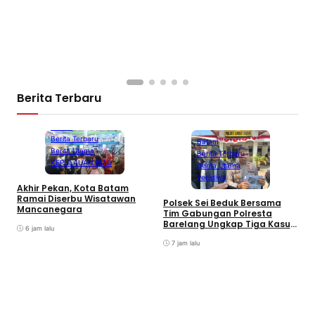
Berita Terbaru
Batam
Berita Terbaru
Batam
Berita Utama
Berita Terbaru
KEPULAUAN RIAU
Berita Utama
Peristiwa
Akhir Pekan, Kota Batam
A
Ramai Diserbu Wisatawan
S
Polsek Sei Beduk Bersama
Mancanegara
D
Tim Gabungan Polresta
Barelang Ungkap Tiga Kasus
6 jam lalu
Curanmor
7 jam lalu