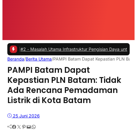
2 -
Masalah Utama Infrastruktur Pengisian Daya untuk Mobil Listrik 
Beranda
/
Berita Utama
/
PAMPI Batam Dapat Kepastian PLN Batam
PAMPI Batam Dapat
Kepastian PLN Batam: Tidak
Ada Rencana Pemadaman
Listrik di Kota Batam
25 Juni 2026
Facebook
Twitter
Pinterest
Mail
WhatsApp