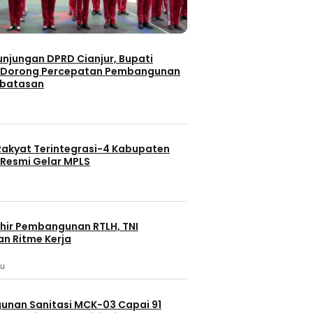
unjungan DPRD Cianjur, Bupati
 Dorong Percepatan Pembangunan
rbatasan
Rakyat Terintegrasi-4 Kabupaten
Resmi Gelar MPLS
hir Pembangunan RTLH, TNI
an Ritme Kerja
lu
nan Sanitasi MCK-03 Capai 91