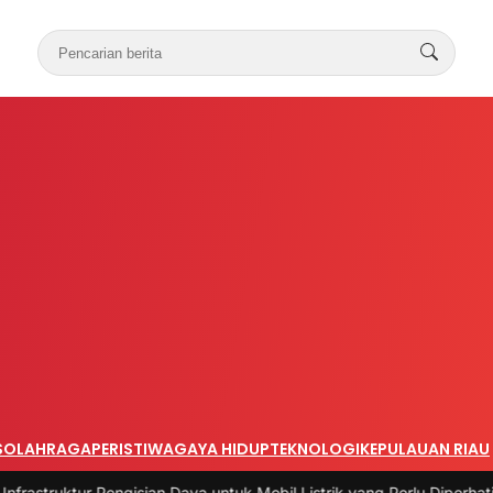
S
OLAHRAGA
PERISTIWA
GAYA HIDUP
TEKNOLOGI
KEPULAUAN RIAU
isian Daya untuk Mobil Listrik yang Perlu Diperhatikan
|
#3 -
Panduan 