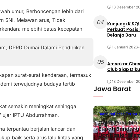
13 Desember 2
wah umur, Berboncengan lebih dari
m SNI, Melawan arus, Tidak
04
Kunjungi K SQ
kendara melebihi batas kecepatan
Perkuat Posis
Belanja Baru
am, DPRD Dumai Dalami Pendidikan
1 Januari 2026
•
05
Amsakar Chess
Club Siap Dik
apan surat-surat kendaraan, termasuk
13 Desember 2
s demi terwujudnya budaya tertib
Jawa Barat
akat semakin meningkat sehingga
Bandung
Berita Terbaru
r,” ujar IPTU Abdurrahman.
Calon Paskibra
Bupati Bandung T
a terpantau berjalan lancar dan
Dan Nasionalis
up baik serta arus lalu lintas yang