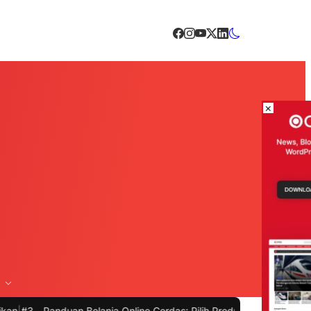
×
Belanja Online Cerdas: Pilih Produk dengan Bijak dan Hindari Peni