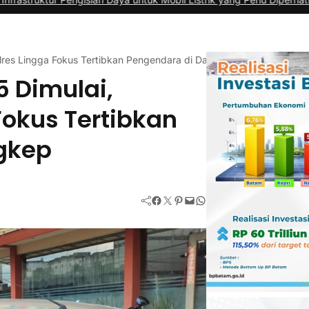
Polres Lingga Fokus Tertibkan Pengendara di Dabo Singkep
5 Dimulai,
Fokus Tertibkan
gkep
Facebook
Twitter
Pinterest
Mail
WhatsApp