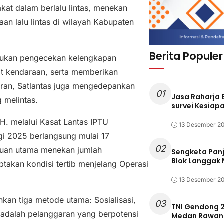
kat dalam berlalu lintas, menekan
an lalu lintas di wilayah Kabupaten
Berita Populer
akukan pengecekan kelengkapan
at kendaraan, serta memberikan
uran, Satlantas juga mengedepankan
01
Jasa Raharja
 melintas.
survei Kesiapa
H. melalui Kasat Lantas IPTU
13 Desember 2
i 2025 berlangsung mulai 17
02
uan utama menekan jumlah
Sengketa Pan
Blok Langgak
ptakan kondisi tertib menjelang Operasi
13 Desember 2
an tiga metode utama: Sosialisasi,
03
TNI Gendong 2
 adalah pelanggaran yang berpotensi
Medan Rawan 