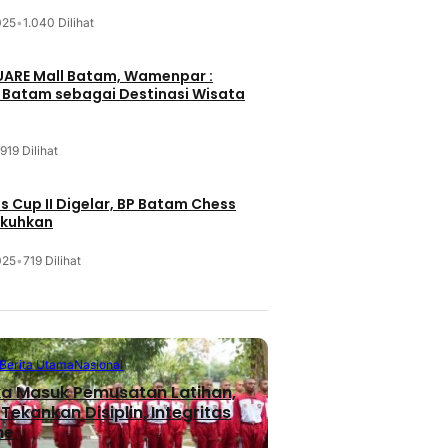
025
•
1.040 Dilihat
UARE Mall Batam, Wamenpar :
i Batam sebagai Destinasi Wisata
919 Dilihat
 Cup II Digelar, BP Batam Chess
ukuhkan
025
•
719 Dilihat
Berita Utama
Nasional
ka Masuk Pemusatan Latihan,
ekankan Disiplin, Integritas
me