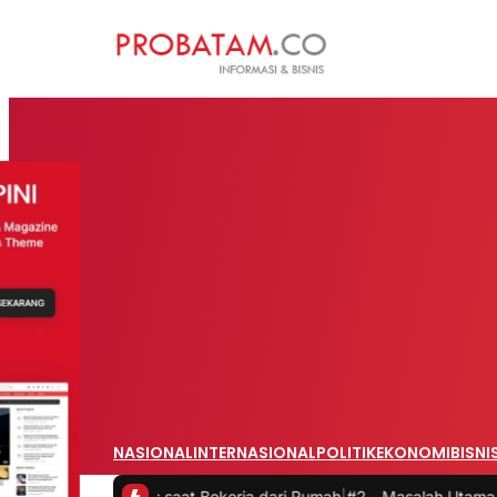
NASIONAL
INTERNASIONAL
POLITIK
EKONOMI
BISNI
tas saat Bekerja dari Rumah
|
#2 -
Masalah Utama Infrastruktur Peng