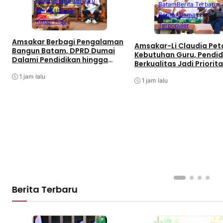
Batam
Berita Terbaru
Batam
Berita Terbaru
Berita Utama
Berita Utama
Kabar Riau
Terpopuler
Amsakar Berbagi Pengalaman
Amsakar-Li Claudia Pe
Bangun Batam, DPRD Dumai
Kebutuhan Guru, Pendid
Dalami Pendidikan hingga
Berkualitas Jadi Priorit
Investasi
Batam
1 jam lalu
1 jam lalu
Berita Terbaru