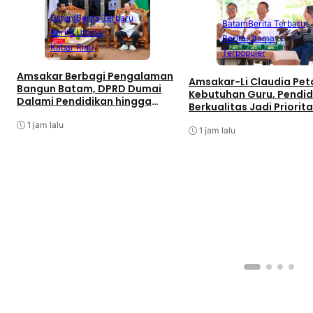
Batam
Berita Terbaru
Batam
Berita Terbaru
Berita Utama
Berita Utama
Kabar Riau
Terpopuler
Amsakar Berbagi Pengalaman
Amsakar-Li Claudia Pe
Bangun Batam, DPRD Dumai
Kebutuhan Guru, Pendid
Dalami Pendidikan hingga
Berkualitas Jadi Priorit
Investasi
Batam
1 jam lalu
1 jam lalu