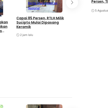
Persen, T
Berita Utama
Inspirasi
Berita Utama
N
Nasional
Olahraga
5 Agustu
Capai 85 Persen, RTLH Milik
Kapolri Cup Shoot
takan
Sucipto Mulai Dipasang
Championship 202
ikan
Keramik
Perkuat Sinergita
as
Pembinaan Atlet
2 jam lalu
2 jam lalu