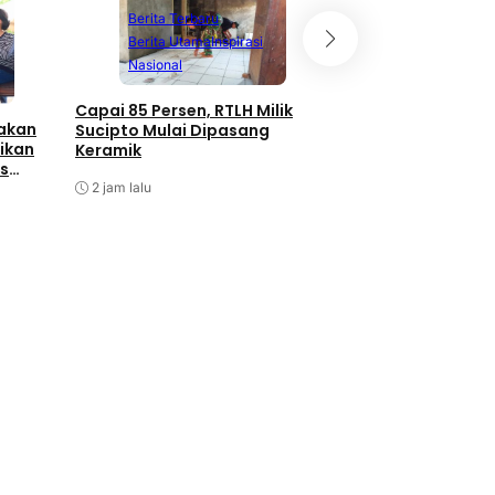
Berita Terbaru
Berita Terbaru
Berita Utama
Inspirasi
Berita Utama
N
Nasional
Olahraga
Capai 85 Persen, RTLH Milik
Kapolri Cup Shoot
takan
Sucipto Mulai Dipasang
Championship 202
ikan
Keramik
Perkuat Sinergita
as
Pembinaan Atlet
2 jam lalu
2 jam lalu