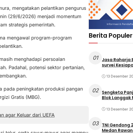
mura, mengatakan pelantikan pengurus
enin (29/6/2026) menjadi momentum
am strategis pemerintah.
Berita Populer
-sama mengawal program-program
elantikan.
01
i masih menghadapi persoalan
Jasa Raharja
survei Kesiapa
h. Padahal, potensi sektor pertanian,
ikembangkan.
13 Desember 2
ja pada peningkatan produksi pangan
02
Sengketa Pan
gizi Gratis (MBG).
Blok Langgak
13 Desember 2
an agar Keluar dari UEFA
03
TNI Gendong 2
Medan Rawan 
 telur, serta sayur-mayur agar mampu