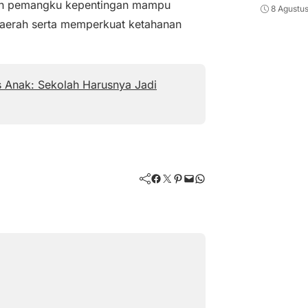
uruh pemangku kepentingan mampu
8 Agustu
daerah serta memperkuat ketahanan
 Anak: Sekolah Harusnya Jadi
Facebook
Twitter
Pinterest
Mail
WhatsApp