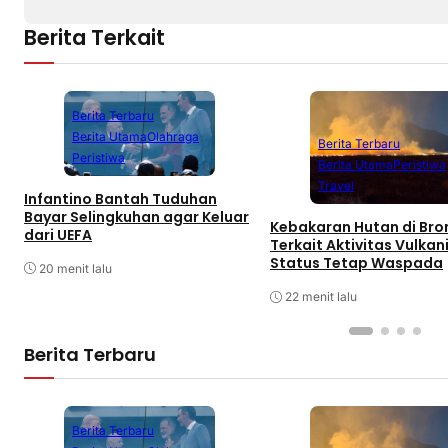
Berita Terkait
Berita Terbaru
Berita Utama
Olahraga
Berita Terbaru
Peristiwa
Berita Utama
Peristiwa
Travel
Infantino Bantah Tuduhan
Bayar Selingkuhan agar Keluar
Kebakaran Hutan di Br
dari UEFA
Terkait Aktivitas Vulkani
Status Tetap Waspada
20 menit lalu
22 menit lalu
Berita Terbaru
Berita Terbaru