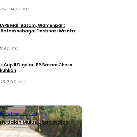
025
•
1.040 Dilihat
UARE Mall Batam, Wamenpar :
i Batam sebagai Destinasi Wisata
919 Dilihat
 Cup II Digelar, BP Batam Chess
ukuhkan
025
•
719 Dilihat
Berita Utama
Inspirasi
en, Jalan Mulus Ubah Wajah