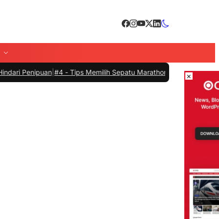
#4 -
Tips Memilih Sepatu Marathon yang Sesuai untuk Menunjang 
×