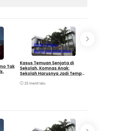
Berita Terbaru
Berita Terbaru
Berita Utama
P
Berita Utama
Peristiwa
Geng Motor di Me
Bawa Sajam Siang 
Kasus Temuan Senjata di
omo Tak
Berakhir Diringkus 
Sekolah, Komnas Anak:
k,
Sekolah Harusnya Jadi Tempat
27 menit lalu
Aman
25 menit lalu