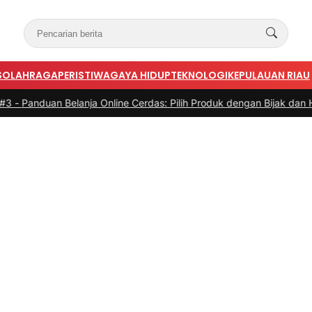
S
OLAHRAGA
PERISTIWA
GAYA HIDUP
TEKNOLOGI
KEPULAUAN RIAU
nja Online Cerdas: Pilih Produk dengan Bijak dan Hindari Penipuan
|