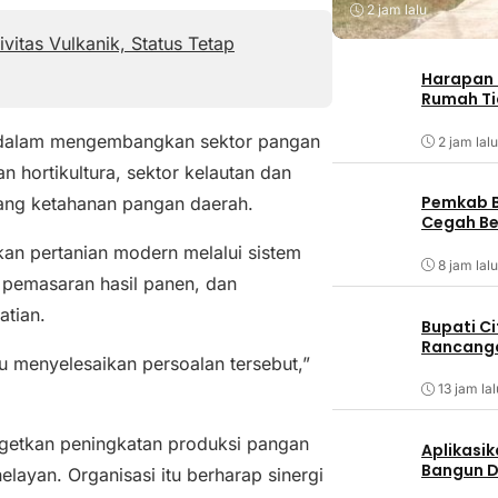
2 jam lalu
vitas Vulkanik, Status Tetap
Harapan 
Rumah Ti
ar dalam mengembangkan sektor pangan
2 jam lalu
 hortikultura, sektor kelautan dan
Pemkab B
ang ketahanan pangan daerah.
Cegah Be
an pertanian modern melalui sistem
8 jam lalu
, pemasaran hasil panen, dan
atian.
Bupati C
Rancanga
 menyelesaikan persoalan tersebut,”
13 jam lal
rgetkan peningkatan produksi pangan
Aplikasik
Bangun D
layan. Organisasi itu berharap sinergi