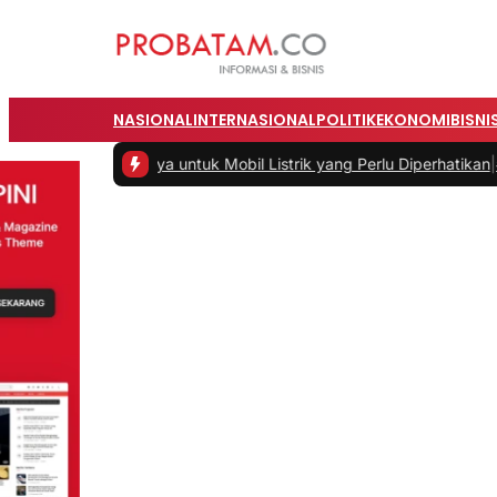
NASIONAL
INTERNASIONAL
POLITIK
EKONOMI
BISNI
 Daya untuk Mobil Listrik yang Perlu Diperhatikan
|
#3 -
Panduan Bela