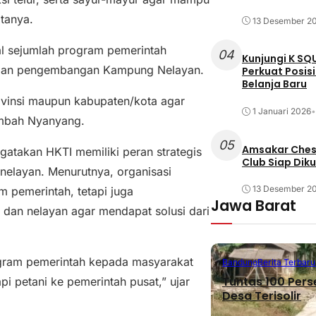
tanya.
13 Desember 2
l sejumlah program pemerintah
04
Kunjungi K SQ
h, dan pengembangan Kampung Nelayan.
Perkuat Posis
Belanja Baru
vinsi maupun kabupaten/kota agar
1 Januari 2026
•
ambah Nyanyang.
05
Amsakar Chess
gatakan HKTI memiliki peran strategis
Club Siap Dik
nelayan. Menurutnya, organisasi
13 Desember 2
m pemerintah, tetapi juga
Jawa Barat
 dan nelayan agar mendapat solusi dari
gram pemerintah kepada masyarakat
Bandung
Berita Terbaru
Tuntas 100 Pers
i petani ke pemerintah pusat,” ujar
Desa Terisolir