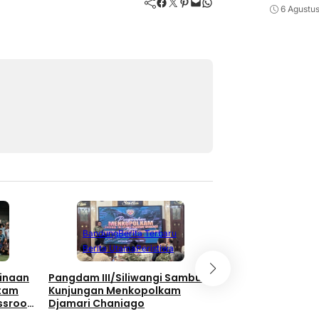
Facebook
Twitter
Pinterest
Mail
WhatsApp
6 Agustu
Berita Terbaru
Berita Utama
Li
Bandung
Berita Terbaru
Nasional
Berita Utama
Peristiwa
Bukan Hanya Soal
inaan
Pangdam III/Siliwangi Sambut
Pembangunan, TNI
atam
Kunjungan Menkopolkam
Kebersamaan Di 
ssroot
Djamari Chaniago
Watuduwur
al 2026