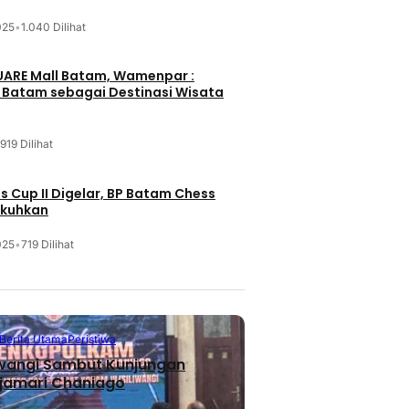
025
•
1.040 Dilihat
UARE Mall Batam, Wamenpar :
i Batam sebagai Destinasi Wisata
919 Dilihat
 Cup II Digelar, BP Batam Chess
ukuhkan
025
•
719 Dilihat
Berita Utama
Peristiwa
iwangi Sambut Kunjungan
jamari Chaniago