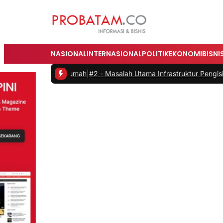
NASIONAL
INTERNASIONAL
POLITIK
EKONOMI
BISNI
i Rumah
|
#2 -
Masalah Utama Infrastruktur Pengisian Daya untuk Mobil