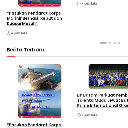
Lingga
7 jam lalu
“Pasukan Pendarat Korps
Marinir Berhasil Rebut dan
Kuasai Musuh”
4 jam lalu
Berita Terbaru
Batam
Berita Terbaru
Olahraga
BP Batam Perkuat Pemb
Batam
Berita Terbaru
Talenta Muda Lewat B
Berita Utama
Prime International Gra
KEPULAUAN RIAU
Football sebagai Festiv
Lingga
7 jam lalu
“Pasukan Pendarat Korps