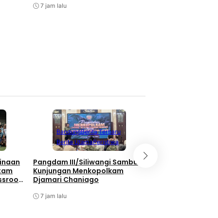
7 jam lalu
7 jam lalu
Berita Terbaru
Berita Utama
Li
Bandung
Berita Terbaru
Nasional
Berita Utama
Peristiwa
Bukan Hanya Soal
inaan
Pangdam III/Siliwangi Sambut
Pembangunan, TNI
atam
Kunjungan Menkopolkam
Kebersamaan Di 
ssroot
Djamari Chaniago
Watuduwur
al 2026
7 jam lalu
7 jam lalu