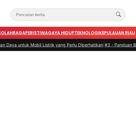
S
OLAHRAGA
PERISTIWA
GAYA HIDUP
TEKNOLOGI
KEPULAUAN RIAU
 Listrik yang Perlu Diperhatikan
|
#3 -
Panduan Belanja Online Cerdas