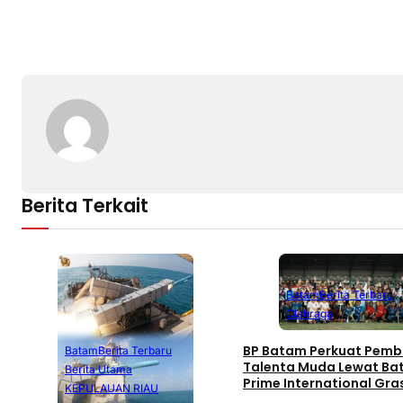
Berita Terkait
Batam
Berita Terbaru
Olahraga
BP Batam Perkuat Pemb
Batam
Berita Terbaru
Talenta Muda Lewat B
Berita Utama
Prime International Gra
KEPULAUAN RIAU
Football sebagai Festiv