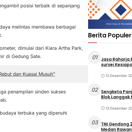
ngambil posisi terbaik di sepanjang
udaya melintas membawa berbagai
Berita Populer
t.
meter, dimulai dari Kiara Artha Park,
hir di Gedung Sate.
01
Jasa Raharja
survei Kesiapa
 Rebut dan Kuasai Musuh”
13 Desember 2
02
ngga penampilan sinden sukses
Sengketa Pan
Blok Langgak
rab.
13 Desember 2
budaya terbuka yang dipenuhi
03
TNI Gendong 2
Medan Rawan 