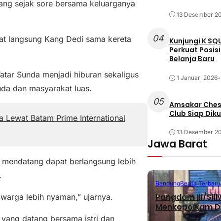
tang sejak sore bersama keluarganya
13 Desember 2
04
hat langsung Kang Dedi sama kereta
Kunjungi K SQ
Perkuat Posis
Belanja Baru
atar Sunda menjadi hiburan sekaligus
1 Januari 2026
•
da dan masyarakat luas.
05
Amsakar Chess
Club Siap Dik
 Lewat Batam Prime International
13 Desember 2
Jawa Barat
a mendatang dapat berlangsung lebih
.
Bandung
Berita Terbaru
Pangdam III/Sil
 warga lebih nyaman,” ujarnya.
Menkopolkam D
 yang datang bersama istri dan