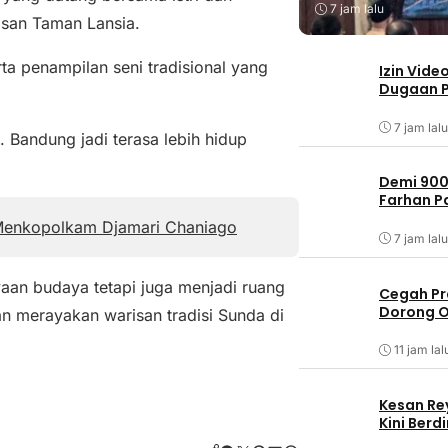
7 jam lalu
asan Taman Lansia.
ta penampilan seni tradisional yang
Izin Vide
Dugaan P
7 jam lalu
. Bandung jadi terasa lebih hidup
Demi 900
Farhan 
 Menkopolkam Djamari Chaniago
7 jam lalu
yaan budaya tetapi juga menjadi ruang
Cegah Pr
Dorong O
 merayakan warisan tradisi Sunda di
11 jam lal
Kesan Re
Kini Ber