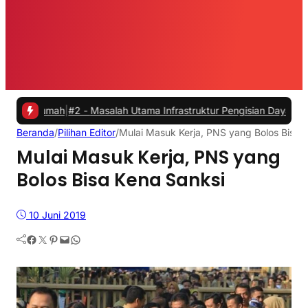
Rumah
|
#2 -
Masalah Utama Infrastruktur Pengisian Daya untuk Mobil L
Beranda
/
Pilihan Editor
/
Mulai Masuk Kerja, PNS yang Bolos Bisa 
Mulai Masuk Kerja, PNS yang
Bolos Bisa Kena Sanksi
10 Juni 2019
Facebook
Twitter
Pinterest
Mail
WhatsApp