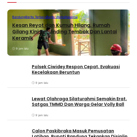
Bandung
Berita Terbaru
Berita Utama
Nasional
Kesan Reyot dan Kumuh Hilang, Rumah
Gilang Kini Berdinding Tembok Dan Lantai
Keramik
9 jam lalu
Polsek Ciwidey Respon Cepat, Evakuasi
Kecelakaan Beruntun
9 jam lalu
Lewat Olahraga Silaturahmi Semakin Erat,
Satgas TMMD Dan Warga Gelar Volly Ball
9 jam lalu
Calon Paskibraka Masuk Pemusatan
Latihan, Bupati Bandung Tekankan Disiplin,