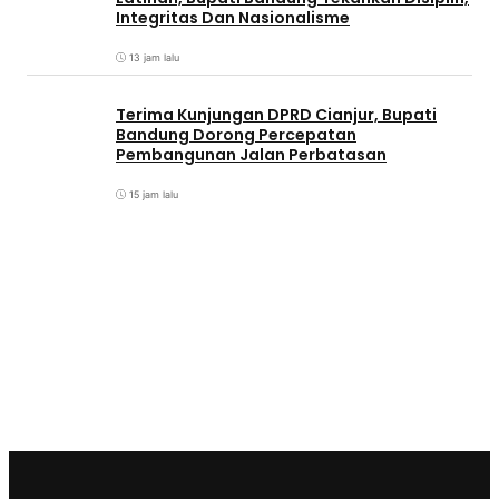
Integritas Dan Nasionalisme
13 jam lalu
Terima Kunjungan DPRD Cianjur, Bupati
Bandung Dorong Percepatan
Pembangunan Jalan Perbatasan
15 jam lalu