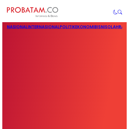
NASIONAL
INTERNASIONAL
POLITIK
EKONOMI
BISNIS
OLAHRAG