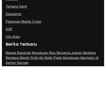
Tentang Kami
Disclaimer
Pedoman Media Cyber
SOP
Info Iklan
Berita Terbaru
Kepala Bapenda Kepulauan Riau Bersama Jajaran Bagikan
Bendera Merah Putih Ke Wajib Pajak Kendaraan Bermotor di
Kantor Samsat
BP Batam Perkuat Transparansi Layanan Pertanahan,
Alokasi Tanah Reguler Segera Hadir Melalui LMS
Di Balik Kesibukan Memimpin Batam, Amsakar Dapat Kejutan
Hangat di Ulang Tahun ke-58