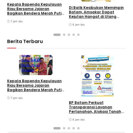
Kepala Bapenda Kepulauan
Di Balik Kesibukan Memimpin
Riau Bersama Jajaran
P
Batam, Amsakar Dapat
Bagikan Bendera Merah Putih
P
Kejutan Hangat di Ulang
Ke Wajib Pajak Kendaraan
A
Tahun ke-58
Bermotor di Kantor Samsat
7 jam lalu
A
8 jam lalu
P
Berita Terbaru
Batam
Berita Terbaru
Berita Utama
Peristiwa
Kepala Bapenda Kepulauan
D
Riau Bersama Jajaran
B
Bagikan Bendera Merah Putih
Batam
K
Ke Wajib Pajak Kendaraan
T
Bermotor di Kantor Samsat
7 jam lalu
BP Batam Perkuat
Transparansi Layanan
Pertanahan, Alokasi Tanah
Reguler Segera Hadir Melalui
LMS
8 jam lalu