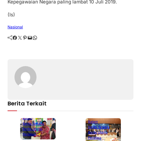
Kepegawaian Negara paling lambat 10 Juli 2019.
(Is)
Nasional
Facebook
Twitter
Pinterest
Mail
WhatsApp
Berita Terkait
Batam
Batam
Berita Terbaru
Berita Terbaru
Berita Utama
Berita Utama
Peristiwa
Peristiwa