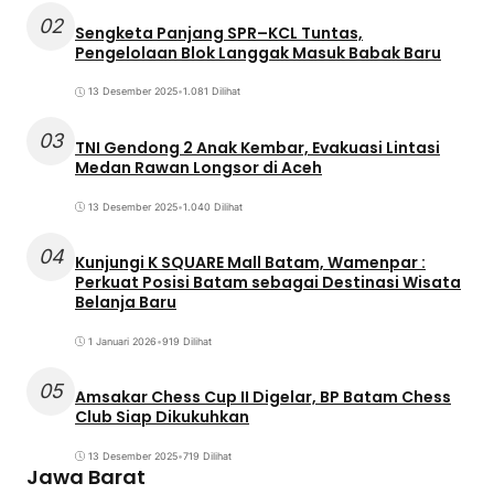
02
Sengketa Panjang SPR–KCL Tuntas,
Pengelolaan Blok Langgak Masuk Babak Baru
13 Desember 2025
•
1.081 Dilihat
03
TNI Gendong 2 Anak Kembar, Evakuasi Lintasi
Medan Rawan Longsor di Aceh
13 Desember 2025
•
1.040 Dilihat
04
Kunjungi K SQUARE Mall Batam, Wamenpar :
Perkuat Posisi Batam sebagai Destinasi Wisata
Belanja Baru
1 Januari 2026
•
919 Dilihat
05
Amsakar Chess Cup II Digelar, BP Batam Chess
Club Siap Dikukuhkan
13 Desember 2025
•
719 Dilihat
Jawa Barat