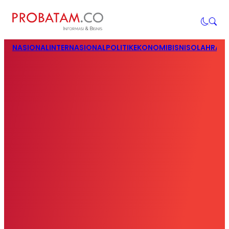
NASIONAL
INTERNASIONAL
POLITIK
EKONOMI
BISNIS
OLAHRAG