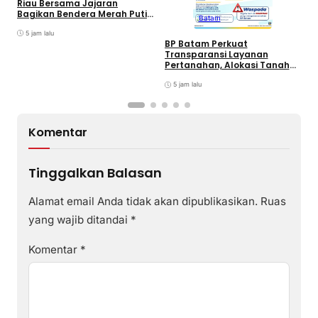
D
Riau Bersama Jajaran
B
Bagikan Bendera Merah Putih
Batam
K
Ke Wajib Pajak Kendaraan
T
Bermotor di Kantor Samsat
5 jam lalu
BP Batam Perkuat
Transparansi Layanan
Pertanahan, Alokasi Tanah
Reguler Segera Hadir Melalui
LMS
5 jam lalu
Komentar
Tinggalkan Balasan
Alamat email Anda tidak akan dipublikasikan.
Ruas
yang wajib ditandai
*
Komentar
*