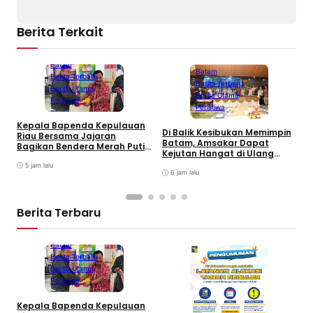
Berita Terkait
Batam
Batam
Berita Terbaru
Berita Terbaru
Berita Utama
Berita Utama
Peristiwa
Peristiwa
Kepala Bapenda Kepulauan
Di Balik Kesibukan Memimpin
Riau Bersama Jajaran
P
Batam, Amsakar Dapat
Bagikan Bendera Merah Putih
P
Kejutan Hangat di Ulang
Ke Wajib Pajak Kendaraan
A
Tahun ke-58
Bermotor di Kantor Samsat
5 jam lalu
A
6 jam lalu
P
Berita Terbaru
Batam
Berita Terbaru
Berita Utama
Peristiwa
Kepala Bapenda Kepulauan