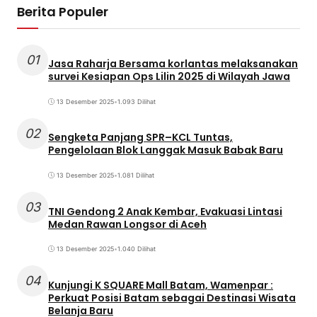
Berita Populer
01
Jasa Raharja Bersama korlantas melaksanakan
survei Kesiapan Ops Lilin 2025 di Wilayah Jawa
13 Desember 2025
•
1.093 Dilihat
02
Sengketa Panjang SPR–KCL Tuntas,
Pengelolaan Blok Langgak Masuk Babak Baru
13 Desember 2025
•
1.081 Dilihat
03
TNI Gendong 2 Anak Kembar, Evakuasi Lintasi
Medan Rawan Longsor di Aceh
13 Desember 2025
•
1.040 Dilihat
04
Kunjungi K SQUARE Mall Batam, Wamenpar :
Perkuat Posisi Batam sebagai Destinasi Wisata
Belanja Baru