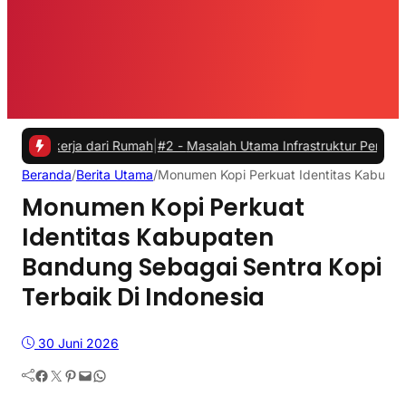
ja dari Rumah
|
#2 -
Masalah Utama Infrastruktur Pengisian Daya untuk
Beranda
/
Berita Utama
/
Monumen Kopi Perkuat Identitas Kabupat
Monumen Kopi Perkuat
Identitas Kabupaten
Bandung Sebagai Sentra Kopi
Terbaik Di Indonesia
30 Juni 2026
Facebook
Twitter
Pinterest
Mail
WhatsApp