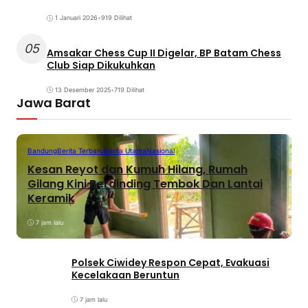
1 Januari 2026
•
919 Dilihat
05
Amsakar Chess Cup II Digelar, BP Batam Chess
Club Siap Dikukuhkan
13 Desember 2025
•
719 Dilihat
Jawa Barat
Bandung
Berita Terbaru
Berita Utama
Nasional
Kesan Reyot dan Kumuh Hilang, Rumah
Gilang Kini Berdinding Tembok Dan Lantai
Keramik
7 jam lalu
Polsek Ciwidey Respon Cepat, Evakuasi
Kecelakaan Beruntun
7 jam lalu