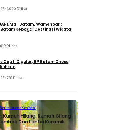
025
•
1.040 Dilihat
UARE Mall Batam, Wamenpar :
i Batam sebagai Destinasi Wisata
919 Dilihat
 Cup II Digelar, BP Batam Chess
ukuhkan
025
•
719 Dilihat
Berita Utama
Nasional
n Kumuh Hilang, Rumah Gilang
 Tembok Dan Lantai Keramik