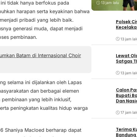
ni tidak hanya berfokus pada
13 jam lalu
mbuhkan harapan serta keyakinan bahwa
menjadi pribadi yang lebih baik.
Polsek C
Kecelaka
usnya generasi muda, dapat menjadi
roses pembinaan.
13 jam lal
mkan Batam di Internasional Choir
Lewat Ol
Satgas T
13 jam lal
ng selama ini dijalankan oleh Lapas
Calon Pa
masyarakatan dan berbagai elemen
Bupati Ba
embinaan yang lebih inklusif,
Dan Nasi
erta peningkatan kualitas hidup warga
17 jam lal
Terima K
026 Shaniya Macloed berharap dapat
Bandung