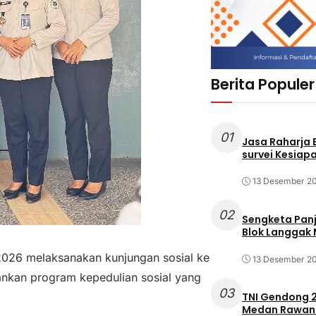
Berita Populer
01
Jasa Raharja
survei Kesiapa
13 Desember 2
02
Sengketa Pan
Blok Langgak
2026 melaksanakan kunjungan sosial ke
13 Desember 2
nkan program kepedulian sosial yang
03
TNI Gendong 2
Medan Rawan 