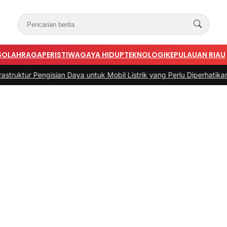
S
OLAHRAGA
PERISTIWA
GAYA HIDUP
TEKNOLOGI
KEPULAUAN RIAU
n Daya untuk Mobil Listrik yang Perlu Diperhatikan
|
#3 -
Panduan Bel