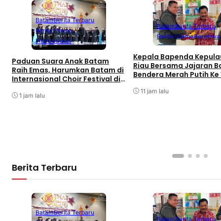
Batam
Berita Terbaru
Batam
Berita Terbaru
Berita Utama
Berita Utama
Peristiwa
Internasional
Kepala Bapenda Kepul
Paduan Suara Anak Batam
Riau Bersama Jajaran B
Raih Emas, Harumkan Batam di
Bendera Merah Putih Ke
Internasional Choir Festival di
Pajak Kendaraan Bermot
Thailand
Kantor Samsat
11 jam lalu
1 jam lalu
Berita Terbaru
Batam
Berita Terbaru
Batam
Berita Terbaru