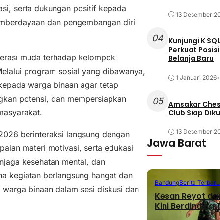
asi, serta dukungan positif kepada
13 Desember 2
emberdayaan dan pengembangan diri
04
Kunjungi K SQ
Perkuat Posis
nerasi muda terhadap kelompok
Belanja Baru
elalui program sosial yang dibawanya,
1 Januari 2026
•
kepada warga binaan agar tetap
gkan potensi, dan mempersiapkan
05
Amsakar Chess
masyarakat.
Club Siap Dik
13 Desember 2
 2026 berinteraksi langsung dengan
Jawa Barat
aian materi motivasi, serta edukasi
jaga kesehatan mental, dan
a kegiatan berlangsung hangat dan
Bandung
Berita Terbaru
a warga binaan dalam sesi diskusi dan
Kesan Reyot da
Kini Berdinding