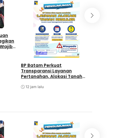
Batam
Berita T
Berita Utama
P
auan
Di Balik Kesibuka
agikan
Batam, Amsakar 
 Wajib
Kejutan Hangat di
or di
Batam
ke-58
12 jam lalu
BP Batam Perkuat
Transparansi Layanan
Pertanahan, Alokasi Tanah
Reguler Segera Hadir Melalui
LMS
12 jam lalu