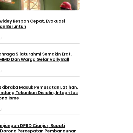
iwidey Respon Cepat, Evakuasi
an Beruntun
u
ahraga Silaturahmi Semakin Erat,
MMD Dan Warga Gelar Volly Ball
u
skibraka Masuk Pemusatan Latihan,
ndung Tekankan Disiplin, Integritas
onalisme
u
unjungan DPRD Cianjur, Bupati
 Dorong Percepatan Pembangunan