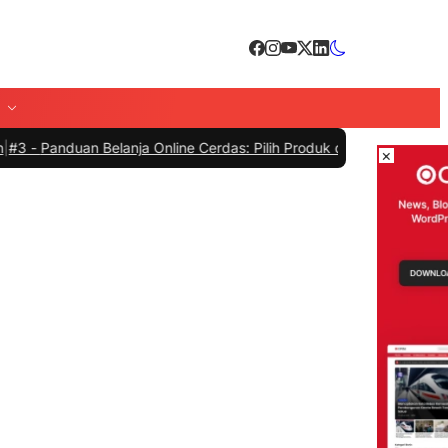
anja Online Cerdas: Pilih Produk dengan Bijak dan Hindari Penipuan
×