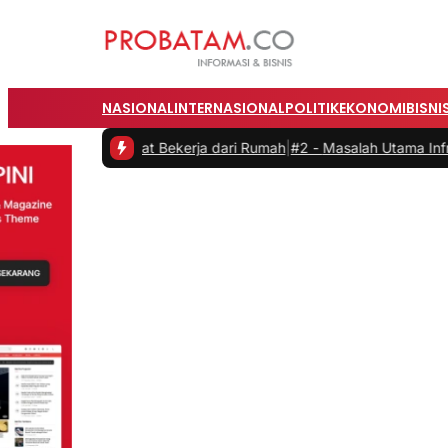
NASIONAL
INTERNASIONAL
POLITIK
EKONOMI
BISNI
 saat Bekerja dari Rumah
|
#2 -
Masalah Utama Infrastruktur Pengisia