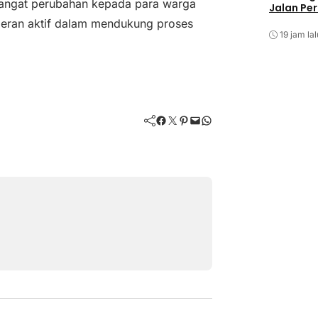
mangat perubahan kepada para warga
Jalan Pe
peran aktif dalam mendukung proses
19 jam lal
Facebook
Twitter
Pinterest
Mail
WhatsApp