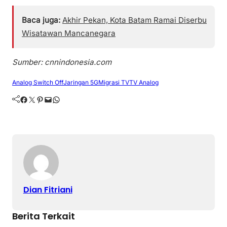
Baca juga:
Akhir Pekan, Kota Batam Ramai Diserbu
Wisatawan Mancanegara
Sumber: cnnindonesia.com
Analog Switch Off
Jaringan 5G
Migrasi TV
TV Analog
Facebook
Twitter
Pinterest
Mail
WhatsApp
Dian Fitriani
Berita Terkait