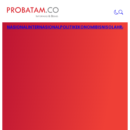
NASIONAL
INTERNASIONAL
POLITIK
EKONOMI
BISNIS
OLAHRAG