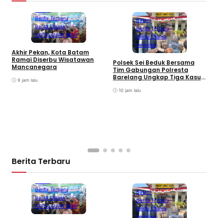
Batam
Berita Terbaru
Batam
Berita Utama
Berita Terbaru
KEPULAUAN RIAU
Berita Utama
Peristiwa
Akhir Pekan, Kota Batam
A
Ramai Diserbu Wisatawan
S
Polsek Sei Beduk Bersama
Mancanegara
D
Tim Gabungan Polresta
Barelang Ungkap Tiga Kasus
9 jam lalu
Curanmor
10 jam lalu
Berita Terbaru
Batam
Berita Terbaru
Batam
Berita Utama
Berita Terbaru
KEPULAUAN RIAU
Berita Utama
Peristiwa