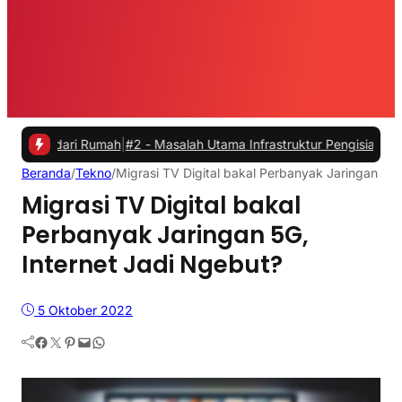
ari Rumah
|
#2 -
Masalah Utama Infrastruktur Pengisian Daya untuk Mob
Beranda
/
Tekno
/
Migrasi TV Digital bakal Perbanyak Jaringan 5G,
Migrasi TV Digital bakal
Perbanyak Jaringan 5G,
Internet Jadi Ngebut?
5 Oktober 2022
Facebook
Twitter
Pinterest
Mail
WhatsApp