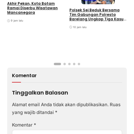
Akhir Pekan, Kota Batam
A
Ramai Diserbu Wisatawan
S
Polsek Sei Beduk Bersama
Mancanegara
D
Tim Gabungan Polresta
Barelang Ungkap Tiga Kasus
9 jam lalu
Curanmor
10 jam lalu
Komentar
Tinggalkan Balasan
Alamat email Anda tidak akan dipublikasikan.
Ruas
yang wajib ditandai
*
Komentar
*