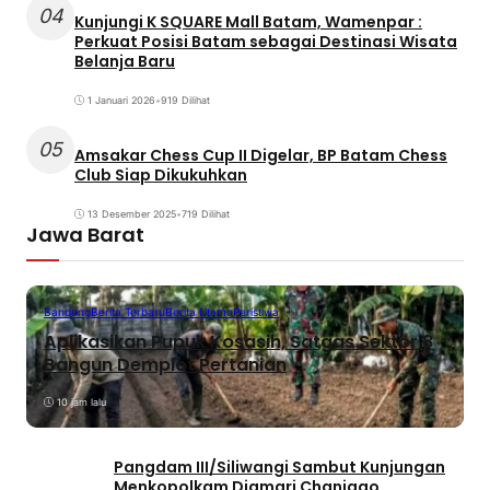
04
Kunjungi K SQUARE Mall Batam, Wamenpar :
Perkuat Posisi Batam sebagai Destinasi Wisata
Belanja Baru
1 Januari 2026
•
919 Dilihat
05
Amsakar Chess Cup II Digelar, BP Batam Chess
Club Siap Dikukuhkan
13 Desember 2025
•
719 Dilihat
Jawa Barat
Bandung
Berita Terbaru
Berita Utama
Peristiwa
Aplikasikan Pupuk Kosasih, Satgas Sektor 8
Bangun Demplot Pertanian
10 jam lalu
Pangdam III/Siliwangi Sambut Kunjungan
Menkopolkam Djamari Chaniago