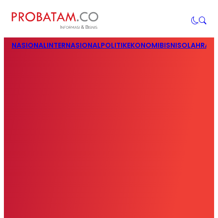
NASIONAL
INTERNASIONAL
POLITIK
EKONOMI
BISNIS
OLAHRAG