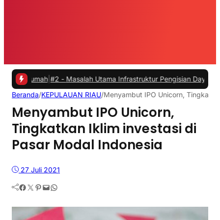
ah
|
#2 -
Masalah Utama Infrastruktur Pengisian Daya untuk Mobil List
Beranda
/
KEPULAUAN RIAU
/
Menyambut IPO Unicorn, Tingkatkan 
Menyambut IPO Unicorn,
Tingkatkan Iklim investasi di
Pasar Modal Indonesia
27 Juli 2021
Facebook
Twitter
Pinterest
Mail
WhatsApp