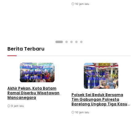
Curanmor
10 jam lalu
Berita Terbaru
Batam
Berita Terbaru
Batam
Berita Utama
Berita Terbaru
KEPULAUAN RIAU
Berita Utama
Peristiwa
Akhir Pekan, Kota Batam
A
Ramai Diserbu Wisatawan
S
Polsek Sei Beduk Bersama
Mancanegara
D
Tim Gabungan Polresta
Barelang Ungkap Tiga Kasus
9 jam lalu
Curanmor
10 jam lalu