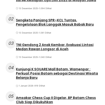
survei Kesiapan Ops Lilin 2025 di Wilayah Jawa
13 Desember 2025
•
1.094 Dilihat
02
Sengketa Panjang SPR–KCL Tuntas,
Pengelolaan Blok Langgak Masuk Babak Baru
13 Desember 2025
•
1.081 Dilihat
03
TNI Gendong 2 Anak Kembar, Evakuasi Lintasi
Medan Rawan Longsor di Aceh
13 Desember 2025
•
1.040 Dilihat
04
Kunjungi K SQUARE Mall Batam, Wamenpar :
Perkuat Posisi Batam sebagai Destinasi Wisata
Belanja Baru
1 Januari 2026
•
919 Dilihat
05
Amsakar Chess Cup II Digelar, BP Batam Chess
Club Siap Dikukuhkan