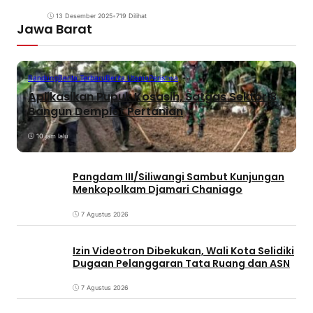
13 Desember 2025
•
719 Dilihat
Jawa Barat
Bandung
Berita Terbaru
Berita Utama
Peristiwa
Aplikasikan Pupuk Kosasih, Satgas Sektor 8
Bangun Demplot Pertanian
10 jam lalu
Pangdam III/Siliwangi Sambut Kunjungan
Menkopolkam Djamari Chaniago
7 Agustus 2026
Izin Videotron Dibekukan, Wali Kota Selidiki
Dugaan Pelanggaran Tata Ruang dan ASN
7 Agustus 2026