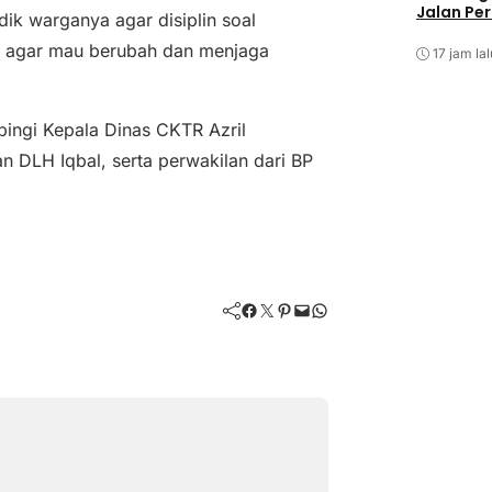
Jalan Pe
dik warganya agar disiplin soal
 agar mau berubah dan menjaga
17 jam lal
pingi Kepala Dinas CKTR Azril
 DLH Iqbal, serta perwakilan dari BP
Facebook
Twitter
Pinterest
Mail
WhatsApp