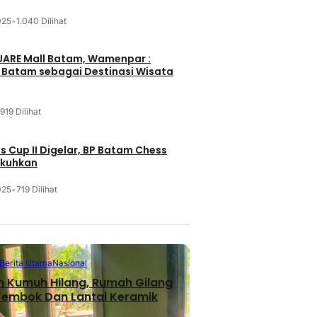
025
•
1.040 Dilihat
UARE Mall Batam, Wamenpar :
i Batam sebagai Destinasi Wisata
919 Dilihat
 Cup II Digelar, BP Batam Chess
ukuhkan
025
•
719 Dilihat
Berita Utama
Nasional
n Kumuh Hilang, Rumah Gilang
 Tembok Dan Lantai Keramik