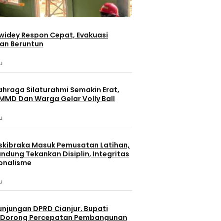
iwidey Respon Cepat, Evakuasi
an Beruntun
u
ahraga Silaturahmi Semakin Erat,
MMD Dan Warga Gelar Volly Ball
u
skibraka Masuk Pemusatan Latihan,
ndung Tekankan Disiplin, Integritas
onalisme
u
unjungan DPRD Cianjur, Bupati
 Dorong Percepatan Pembangunan