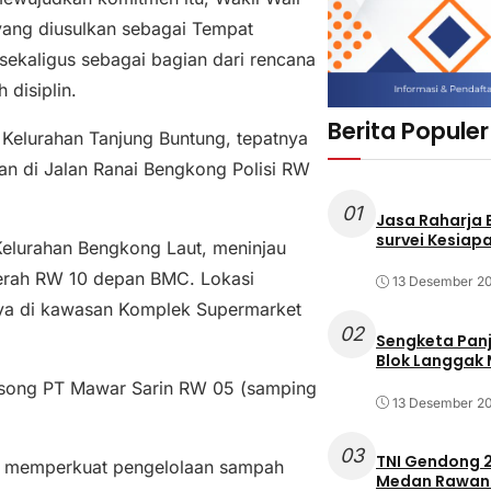
yang diusulkan sebagai Tempat
kaligus sebagai bagian dari rencana
disiplin.
Berita Populer
i Kelurahan Tanjung Buntung, tepatnya
n di Jalan Ranai Bengkong Polisi RW
01
Jasa Raharja
survei Kesiapa
elurahan Bengkong Laut, meninjau
merah RW 10 depan BMC. Lokasi
13 Desember 2
nya di kawasan Komplek Supermarket
02
Sengketa Pan
Blok Langgak
 kosong PT Mawar Sarin RW 05 (samping
13 Desember 2
03
TNI Gendong 2
n memperkuat pengelolaan sampah
Medan Rawan 