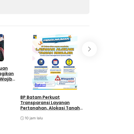
Batam
Berita T
Berita Utama
P
auan
Di Balik Kesibuka
agikan
Batam, Amsakar 
 Wajib
Kejutan Hangat di
or di
Batam
ke-58
11 jam lalu
BP Batam Perkuat
Transparansi Layanan
Pertanahan, Alokasi Tanah
Reguler Segera Hadir Melalui
LMS
10 jam lalu