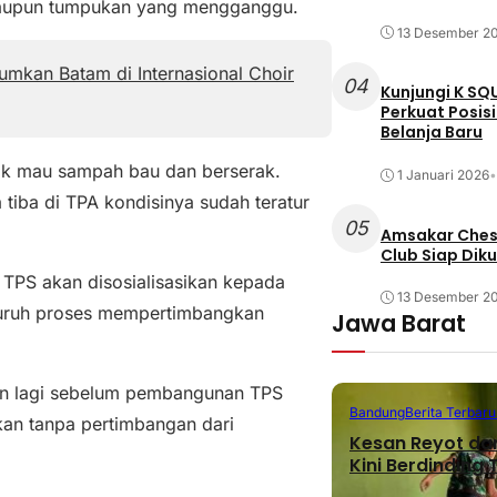
maupun tumpukan yang mengganggu.
13 Desember 2
mkan Batam di Internasional Choir
04
Kunjungi K SQ
Perkuat Posis
Belanja Baru
dak mau sampah bau dan berserak.
1 Januari 2026
•
 tiba di TPA kondisinya sudah teratur
05
Amsakar Chess
Club Siap Dik
TPS akan disosialisasikan kepada
13 Desember 2
eluruh proses mempertimbangkan
Jawa Barat
kan lagi sebelum pembangunan TPS
Bandung
Berita Terbaru
kan tanpa pertimbangan dari
Kesan Reyot da
Kini Berdinding