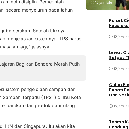
n lebih disiplin. Pemerintah
12 jam lalu
ni secara menyeluruh pada tahun
Polsek C
Kecelaka
i berserakan. Setelah titiknya
12 jam lal
an menjelaskan sistemnya. TPS harus
asalah lagi,” jelasnya.
Lewat Ol
Satgas T
ajaran Bagikan Bendera Merah Putih
12 jam lal
t
Calon Pa
si sistem pengelolaan sampah dari
Bupati Ba
Dan Nasi
 Sampah Terpadu (TPST) di Ibu Kota
terbarukan dan produk daur ulang
15 jam lal
Terima K
 IKN dan Singapura. Itu akan kita
Bandung