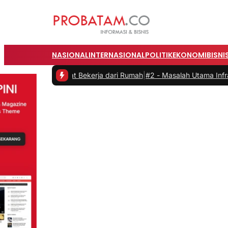
NASIONAL
INTERNASIONAL
POLITIK
EKONOMI
BISNI
 saat Bekerja dari Rumah
|
#2 -
Masalah Utama Infrastruktur Pengisia