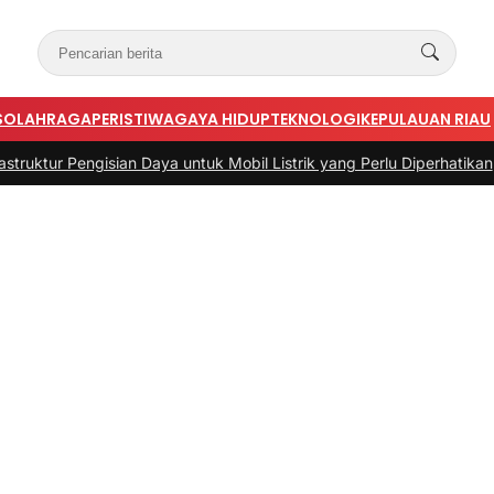
S
OLAHRAGA
PERISTIWA
GAYA HIDUP
TEKNOLOGI
KEPULAUAN RIAU
n Daya untuk Mobil Listrik yang Perlu Diperhatikan
|
#3 -
Panduan Bel