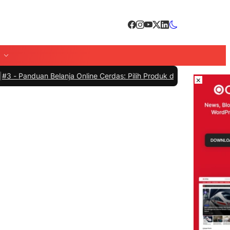
anja Online Cerdas: Pilih Produk dengan Bijak dan Hindari Penipuan
×