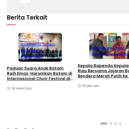
Berita Terkait
Batam
Berita Terbaru
Batam
Berita Terbaru
Berita Utama
Berita Utama
Peristiwa
Internasional
Kepala Bapenda Kepul
Paduan Suara Anak Batam
Riau Bersama Jajaran B
Raih Emas, Harumkan Batam di
Bendera Merah Putih Ke
Internasional Choir Festival di
Pajak Kendaraan Bermot
Thailand
Kantor Samsat
10 jam lalu
14 menit lalu