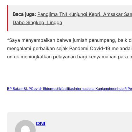
Baca juga:
Panglima TNI Kunjungi Kepri, Amsakar Sa
Dabo Singkep, Lingga
“Saya menyampaikan bahwa jumlah penumpang, baik dom
mengalami perbaikan sejak Pandemi Covid-19 melandai
untuk meningkatkan pelayanan bagi kenyamanan para p
BP Batam
BUP
Covid-19
domestik
fasilitas
Internasional
Kunjungi
menhub Ri
Pe
ONI