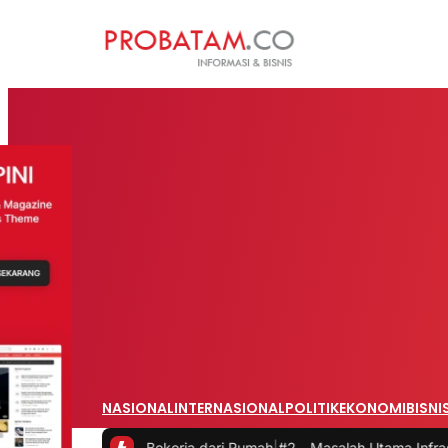
NASIONAL
INTERNASIONAL
POLITIK
EKONOMI
BISNI
at Bekerja dari Rumah
|
#2 -
Masalah Utama Infrastruktur Pengisian Da