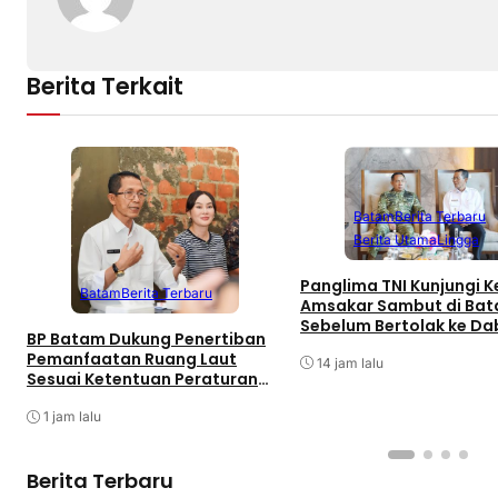
Berita Terkait
Batam
Berita Terbaru
Berita Utama
Lingga
Panglima TNI Kunjungi Ke
Batam
Berita Terbaru
Amsakar Sambut di Ba
Sebelum Bertolak ke Da
BP Batam Dukung Penertiban
Singkep, Lingga
Pemanfaatan Ruang Laut
14 jam lalu
Sesuai Ketentuan Peraturan
Perundang-undangan
1 jam lalu
Berita Terbaru