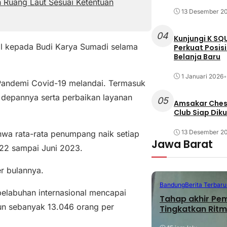
 Ruang Laut Sesuai Ketentuan
13 Desember 2
04
Kunjungi K SQ
al kepada Budi Karya Sumadi selama
Perkuat Posis
Belanja Baru
1 Januari 2026
•
Pandemi Covid-19 melandai. Termasuk
 depannya serta perbaikan layanan
05
Amsakar Chess
Club Siap Dik
13 Desember 2
wa rata-rata penumpang naik setiap
Jawa Barat
22 sampai Juni 2023.
r bulannya.
Bandung
Berita Terbaru
pelabuhan internasional mencapai
Tahap akhir Pe
un sebanyak 13.046 orang per
Tingkatkan Ritm