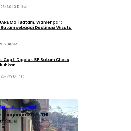
025
•
1.040 Dilihat
UARE Mall Batam, Wamenpar :
i Batam sebagai Destinasi Wisata
916 Dilihat
 Cup II Digelar, BP Batam Chess
ukuhkan
025
•
719 Dilihat
Berita Utama
Nasional
mbangunan RTLH, TNI
e Kerja