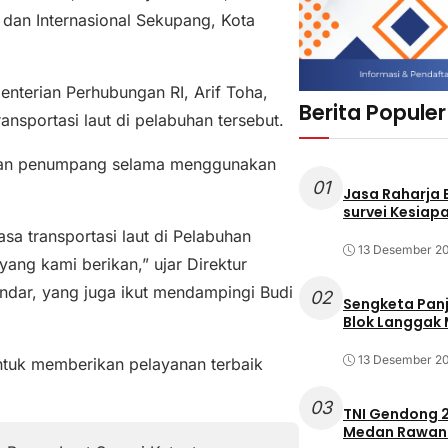
dan Internasional Sekupang, Kota
nterian Perhubungan RI, Arif Toha,
Berita Populer
sportasi laut di pelabuhan tersebut.
anan penumpang selama menggunakan
01
Jasa Raharja
survei Kesiapa
a transportasi laut di Pelabuhan
13 Desember 2
yang kami berikan,” ujar Direktur
dar, yang juga ikut mendampingi Budi
02
Sengketa Pan
Blok Langgak
13 Desember 2
tuk memberikan pelayanan terbaik
03
TNI Gendong 2
Medan Rawan 