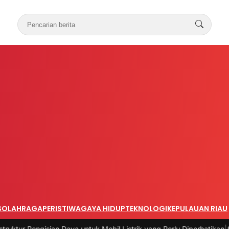
S
OLAHRAGA
PERISTIWA
GAYA HIDUP
TEKNOLOGI
KEPULAUAN RIAU
ya untuk Mobil Listrik yang Perlu Diperhatikan
|
#3 -
Panduan Belanja