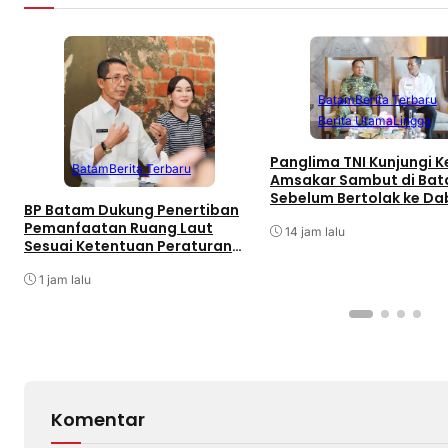
Batam
Berita Terbaru
Berita Utama
Lingga
Panglima TNI Kunjungi Ke
Batam
Berita Terbaru
Amsakar Sambut di Ba
Sebelum Bertolak ke Da
BP Batam Dukung Penertiban
Singkep, Lingga
Pemanfaatan Ruang Laut
14 jam lalu
Sesuai Ketentuan Peraturan
Perundang-undangan
1 jam lalu
Komentar