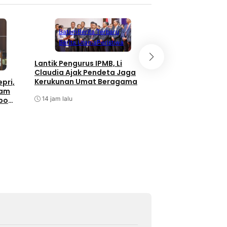
Batam
Berita Terbaru
Berita Utama
Peristiwa
Batam
Berita T
Berita Utama
Lantik Pengurus IPMB, Li
Claudia Ajak Pendeta Jaga
Taklimat Awal Aud
Kerukunan Umat Beragama
pri,
Itwasum Polri Tah
tam
2026 di Polda Kepr
14 jam lalu
bo
15 jam lalu