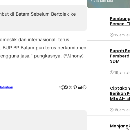
15 jam lalu
mbut di Batam Sebelum Bertolak ke
Pembangu
Persen, T
15 jam lal
estik dan internasional, terus
. BUP BP Batam pun terus berkomitmen
Bupati B
engguna jasa,” pungkasnya. (*/Jhony)
Pemberd
SDM
18 jam lal
Facebook
Twitter
Pinterest
Mail
WhatsApp
labuhan
Ciptakan 
Berikan 
Mts Al-Is
18 jam lal
Menjangk