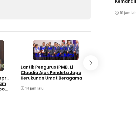
Kemandir
19 jam lal
Batam
Berita Terbaru
Berita Utama
Peristiwa
Batam
Berita T
Berita Utama
Lantik Pengurus IPMB, Li
Claudia Ajak Pendeta Jaga
Taklimat Awal Aud
Kerukunan Umat Beragama
pri,
Itwasum Polri Tah
tam
2026 di Polda Kepr
14 jam lalu
bo
15 jam lalu