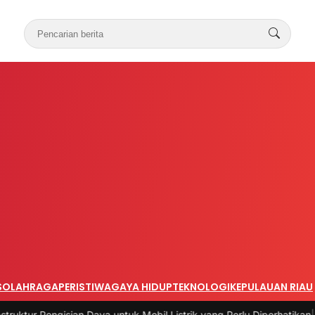
S
OLAHRAGA
PERISTIWA
GAYA HIDUP
TEKNOLOGI
KEPULAUAN RIAU
 Daya untuk Mobil Listrik yang Perlu Diperhatikan
|
#3 -
Panduan Bela