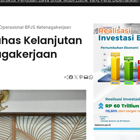
Operasional BPJS Ketenagakerjaan
has Kelanjutan
agakerjaan
Facebook
Twitter
Pinterest
Mail
WhatsApp