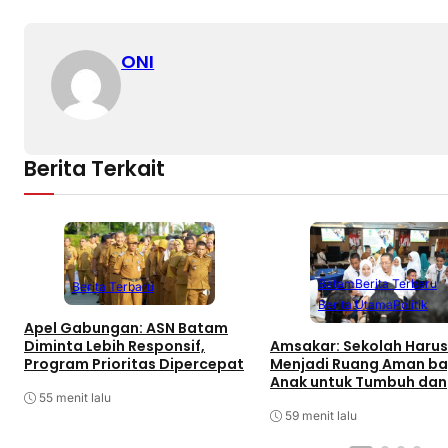
ONI
Berita Terkait
Batam
Berita Terbaru
Berita Terbaru
Berita Utama
Politik
Apel Gabungan: ASN Batam
Amsakar: Sekolah Harus
Diminta Lebih Responsif,
Menjadi Ruang Aman ba
Program Prioritas Dipercepat
Anak untuk Tumbuh dan
Berprestasi
55 menit lalu
59 menit lalu