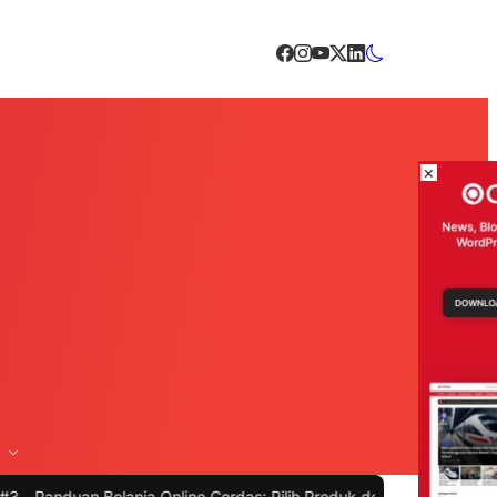
×
nja Online Cerdas: Pilih Produk dengan Bijak dan Hindari Penipuan
|