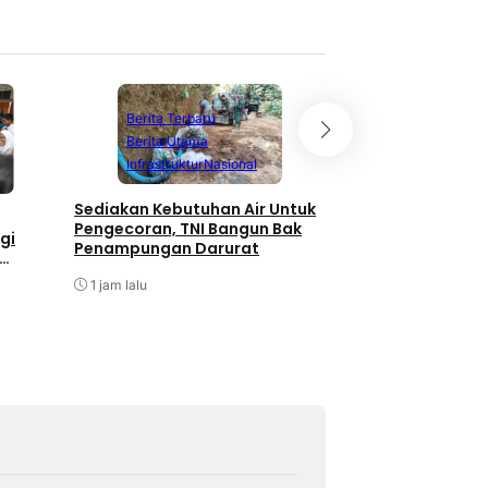
Berita Terbaru
Berita Utama
Batam
Berita T
Infrastruktur
Nasional
Berita Utama
P
Sediakan Kebutuhan Air Untuk
Kabid Humas Pold
Pengecoran, TNI Bangun Bak
Anggota Partisip
gi
Penampungan Darurat
Darah Sempena H
Pos Ke 28
1 jam lalu
1 jam lalu