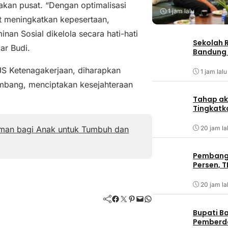
kan pusat. “Dengan optimalisasi
1 jam lalu
t meningkatkan kepesertaan,
nan Sosial dikelola secara hati-hati
Sekolah 
ar Budi.
Bandung 
PJS Ketenagakerjaan, diharapkan
1 jam lalu
embang, menciptakan kesejahteraan
Tahap ak
Tingkatk
20 jam la
man bagi Anak untuk Tumbuh dan
Pembangu
Persen, T
20 jam la
Facebook
Twitter
Pinterest
Mail
WhatsApp
Bupati B
Pemberd