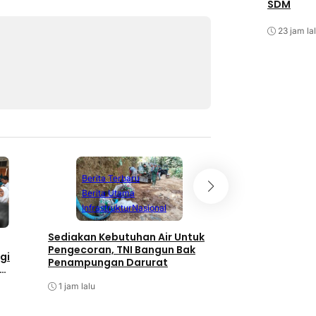
SDM
23 jam la
Berita Terbaru
Berita Utama
Batam
Berita T
Infrastruktur
Nasional
Berita Utama
P
Sediakan Kebutuhan Air Untuk
Kabid Humas Pold
Pengecoran, TNI Bangun Bak
Anggota Partisip
gi
Penampungan Darurat
Darah Sempena H
Pos Ke 28
1 jam lalu
1 jam lalu