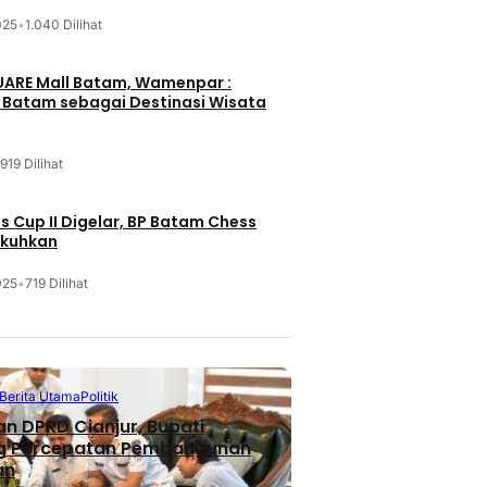
025
•
1.040 Dilihat
UARE Mall Batam, Wamenpar :
i Batam sebagai Destinasi Wisata
919 Dilihat
 Cup II Digelar, BP Batam Chess
ukuhkan
025
•
719 Dilihat
Berita Utama
Politik
n DPRD Cianjur, Bupati
g Percepatan Pembangunan
an