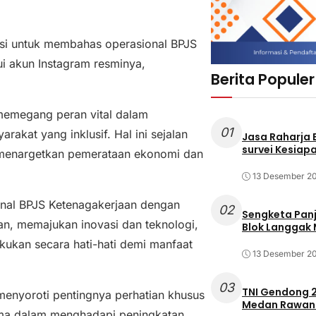
asi untuk membahas operasional BPJS
ui akun Instagram resminya,
Berita Populer
memegang peran vital dalam
01
rakat yang inklusif. Hal ini sejalan
Jasa Raharja
survei Kesiapa
g menargetkan pemerataan ekonomi dan
13 Desember 2
onal BPJS Ketenagakerjaan dengan
02
Sengketa Pan
n, memajukan inovasi dan teknologi,
Blok Langgak
kukan secara hati-hati demi manfaat
13 Desember 2
03
TNI Gendong 2
menyoroti pentingnya perhatian khusus
Medan Rawan 
ama dalam menghadapi peningkatan