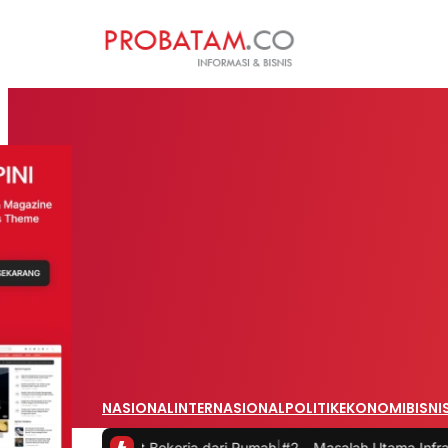
NASIONAL
INTERNASIONAL
POLITIK
EKONOMI
BISNI
saat Bekerja dari Rumah
|
#2 -
Masalah Utama Infrastruktur Pengisian