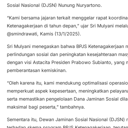
Sosial Nasional (DJSN) Nunung Nuryartono.
“Kami bersama jajaran terkait menggelar rapat koordin
Ketenagakerjaan di tahun depan,” ujar Sri Mulyani melal
@smindrawati, Kamis (13/1/2025).
Sri Mulyani menegaskan bahwa BPJS Ketenagakerjaan 
perlindungan sosial dan peningkatan kesejahteraan masya
dengan visi Astacita Presiden Prabowo Subianto, yan
pemberantasan kemiskinan.
“Oleh karena itu, kami mendukung optimalisasi operasi
memperkuat aspek kepesertaan, meningkatkan pelayana
serta memastikan pengelolaan Dana Jaminan Sosial dila
maksimal bagi peserta,” tambahnya.
Sementara itu, Dewan Jaminan Sosial Nasional (DJSN) 
terhadap skema program BPJS Ketenagakerjaan, terut