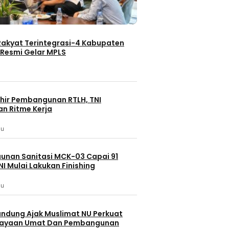
Rakyat Terintegrasi-4 Kabupaten
Resmi Gelar MPLS
hir Pembangunan RTLH, TNI
an Ritme Kerja
lu
nan Sanitasi MCK-03 Capai 91
NI Mulai Lakukan Finishing
lu
andung Ajak Muslimat NU Perkuat
ayaan Umat Dan Pembangunan