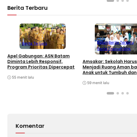
Berita Terbaru
Batam
Berita Terbaru
Berita Terbaru
Berita Utama
Politik
Apel Gabungan: ASN Batam
Amsakar: Sekolah Harus
Diminta Lebih Responsif,
Menjadi Ruang Aman ba
Program Prioritas Dipercepat
Anak untuk Tumbuh dan
Berprestasi
55 menit lalu
59 menit lalu
Komentar