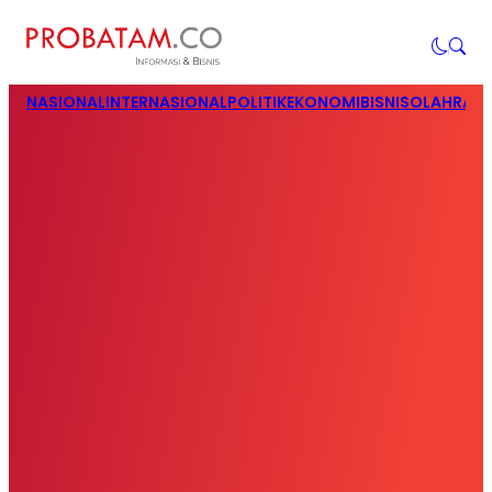
NASIONAL
INTERNASIONAL
POLITIK
EKONOMI
BISNIS
OLAHRAG