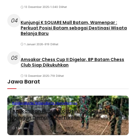
13 Desember 2025
•
1.040 Dilihat
04
Kunjungi K SQUARE Mall Batam, Wamenpar :
Perkuat Posisi Batam sebagai Destinasi Wisata
Belanja Baru
1 Januari 2026
•
919 Dilihat
05
Amsakar Chess Cup II Digelar, BP Batam Chess
Club Siap Dikukuhkan
13 Desember 2025
•
719 Dilihat
Jawa Barat
Bandung
Berita Terbaru
Berita Utama
Peristiwa
Aplikasikan Pupuk Kosasih, Satgas Sektor 8
Bangun Demplot Pertanian
1 jam lalu