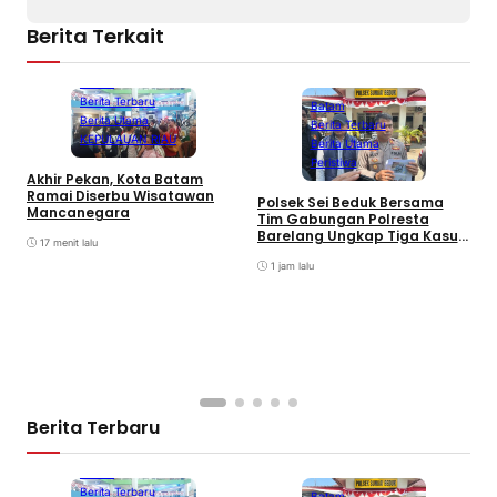
Berita Terkait
Batam
Berita Terbaru
Batam
Berita Utama
Berita Terbaru
KEPULAUAN RIAU
Berita Utama
Peristiwa
Akhir Pekan, Kota Batam
A
Ramai Diserbu Wisatawan
S
Polsek Sei Beduk Bersama
Mancanegara
D
Tim Gabungan Polresta
Barelang Ungkap Tiga Kasus
17 menit lalu
Curanmor
1 jam lalu
Berita Terbaru
Batam
Berita Terbaru
Batam