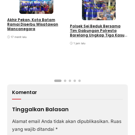
Berita Utama
Berita Terbaru
KEPULAUAN RIAU
Berita Utama
Peristiwa
Akhir Pekan, Kota Batam
A
Ramai Diserbu Wisatawan
S
Polsek Sei Beduk Bersama
Mancanegara
D
Tim Gabungan Polresta
Barelang Ungkap Tiga Kasus
17 menit lalu
Curanmor
1 jam lalu
Komentar
Tinggalkan Balasan
Alamat email Anda tidak akan dipublikasikan.
Ruas
yang wajib ditandai
*