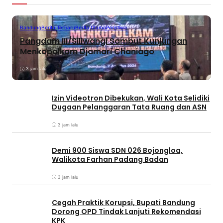
Bandung
Berita Terbaru
Berita Utama
Peristiwa
Pangdam III/Siliwangi Sambut Kunjungan
Menkopolkam Djamari Chaniago
3 jam lalu
Izin Videotron Dibekukan, Wali Kota Selidiki
Dugaan Pelanggaran Tata Ruang dan ASN
3 jam lalu
Demi 900 Siswa SDN 026 Bojongloa,
Walikota Farhan Padang Badan
3 jam lalu
Cegah Praktik Korupsi, Bupati Bandung
Dorong OPD Tindak Lanjuti Rekomendasi
KPK