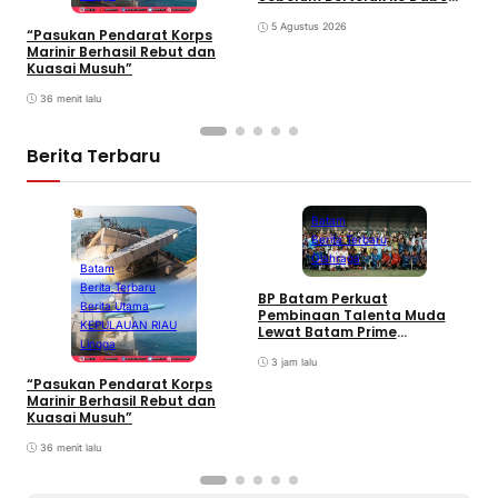
Singkep, Lingga
5 Agustus 2026
“Pasukan Pendarat Korps
Marinir Berhasil Rebut dan
Kuasai Musuh”
36 menit lalu
Berita Terbaru
Batam
Berita Terbaru
Olahraga
Batam
Berita Terbaru
BP Batam Perkuat
P
Berita Utama
Pembinaan Talenta Muda
S
KEPULAUAN RIAU
Lewat Batam Prime
M
Lingga
International Grassroot
C
Football sebagai Festival
3 jam lalu
2026
“Pasukan Pendarat Korps
Marinir Berhasil Rebut dan
Kuasai Musuh”
36 menit lalu