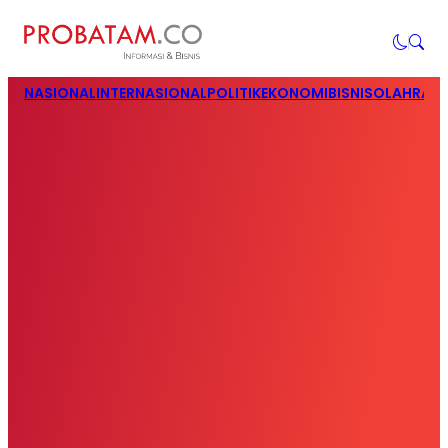
NASIONAL
INTERNASIONAL
POLITIK
EKONOMI
BISNIS
OLAHRAG