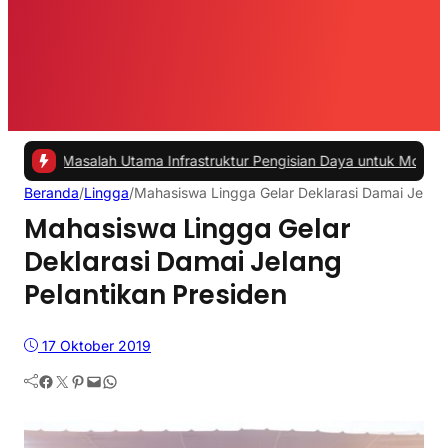
alah Utama Infrastruktur Pengisian Daya untuk Mobil Listrik yang Pe
Beranda
/
Lingga
/
Mahasiswa Lingga Gelar Deklarasi Damai Jelang
Mahasiswa Lingga Gelar
Deklarasi Damai Jelang
Pelantikan Presiden
17 Oktober 2019
Facebook
Twitter
Pinterest
Mail
WhatsApp