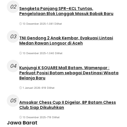
02
Sengketa Panjang SPR–KCL Tuntas,
Pengelolaan Blok Langgak Masuk Babak Baru
13 Desember 2025
•
1.081 Dilihat
03
TNI Gendong 2 Anak Kembar, Evakuasi Lintasi
Medan Rawan Longsor di Aceh
13 Desember 2025
•
1.040 Dilihat
04
Kunjungi K SQUARE Mall Batam, Wamenpar :
Perkuat Posisi Batam sebagai Destinasi Wisata
Belanja Baru
1 Januari 2026
•
919 Dilihat
05
Amsakar Chess Cup II Digelar, BP Batam Chess
Club Siap Dikukuhkan
13 Desember 2025
•
719 Dilihat
Jawa Barat