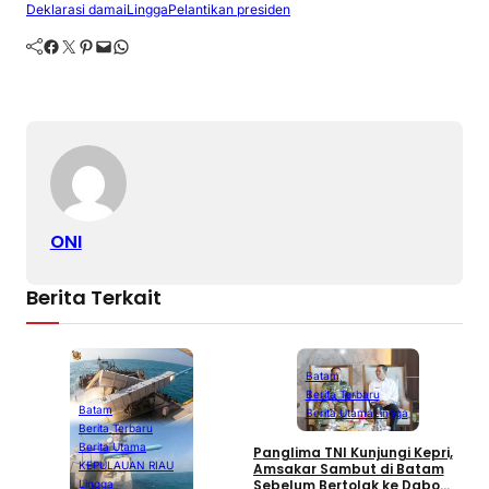
Deklarasi damai
Lingga
Pelantikan presiden
Facebook
Twitter
Pinterest
Mail
WhatsApp
ONI
Berita Terkait
Batam
Berita Terbaru
Batam
Berita Utama
Lingga
Berita Terbaru
𝐒
Berita Utama
Panglima TNI Kunjungi Kepri,
𝐊
KEPULAUAN RIAU
Amsakar Sambut di Batam
𝐊
Sebelum Bertolak ke Dabo
Lingga