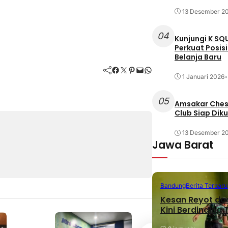
13 Desember 2
04
Kunjungi K SQ
Perkuat Posis
Belanja Baru
Facebook
Twitter
Pinterest
Mail
WhatsApp
1 Januari 2026
•
05
Amsakar Chess
Club Siap Dik
13 Desember 2
Jawa Barat
Bandung
Berita Terbaru
Kesan Reyot da
Kini Berdinding