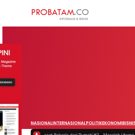
NASIONAL
INTERNASIONAL
POLITIK
EKONOMI
BISNI
vitas saat Bekerja dari Rumah
|
#2 -
Masalah Utama Infrastruktur Pen