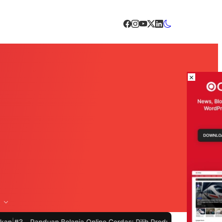
×
n Belanja Online Cerdas: Pilih Produk dengan Bijak dan Hindari Pen