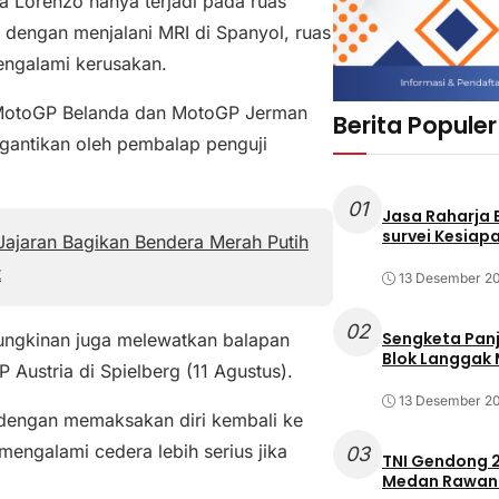
a Lorenzo hanya terjadi pada ruas
t dengan menjalani MRI di Spanyol, ruas
mengalami kerusakan.
MotoGP Belanda dan MotoGP Jerman
Berita Populer
igantikan oleh pembalap penguji
01
Jasa Raharja
survei Kesiapa
ajaran Bagikan Bendera Merah Putih
t
13 Desember 2
02
Sengketa Pan
ngkinan juga melewatkan balapan
Blok Langgak
Austria di Spielberg (11 Agustus).
13 Desember 2
dengan memaksakan diri kembali ke
mengalami cedera lebih serius jika
03
TNI Gendong 2
Medan Rawan 