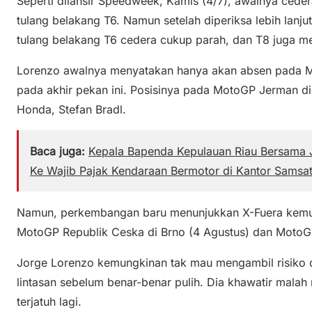
Seperti dilansir Speedweek, Kamis (4/7), awalnya ceder
tulang belakang T6. Namun setelah diperiksa lebih lanju
tulang belakang T6 cedera cukup parah, dan T8 juga 
Lorenzo awalnya menyatakan hanya akan absen pada 
pada akhir pekan ini. Posisinya pada MotoGP Jerman d
Honda, Stefan Bradl.
Baca juga:
Kepala Bapenda Kepulauan Riau Bersama J
Ke Wajib Pajak Kendaraan Bermotor di Kantor Samsa
Namun, perkembangan baru menunjukkan X-Fuera kemu
MotoGP Republik Ceska di Brno (4 Agustus) dan MotoGP 
Jorge Lorenzo kemungkinan tak mau mengambil risiko 
lintasan sebelum benar-benar pulih. Dia khawatir malah 
terjatuh lagi.