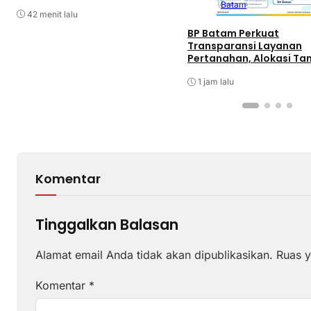
Pajak Kendaraan Bermotor di
Batam
Kantor Samsat
42 menit lalu
BP Batam Perkuat
Transparansi Layanan
Pertanahan, Alokasi Ta
Reguler Segera Hadir Me
LMS
1 jam lalu
Komentar
Tinggalkan Balasan
Alamat email Anda tidak akan dipublikasikan.
Ruas y
Komentar
*