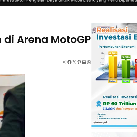
 di Arena MotoGP
Facebook
Twitter
Pinterest
Mail
WhatsApp