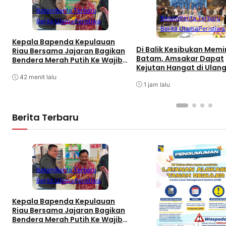
Batam
Berita Terbaru
Batam
Berita Terbaru
Berita Utama
Peristiwa
Berita Utama
Peristiwa
Kepala Bapenda Kepulauan
Di Balik Kesibukan Mem
Riau Bersama Jajaran Bagikan
Batam, Amsakar Dapat
Bendera Merah Putih Ke Wajib
Kejutan Hangat di Ulan
Pajak Kendaraan Bermotor di
ke-58
Kantor Samsat
42 menit lalu
1 jam lalu
Berita Terbaru
Batam
Berita Terbaru
Berita Utama
Peristiwa
Kepala Bapenda Kepulauan
Riau Bersama Jajaran Bagikan
Bendera Merah Putih Ke Wajib