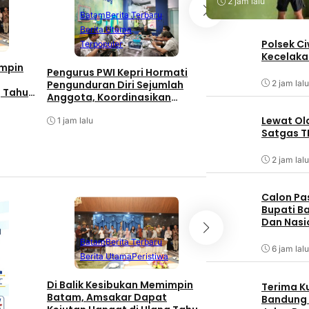
2 jam lalu
Batam
Berita Terbaru
Berita Utama
Batam
Berita T
Polsek C
Terpopuler
Berita Utama
Kecelaka
impin
Pengurus PWI Kepri Hormati
Sihumas dan Sitik
2 jam lalu
Pengunduran Diri Sejumlah
Barelang Bersiner
g Tahun
Anggota, Koordinasikan
Bendera Merah Put
Administrasi dengan PWI Pusat
Pengguna Sepeda
Lewat Ol
1 jam lalu
Sambut HUT RI Ke
2 jam lalu
Satgas T
2 jam lalu
Calon Pa
Bupati Ba
Dan Nasi
Batam
Berita T
Batam
Berita Terbaru
Berita Utama
6 jam lalu
Berita Utama
Peristiwa
Terpopuler
Di Balik Kesibukan Memimpin
Terima K
Pengurus PWI Kepr
Batam, Amsakar Dapat
Bandung
Pengunduran Diri