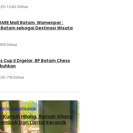
025
•
1.040 Dilihat
UARE Mall Batam, Wamenpar :
i Batam sebagai Destinasi Wisata
919 Dilihat
 Cup II Digelar, BP Batam Chess
ukuhkan
025
•
719 Dilihat
Berita Utama
Nasional
n Kumuh Hilang, Rumah Gilang
 Tembok Dan Lantai Keramik
Batam
Berita Terbaru
Berita Utama