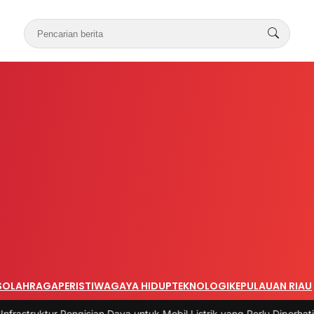
S
OLAHRAGA
PERISTIWA
GAYA HIDUP
TEKNOLOGI
KEPULAUAN RIAU
gisian Daya untuk Mobil Listrik yang Perlu Diperhatikan
|
#3 -
Pandua