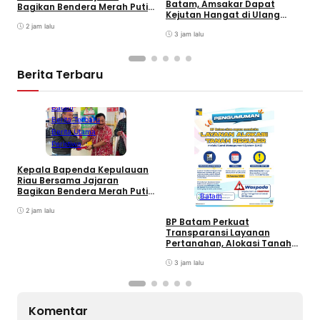
Batam, Amsakar Dapat
Bagikan Bendera Merah Putih
P
Kejutan Hangat di Ulang
Ke Wajib Pajak Kendaraan
A
Tahun ke-58
Bermotor di Kantor Samsat
2 jam lalu
A
3 jam lalu
P
Berita Terbaru
Batam
Berita Terbaru
Berita Utama
Peristiwa
Kepala Bapenda Kepulauan
D
Riau Bersama Jajaran
B
Bagikan Bendera Merah Putih
Batam
K
Ke Wajib Pajak Kendaraan
T
Bermotor di Kantor Samsat
2 jam lalu
BP Batam Perkuat
Transparansi Layanan
Pertanahan, Alokasi Tanah
Reguler Segera Hadir Melalui
LMS
3 jam lalu
Komentar