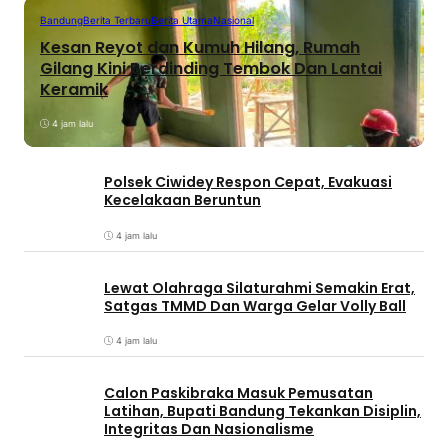
Bandung
Berita Terbaru
Berita Utama
Nasional
Kesan Reyot dan Kumuh Hilang, Rumah
Gilang Kini Berdinding Tembok Dan Lantai
Keramik
4 jam lalu
Polsek Ciwidey Respon Cepat, Evakuasi
Kecelakaan Beruntun
4 jam lalu
Lewat Olahraga Silaturahmi Semakin Erat,
Satgas TMMD Dan Warga Gelar Volly Ball
4 jam lalu
Calon Paskibraka Masuk Pemusatan
Latihan, Bupati Bandung Tekankan Disiplin,
Integritas Dan Nasionalisme