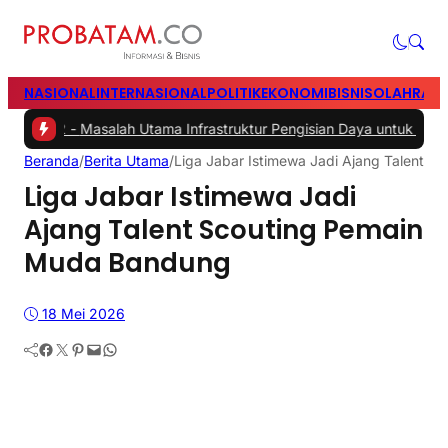
NASIONAL
INTERNASIONAL
POLITIK
EKONOMI
BISNIS
OLAHRAG
 -
Masalah Utama Infrastruktur Pengisian Daya untuk Mobil Listrik ya
Beranda
/
Berita Utama
/
Liga Jabar Istimewa Jadi Ajang Talent 
Liga Jabar Istimewa Jadi
Ajang Talent Scouting Pemain
Muda Bandung
18 Mei 2026
Facebook
Twitter
Pinterest
Mail
WhatsApp