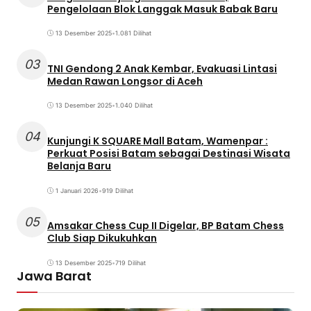
Pengelolaan Blok Langgak Masuk Babak Baru
13 Desember 2025
•
1.081 Dilihat
03
TNI Gendong 2 Anak Kembar, Evakuasi Lintasi
Medan Rawan Longsor di Aceh
13 Desember 2025
•
1.040 Dilihat
04
Kunjungi K SQUARE Mall Batam, Wamenpar :
Perkuat Posisi Batam sebagai Destinasi Wisata
Belanja Baru
1 Januari 2026
•
919 Dilihat
05
Amsakar Chess Cup II Digelar, BP Batam Chess
Club Siap Dikukuhkan
13 Desember 2025
•
719 Dilihat
Jawa Barat