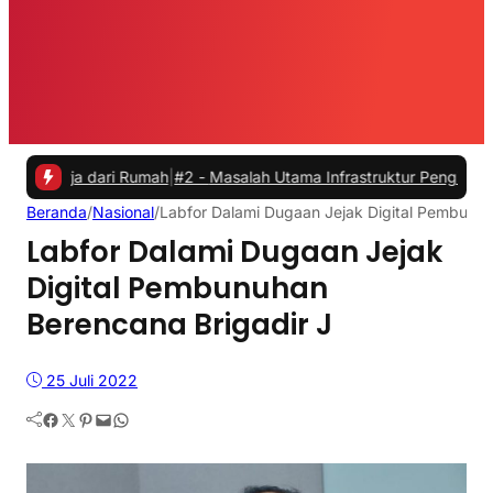
a dari Rumah
|
#2 -
Masalah Utama Infrastruktur Pengisian Daya untuk 
Beranda
/
Nasional
/
Labfor Dalami Dugaan Jejak Digital Pembunuh
Labfor Dalami Dugaan Jejak
Digital Pembunuhan
Berencana Brigadir J
25 Juli 2022
Facebook
Twitter
Pinterest
Mail
WhatsApp