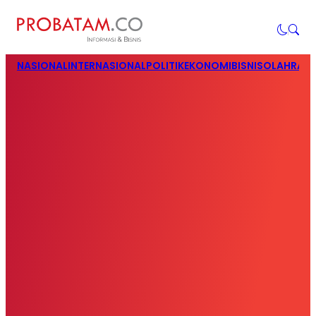
NASIONAL
INTERNASIONAL
POLITIK
EKONOMI
BISNIS
OLAHRAG