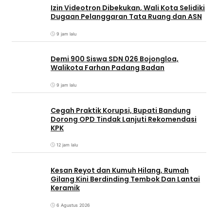
Izin Videotron Dibekukan, Wali Kota Selidiki
Dugaan Pelanggaran Tata Ruang dan ASN
9 jam lalu
Demi 900 Siswa SDN 026 Bojongloa,
Walikota Farhan Padang Badan
9 jam lalu
Cegah Praktik Korupsi, Bupati Bandung
Dorong OPD Tindak Lanjuti Rekomendasi
KPK
12 jam lalu
Kesan Reyot dan Kumuh Hilang, Rumah
Gilang Kini Berdinding Tembok Dan Lantai
Keramik
6 Agustus 2026