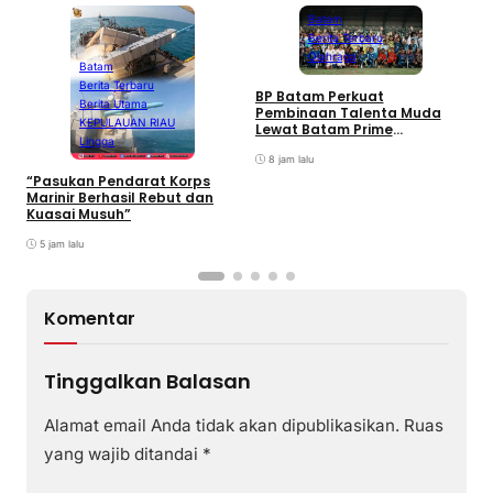
Batam
Berita Terbaru
Olahraga
Batam
Berita Terbaru
BP Batam Perkuat
P
Berita Utama
Pembinaan Talenta Muda
S
KEPULAUAN RIAU
Lewat Batam Prime
M
Lingga
International Grassroot
C
Football sebagai Festival
8 jam lalu
2026
“Pasukan Pendarat Korps
Marinir Berhasil Rebut dan
Kuasai Musuh”
5 jam lalu
Komentar
Tinggalkan Balasan
Alamat email Anda tidak akan dipublikasikan.
Ruas
yang wajib ditandai
*