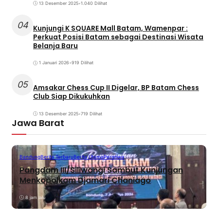
13 Desember 2025
•
1.040 Dilihat
04
Kunjungi K SQUARE Mall Batam, Wamenpar :
Perkuat Posisi Batam sebagai Destinasi Wisata
Belanja Baru
1 Januari 2026
•
919 Dilihat
05
Amsakar Chess Cup II Digelar, BP Batam Chess
Club Siap Dikukuhkan
13 Desember 2025
•
719 Dilihat
Jawa Barat
Bandung
Berita Terbaru
Berita Utama
Peristiwa
Pangdam III/Siliwangi Sambut Kunjungan
Menkopolkam Djamari Chaniago
8 jam lalu