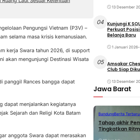
 Ruang Laut Sesuai Ketentuan
13 Desember 2
04
Kunjungi K SQ
ngelolaan Pengungsi Vietnam (P3V) –
Perkuat Posis
Belanja Baru
nam selama masa krisis kemanusiaan.
1 Januari 2026
•
m kerja Swara tahun 2026, di support
ni akan mengunjungi Destinasi Wisata
05
Amsakar Chess
Club Siap Dik
i panggil Rances bangga dapat
13 Desember 2
Jawa Barat
g dapat menjalankan kegiatanya
jejak Sejarah dan Religi Kota Batam
Bandung
Berita Terbaru
Tahap akhir Pe
Tingkatkan Ritm
agar anggota Swara dapat merasakan