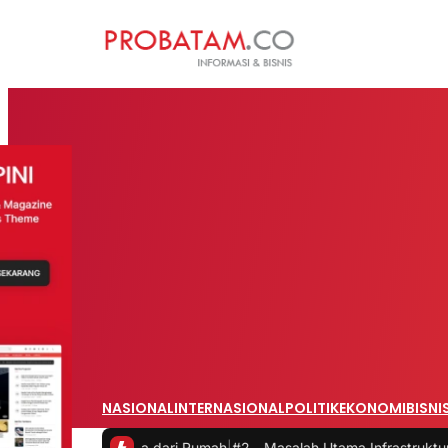
NASIONAL
INTERNASIONAL
POLITIK
EKONOMI
BISNI
erja dari Rumah
|
#2 -
Masalah Utama Infrastruktur Pengisian Daya unt