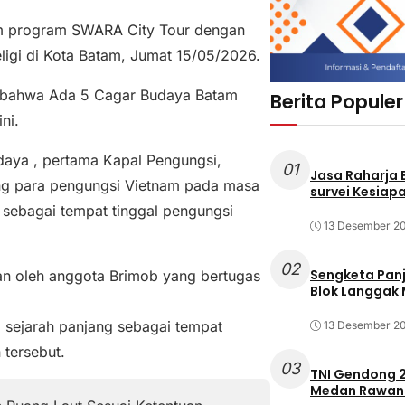
m program SWARA City Tour dengan
Religi di Kota Batam, Jumat 15/05/2026.
at bahwa Ada 5 Cagar Budaya Batam
Berita Populer
ni.
daya , pertama Kapal Pengungsi,
01
Jasa Raharja
ang para pengungsi Vietnam pada masa
survei Kesiapa
 sebagai tempat tinggal pengungsi
13 Desember 2
02
Sengketa Pan
an oleh anggota Brimob yang bertugas
Blok Langgak
 sejarah panjang sebagai tempat
13 Desember 2
 tersebut.
03
TNI Gendong 2
Medan Rawan 