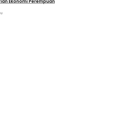
ian Ekonomi Perempuan
lu