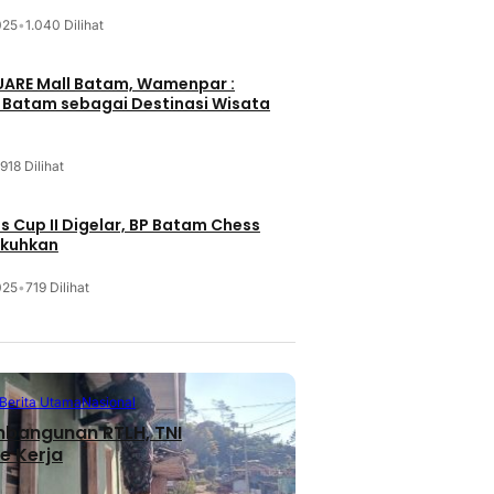
025
•
1.040 Dilihat
UARE Mall Batam, Wamenpar :
i Batam sebagai Destinasi Wisata
918 Dilihat
 Cup II Digelar, BP Batam Chess
ukuhkan
025
•
719 Dilihat
Berita Utama
Nasional
mbangunan RTLH, TNI
e Kerja