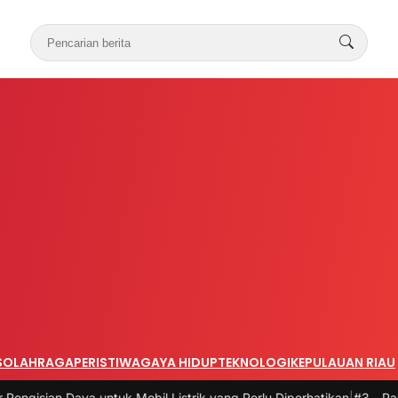
S
OLAHRAGA
PERISTIWA
GAYA HIDUP
TEKNOLOGI
KEPULAUAN RIAU
uk Mobil Listrik yang Perlu Diperhatikan
|
#3 -
Panduan Belanja Onlin