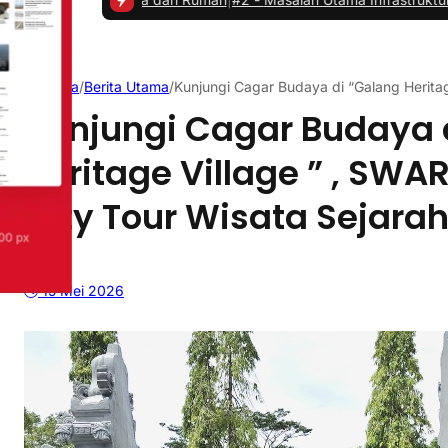
Beranda
/
Berita Utama
/
Kunjungi Cagar Budaya di “Galang Heritag
Kunjungi Cagar Budaya 
Heritage Village ” , SW
City Tour Wisata Sejarah
15 Mei 2026