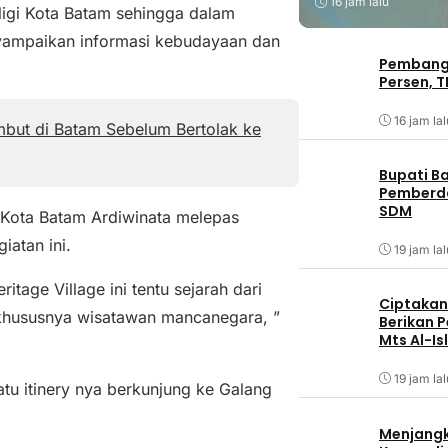
16 jam lalu
ligi Kota Batam sehingga dalam
yampaikan informasi kebudayaan dan
Pembangu
Persen, T
16 jam lal
mbut di Batam Sebelum Bertolak ke
Bupati B
Pemberd
SDM
 Kota Batam Ardiwinata melepas
iatan ini.
19 jam lal
age Village ini tentu sejarah dari
Ciptakan 
n khususnya wisatawan mancanegara, ”
Berikan 
Mts Al-Is
19 jam lal
atu itinery nya berkunjung ke Galang
Menjangk