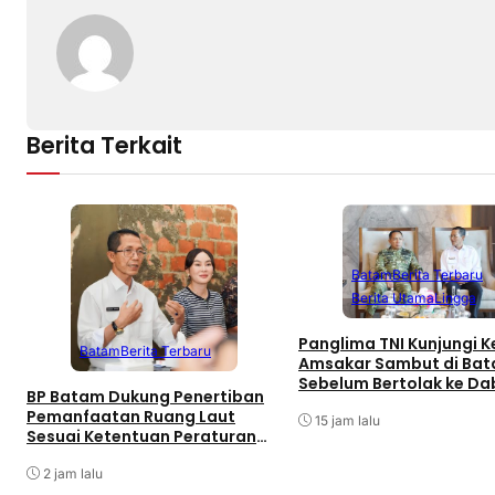
Berita Terkait
Batam
Berita Terbaru
Berita Utama
Lingga
Panglima TNI Kunjungi Ke
Batam
Berita Terbaru
Amsakar Sambut di Ba
Sebelum Bertolak ke Da
BP Batam Dukung Penertiban
Singkep, Lingga
Pemanfaatan Ruang Laut
15 jam lalu
Sesuai Ketentuan Peraturan
Perundang-undangan
2 jam lalu