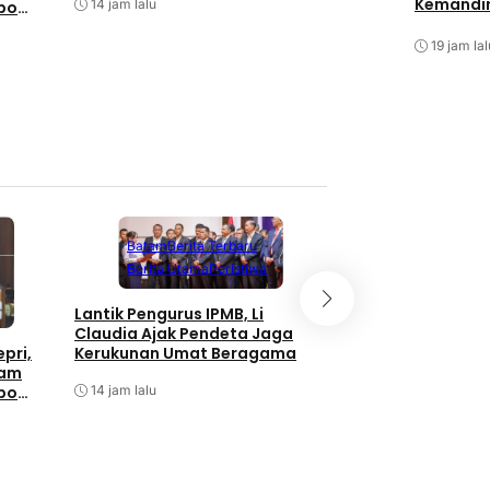
Kemandir
2026 di Polda Kepr
14 jam lalu
bo
15 jam lalu
19 jam lal
Batam
Berita Terbaru
Berita Utama
Peristiwa
Batam
Berita T
Berita Utama
Lantik Pengurus IPMB, Li
Claudia Ajak Pendeta Jaga
Taklimat Awal Aud
Kerukunan Umat Beragama
pri,
Itwasum Polri Tah
tam
2026 di Polda Kepr
14 jam lalu
bo
15 jam lalu