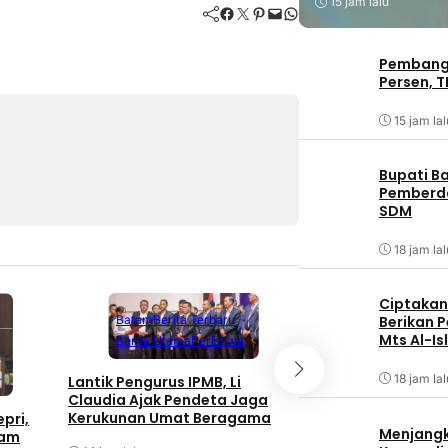
15 jam lalu
Facebook
Twitter
Pinterest
Mail
WhatsApp
Pembangu
Persen, T
15 jam lal
Bupati B
Pemberd
SDM
18 jam lal
Ciptakan 
Batam
Berita Terbaru
Berikan 
Mts Al-Is
Berita Utama
Peristiwa
Batam
Berita T
Berita Utama
18 jam lal
Lantik Pengurus IPMB, Li
Claudia Ajak Pendeta Jaga
Taklimat Awal Aud
Kerukunan Umat Beragama
pri,
Menjangk
Itwasum Polri Tah
tam