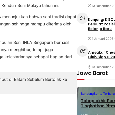
enduri Seni Melayu tahun ini.
13 Desember 2
 menunjukkan bahwa seni tradisi dapat
04
Kunjungi K SQ
ungan sehingga mampu diterima oleh
Perkuat Posis
Belanja Baru
1 Januari 2026
•
pulan Seni INLA Singapura berhasil
nya menghibur, tetapi juga
05
Amsakar Chess
a kelestariannya sebagai bagian dari
Club Siap Dik
13 Desember 2
Jawa Barat
mbut di Batam Sebelum Bertolak ke
Bandung
Berita Terbaru
Tahap akhir Pe
Tingkatkan Ritm