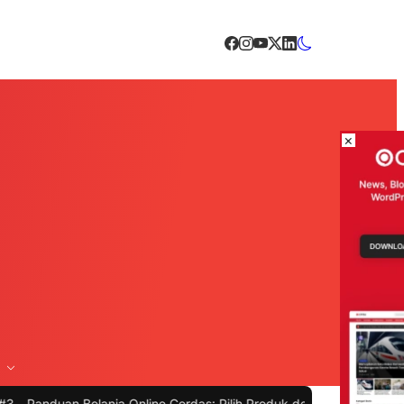
×
anja Online Cerdas: Pilih Produk dengan Bijak dan Hindari Penipuan