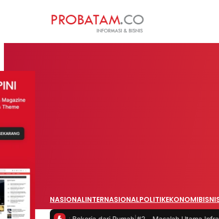
NASIONAL
INTERNASIONAL
POLITIK
EKONOMI
BISNI
 saat Bekerja dari Rumah
|
#2 -
Masalah Utama Infrastruktur Pengisia