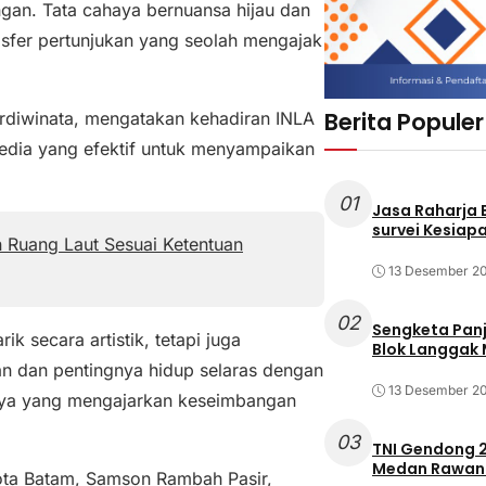
ngan. Tata cahaya bernuansa hijau dan
sfer pertunjukan yang seolah mengajak
Berita Populer
rdiwinata, mengatakan kehadiran INLA
edia yang efektif untuk menyampaikan
01
Jasa Raharja
survei Kesiapa
 Ruang Laut Sesuai Ketentuan
13 Desember 2
02
Sengketa Pan
 secara artistik, tetapi juga
Blok Langgak
n dan pentingnya hidup selaras dengan
13 Desember 2
udaya yang mengajarkan keseimbangan
03
TNI Gendong 2
Medan Rawan 
ota Batam, Samson Rambah Pasir,