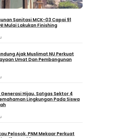
nan Sanitasi MCK-03 Capai 91
NI Mulai Lakukan Finishing
u
andung Ajak Muslimat NU Perkuat
ayaan Umat Dan Pembangunan
u
Generasi Hijau, Satgas Sektor 4
Pemahaman Lingkungan Pada Siswa
lah
Batam
Batam
Berita Terbaru
erbaru
Berita
Berita Utama
Politik
u
Gaya H
Pelantikan Sejumlah Pejabat
it Kinerja
Lomba Masa
au Pelosok, PNM Mekaar Perkuat
Pemko Batam, Amsakar
ap II Tahun
Batam 2026