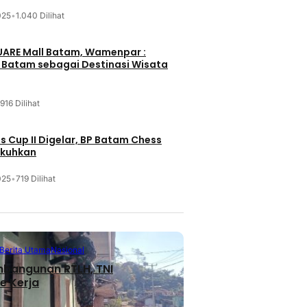
025
•
1.040 Dilihat
UARE Mall Batam, Wamenpar :
i Batam sebagai Destinasi Wisata
916 Dilihat
 Cup II Digelar, BP Batam Chess
ukuhkan
025
•
719 Dilihat
Berita Utama
Nasional
mbangunan RTLH, TNI
e Kerja