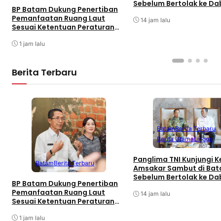
Sebelum Bertolak ke Da
BP Batam Dukung Penertiban
Singkep, Lingga
Pemanfaatan Ruang Laut
14 jam lalu
Sesuai Ketentuan Peraturan
Perundang-undangan
1 jam lalu
Berita Terbaru
Batam
Berita Terbaru
Berita Utama
Lingga
Panglima TNI Kunjungi Ke
Batam
Berita Terbaru
Amsakar Sambut di Ba
Sebelum Bertolak ke Da
BP Batam Dukung Penertiban
Singkep, Lingga
Pemanfaatan Ruang Laut
14 jam lalu
Sesuai Ketentuan Peraturan
Perundang-undangan
1 jam lalu