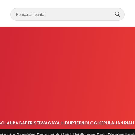
S
OLAHRAGA
PERISTIWA
GAYA HIDUP
TEKNOLOGI
KEPULAUAN RIAU
n Daya untuk Mobil Listrik yang Perlu Diperhatikan
|
#3 -
Panduan Bel