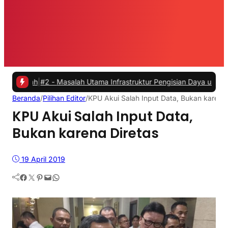
h
|
#2 -
Masalah Utama Infrastruktur Pengisian Daya untuk Mobil Listr
Beranda
/
Pilihan Editor
/
KPU Akui Salah Input Data, Bukan karena 
KPU Akui Salah Input Data,
Bukan karena Diretas
19 April 2019
Facebook
Twitter
Pinterest
Mail
WhatsApp