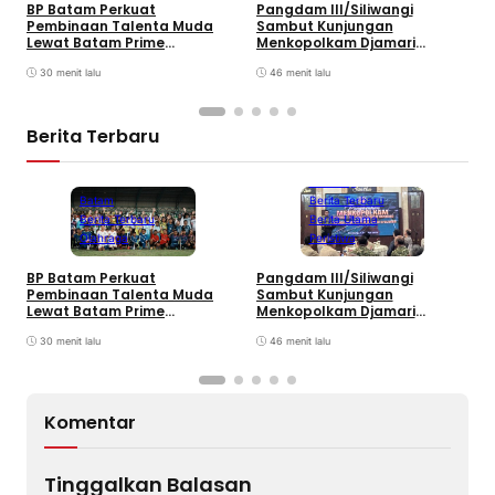
B
BP Batam Perkuat
Pangdam III/Siliwangi
P
Pembinaan Talenta Muda
Sambut Kunjungan
K
Lewat Batam Prime
Menkopolkam Djamari
W
International Grassroot
Chaniago
Football sebagai Festival
30 menit lalu
46 menit lalu
2026
Berita Terbaru
Bandung
Batam
Berita Terbaru
Berita Terbaru
Berita Utama
Olahraga
Peristiwa
B
BP Batam Perkuat
Pangdam III/Siliwangi
P
Pembinaan Talenta Muda
Sambut Kunjungan
K
Lewat Batam Prime
Menkopolkam Djamari
W
International Grassroot
Chaniago
Football sebagai Festival
30 menit lalu
46 menit lalu
2026
Komentar
Tinggalkan Balasan