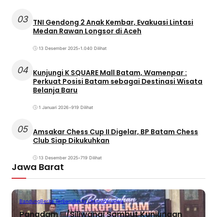
03
TNI Gendong 2 Anak Kembar, Evakuasi Lintasi
Medan Rawan Longsor di Aceh
13 Desember 2025
•
1.040 Dilihat
04
Kunjungi K SQUARE Mall Batam, Wamenpar :
Perkuat Posisi Batam sebagai Destinasi Wisata
Belanja Baru
1 Januari 2026
•
919 Dilihat
05
Amsakar Chess Cup II Digelar, BP Batam Chess
Club Siap Dikukuhkan
13 Desember 2025
•
719 Dilihat
Jawa Barat
Bandung
Berita Terbaru
Berita Utama
Peristiwa
Pangdam III/Siliwangi Sambut Kunjungan