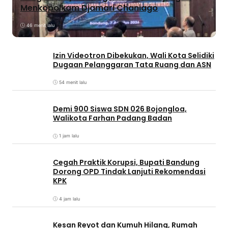
Menkopolkam Djamari Chaniago
46 menit lalu
Izin Videotron Dibekukan, Wali Kota Selidiki
Dugaan Pelanggaran Tata Ruang dan ASN
54 menit lalu
Demi 900 Siswa SDN 026 Bojongloa,
Walikota Farhan Padang Badan
1 jam lalu
Cegah Praktik Korupsi, Bupati Bandung
Dorong OPD Tindak Lanjuti Rekomendasi
KPK
4 jam lalu
Kesan Reyot dan Kumuh Hilang, Rumah