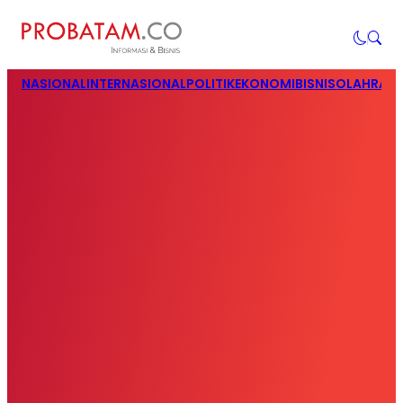
NASIONAL
INTERNASIONAL
POLITIK
EKONOMI
BISNIS
OLAHRAG