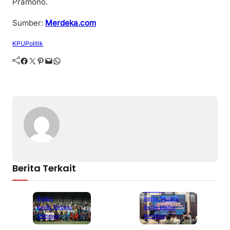
Pramono.
Sumber:
Merdeka.com
KPU
Politik
Facebook
Twitter
Pinterest
Mail
WhatsApp
Berita Terkait
Bandung
Batam
Berita Terbaru
Berita Terbaru
Berita Utama
Olahraga
Peristiwa