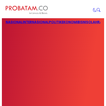
NASIONAL
INTERNASIONAL
POLITIK
EKONOMI
BISNIS
OLAHRAG