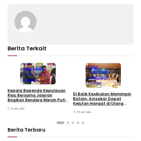
Berita Terkait
Batam
Batam
Berita Terbaru
Berita Terbaru
Berita Utama
Berita Utama
Peristiwa
Peristiwa
Kepala Bapenda Kepulauan
Di Balik Kesibukan Memimpin
Riau Bersama Jajaran
P
Batam, Amsakar Dapat
Bagikan Bendera Merah Putih
R
Kejutan Hangat di Ulang
Ke Wajib Pajak Kendaraan
D
Tahun ke-58
Bermotor di Kantor Samsat
9 jam lalu
10 jam lalu
Berita Terbaru