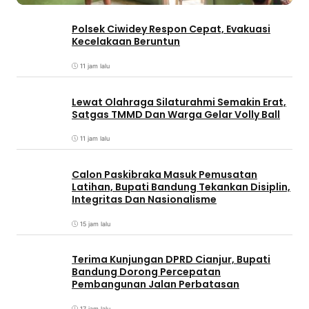
Polsek Ciwidey Respon Cepat, Evakuasi
Kecelakaan Beruntun
11 jam lalu
Lewat Olahraga Silaturahmi Semakin Erat,
Satgas TMMD Dan Warga Gelar Volly Ball
11 jam lalu
Calon Paskibraka Masuk Pemusatan
Latihan, Bupati Bandung Tekankan Disiplin,
Integritas Dan Nasionalisme
15 jam lalu
Terima Kunjungan DPRD Cianjur, Bupati
Bandung Dorong Percepatan
Pembangunan Jalan Perbatasan
17 jam lalu