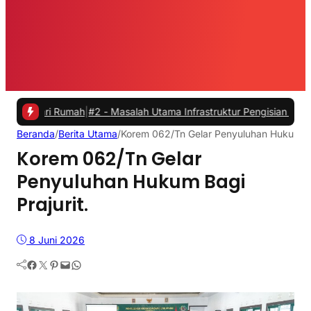
i Rumah
|
#2 -
Masalah Utama Infrastruktur Pengisian Daya untuk Mobil
Beranda
/
Berita Utama
/
Korem 062/Tn Gelar Penyuluhan Hukum Bag
Korem 062/Tn Gelar
Penyuluhan Hukum Bagi
Prajurit.
8 Juni 2026
Facebook
Twitter
Pinterest
Mail
WhatsApp