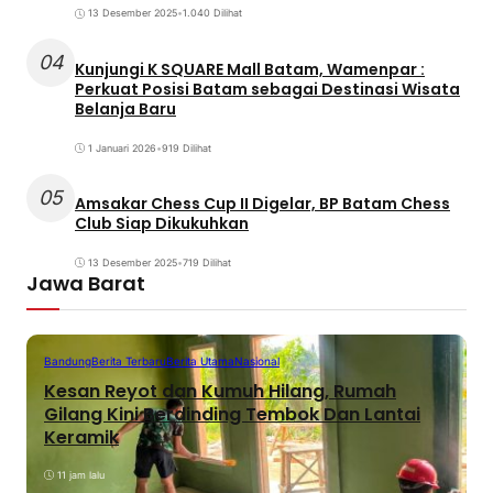
13 Desember 2025
•
1.040 Dilihat
04
Kunjungi K SQUARE Mall Batam, Wamenpar :
Perkuat Posisi Batam sebagai Destinasi Wisata
Belanja Baru
1 Januari 2026
•
919 Dilihat
05
Amsakar Chess Cup II Digelar, BP Batam Chess
Club Siap Dikukuhkan
13 Desember 2025
•
719 Dilihat
Jawa Barat
Bandung
Berita Terbaru
Berita Utama
Nasional
Kesan Reyot dan Kumuh Hilang, Rumah
Gilang Kini Berdinding Tembok Dan Lantai
Keramik
11 jam lalu