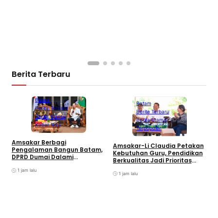
Berita Terbaru
Batam
Batam
Berita Terbaru
Berita Terbaru
Berita Utama
Berita Utama
Kabar Riau
Terpopuler
C
Amsakar Berbagi
Amsakar-Li Claudia Petakan
S
Pengalaman Bangun Batam,
Kebutuhan Guru, Pendidikan
K
DPRD Dumai Dalami
Berkualitas Jadi Prioritas
Pendidikan hingga Investasi
Batam
1 jam lalu
1 jam lalu