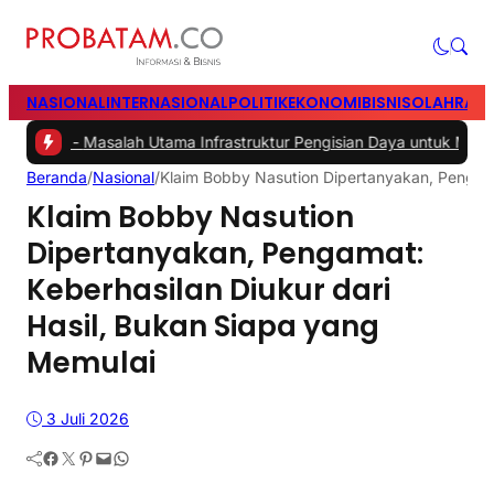
NASIONAL
INTERNASIONAL
POLITIK
EKONOMI
BISNIS
OLAHRAG
alah Utama Infrastruktur Pengisian Daya untuk Mobil Listrik yang P
Beranda
/
Nasional
/
Klaim Bobby Nasution Dipertanyakan, Pengama
Klaim Bobby Nasution
Dipertanyakan, Pengamat:
Keberhasilan Diukur dari
Hasil, Bukan Siapa yang
Memulai
3 Juli 2026
Facebook
Twitter
Pinterest
Mail
WhatsApp