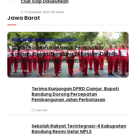
Club Siap Dikukuhkan
13 Desember 2025
•
719 Dilihat
Jawa Barat
Bandung
Berita Terbaru
Berita Utama
Nasional
Calon Paskibraka Masuk Pemusatan
Latihan, Bupati Bandung Tekankan Disiplin,
Integritas Dan Nasionalisme
3 jam lalu
Terima Kunjungan DPRD Cianjur, Bupati
Bandung Dorong Percepatan
Pembangunan Jalan Perbatasan
5 jam lalu
Sekolah Rakyat Terintegrasi-4 Kabupaten
Bandung Resmi Gelar MPLS