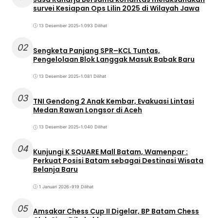
survei Kesiapan Ops Lilin 2025 di Wilayah Jawa
13 Desember 2025
•
1.093 Dilihat
02
Sengketa Panjang SPR–KCL Tuntas,
Pengelolaan Blok Langgak Masuk Babak Baru
13 Desember 2025
•
1.081 Dilihat
03
TNI Gendong 2 Anak Kembar, Evakuasi Lintasi
Medan Rawan Longsor di Aceh
13 Desember 2025
•
1.040 Dilihat
04
Kunjungi K SQUARE Mall Batam, Wamenpar :
Perkuat Posisi Batam sebagai Destinasi Wisata
Belanja Baru
1 Januari 2026
•
919 Dilihat
05
Amsakar Chess Cup II Digelar, BP Batam Chess