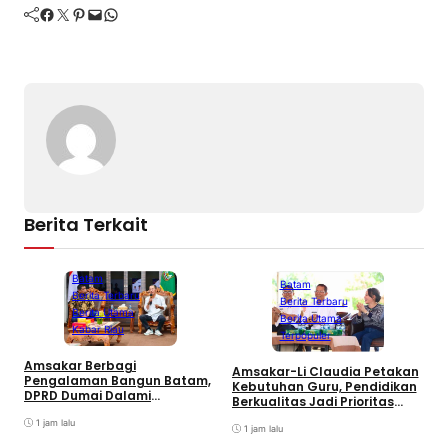
Facebook
Twitter
Pinterest
Mail
WhatsApp
Berita Terkait
Batam
Batam
Berita Terbaru
Berita Terbaru
Berita Utama
Berita Utama
Kabar Riau
Terpopuler
C
Amsakar Berbagi
Amsakar-Li Claudia Petakan
S
Pengalaman Bangun Batam,
Kebutuhan Guru, Pendidikan
K
DPRD Dumai Dalami
Berkualitas Jadi Prioritas
Pendidikan hingga Investasi
Batam
1 jam lalu
1 jam lalu