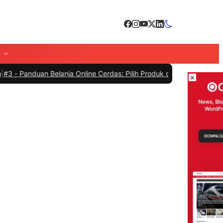
elanja Online Cerdas: Pilih Produk dengan Bijak dan Hindari Penipu
×