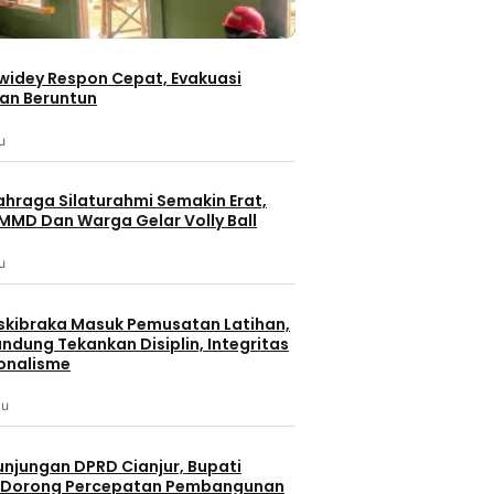
iwidey Respon Cepat, Evakuasi
an Beruntun
u
ahraga Silaturahmi Semakin Erat,
MMD Dan Warga Gelar Volly Ball
u
skibraka Masuk Pemusatan Latihan,
ndung Tekankan Disiplin, Integritas
onalisme
lu
unjungan DPRD Cianjur, Bupati
Berita Terbaru
Berita 
 Dorong Percepatan Pembangunan