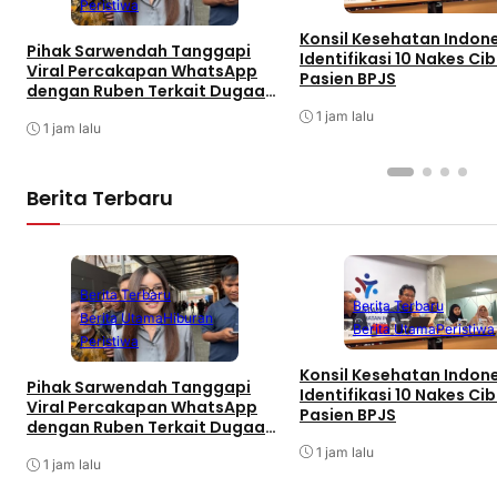
Peristiwa
Konsil Kesehatan Indon
Pihak Sarwendah Tanggapi
Identifikasi 10 Nakes Cib
Viral Percakapan WhatsApp
Pasien BPJS
dengan Ruben Terkait Dugaan
Obat HIV
1 jam lalu
1 jam lalu
Berita Terbaru
Berita Terbaru
Berita Terbaru
Berita Utama
Hiburan
Berita Utama
Peristiwa
Peristiwa
Konsil Kesehatan Indon
Pihak Sarwendah Tanggapi
Identifikasi 10 Nakes Cib
Viral Percakapan WhatsApp
Pasien BPJS
dengan Ruben Terkait Dugaan
Obat HIV
1 jam lalu
1 jam lalu