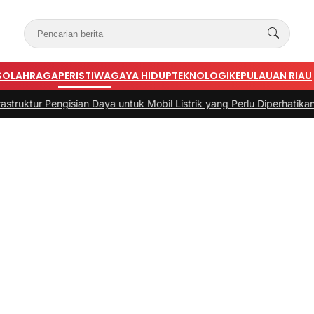
S
OLAHRAGA
PERISTIWA
GAYA HIDUP
TEKNOLOGI
KEPULAUAN RIAU
ian Daya untuk Mobil Listrik yang Perlu Diperhatikan
|
#3 -
Panduan B