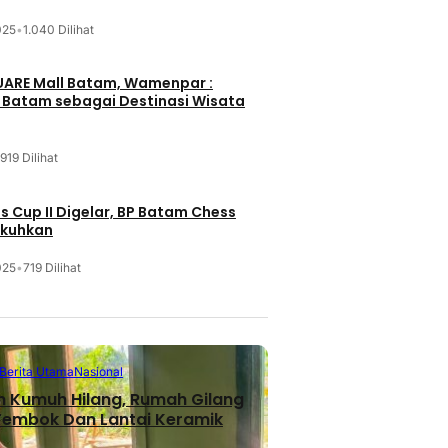
025
•
1.040 Dilihat
UARE Mall Batam, Wamenpar :
i Batam sebagai Destinasi Wisata
919 Dilihat
 Cup II Digelar, BP Batam Chess
ukuhkan
025
•
719 Dilihat
Berita Utama
Nasional
n Kumuh Hilang, Rumah Gilang
 Tembok Dan Lantai Keramik