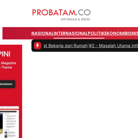
NASIONAL
INTERNASIONAL
POLITIK
EKONOMI
BISNI
as saat Bekerja dari Rumah
|
#2 -
Masalah Utama Infrastruktur Pengis