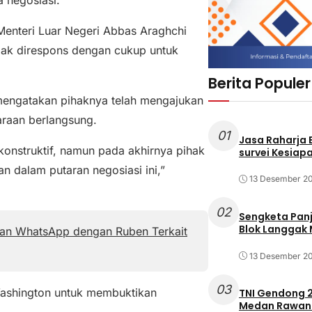
Menteri Luar Negeri Abbas Araghchi
idak direspons dengan cukup untuk
Berita Populer
, mengatakan pihaknya telah mengajukan
araan berlangsung.
01
Jasa Raharja
 konstruktif, namun pada akhirnya pihak
survei Kesiapa
n dalam putaran negosiasi ini,”
13 Desember 2
02
Sengketa Pan
Blok Langgak
pan WhatsApp dengan Ruben Terkait
13 Desember 2
03
Washington untuk membuktikan
TNI Gendong 2
Medan Rawan 