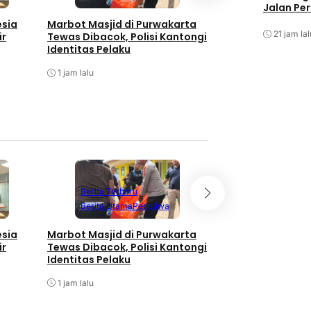
Jalan Pe
Berita Utama
P
esia
Marbot Masjid di Purwakarta
Polda Jabar Teta
21 jam lal
ir
Tewas Dibacok, Polisi Kantongi
Tersangka Hoaks 
Identitas Pelaku
Penghasutan ter
Presiden di Meds
1 jam lalu
1 jam lalu
Berita Terbaru
Berita Terbaru
Berita Utama
Peristiwa
Berita Utama
P
esia
Marbot Masjid di Purwakarta
Polda Jabar Teta
ir
Tewas Dibacok, Polisi Kantongi
Tersangka Hoaks 
Identitas Pelaku
Penghasutan ter
Presiden di Meds
1 jam lalu
1 jam lalu