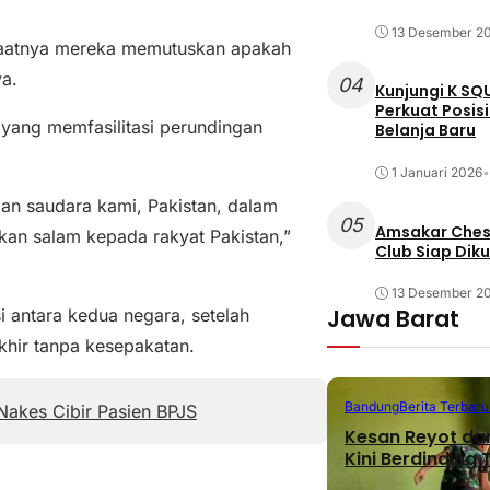
13 Desember 2
 saatnya mereka memutuskan apakah
a.
04
Kunjungi K SQ
Perkuat Posis
 yang memfasilitasi perundingan
Belanja Baru
1 Januari 2026
•
dan saudara kami, Pakistan, dalam
05
Amsakar Chess
kan salam kepada rakyat Pakistan,”
Club Siap Dik
13 Desember 2
Jawa Barat
 antara kedua negara, setelah
khir tanpa kesepakatan.
Bandung
Berita Terbaru
 Nakes Cibir Pasien BPJS
Kesan Reyot da
Kini Berdinding