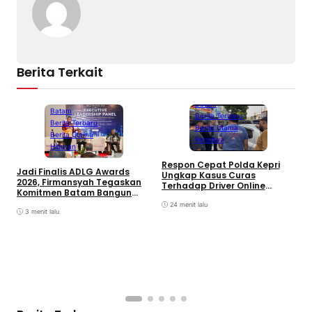
Berita Terkait
Batam
Batam
Berita Terbaru
Berita Terbaru
Berita Utama
Berita Utama
Peristiwa
Hiburan
D
Respon Cepat Polda Kepri
Jadi Finalis ADLG Awards
P
Ungkap Kasus Curas
2026, Firmansyah Tegaskan
K
Terhadap Driver Online
Komitmen Batam Bangun
L
Mazim, Pelaku Ditangkap
Pemerintahan Digital
O
24 menit lalu
3 menit lalu