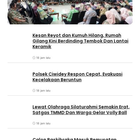
KPK
1 jam lalu
Kesan Reyot dan Kumuh Hilang, Rumah
Gilang Kini Berdinding Tembok Dan Lantai
Keramik
18 jam lalu
Polsek Ciwidey Respon Cepat, Evakuasi
Kecelakaan Beruntun
18 jam lalu
Lewat Olahraga Silaturahmi Semakin Erat,
Satgas TMMD Dan Warga Gelar Volly Ball
18 jam lalu
Calon Paskibraka Masuk Pemusatan