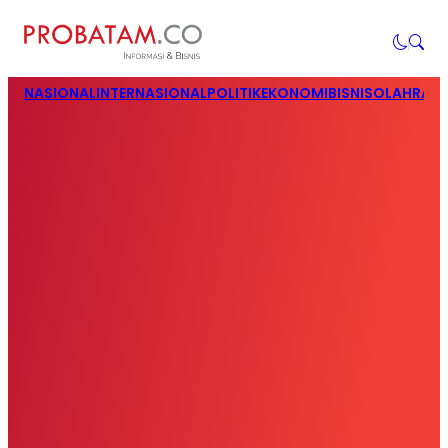
NASIONAL
INTERNASIONAL
POLITIK
EKONOMI
BISNIS
OLAHRAG