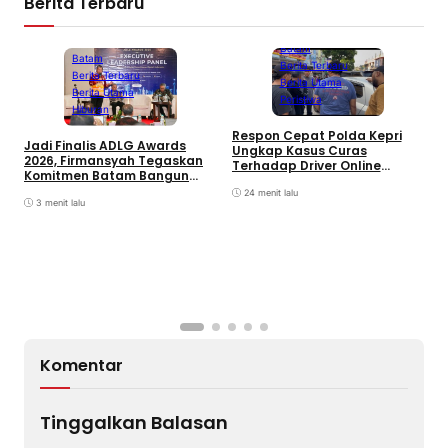
Berita Terbaru
Batam
Batam
Berita Terbaru
Berita Terbaru
Berita Utama
Berita Utama
Peristiwa
Hiburan
D
Respon Cepat Polda Kepri
Jadi Finalis ADLG Awards
P
Ungkap Kasus Curas
2026, Firmansyah Tegaskan
K
Terhadap Driver Online
Komitmen Batam Bangun
L
Mazim, Pelaku Ditangkap
Pemerintahan Digital
O
24 menit lalu
3 menit lalu
Komentar
Tinggalkan Balasan