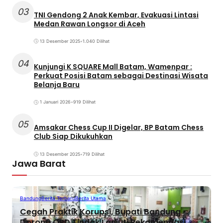
03
TNI Gendong 2 Anak Kembar, Evakuasi Lintasi
Medan Rawan Longsor di Aceh
13 Desember 2025
•
1.040 Dilihat
04
Kunjungi K SQUARE Mall Batam, Wamenpar :
Perkuat Posisi Batam sebagai Destinasi Wisata
Belanja Baru
1 Januari 2026
•
919 Dilihat
05
Amsakar Chess Cup II Digelar, BP Batam Chess
Club Siap Dikukuhkan
13 Desember 2025
•
719 Dilihat
Jawa Barat
Bandung
Berita Terbaru
Berita Utama
Cegah Praktik Korupsi, Bupati Bandung
Dorong OPD Tindak Lanjuti Rekomendasi