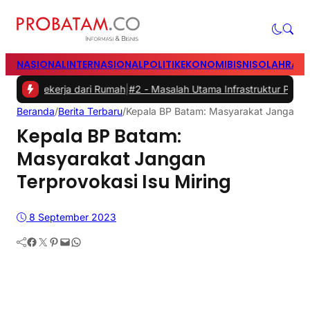
NASIONAL
INTERNASIONAL
POLITIK
EKONOMI
BISNIS
OLAHRAG
Bekerja dari Rumah
|
#2 -
Masalah Utama Infrastruktur Pengisian Daya 
Beranda
/
Berita Terbaru
/
Kepala BP Batam: Masyarakat Jangan Te
Kepala BP Batam:
Masyarakat Jangan
Terprovokasi Isu Miring
8 September 2023
Facebook
Twitter
Pinterest
Mail
WhatsApp