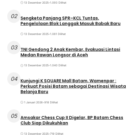
13 Desember 2025
•
1.093 Dilihat
02
Sengketa Panjang SPR–KCL Tuntas,
Pengelolaan Blok Langgak Masuk Babak Baru
13 Desember 2025
•
1.081 Dilihat
03
TNI Gendong 2 Anak Kembar, Evakuasi Lintasi
Medan Rawan Longsor di Aceh
13 Desember 2025
•
1.040 Dilihat
04
Kunjungi K SQUARE Mall Batam, Wamenpar :
Perkuat Posisi Batam sebagai Destinasi Wisata
Belanja Baru
1 Januari 2026
•
918 Dilihat
05
Amsakar Chess Cup II Digelar, BP Batam Chess
Club Siap Dikukuhkan
13 Desember 2025
•
719 Dilihat