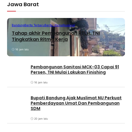
Jawa Barat
Bandung
Berita Terbaru
Berita Utama
Nasional
Tahap akhir Pembangunan RTLH, TNI
Tingkatkan Ritme Kerja
16 jam lalu
Pembangunan Sanitasi MCK-03 Capai 91
Persen, TNI Mulai Lakukan Finishing
16 jam lalu
Bupati Bandung Ajak Muslimat NU Perkuat
Pemberdayaan Umat Dan Pembangunan
SDM
20 jam lalu