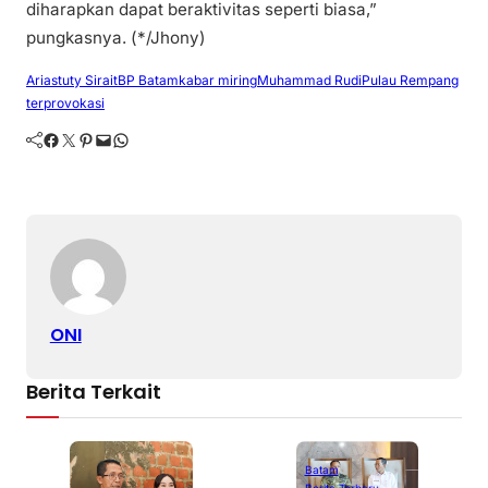
diharapkan dapat beraktivitas seperti biasa,”
pungkasnya. (*/Jhony)
Ariastuty Sirait
BP Batam
kabar miring
Muhammad Rudi
Pulau Rempang
terprovokasi
Facebook
Twitter
Pinterest
Mail
WhatsApp
ONI
Berita Terkait
Batam
Berita Terbaru