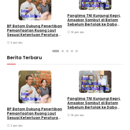
Berita Utama
Lingga
L
Batam
C
Panglima TNI Kunjungi Kepri,
Berita Terbaru
K
Amsakar Sambut di Batam
Sebelum Bertolak ke Dabo
BP Batam Dukung Penertiban
Singkep, Lingga
Pemanfaatan Ruang Laut
16 jam lalu
Sesuai Ketentuan Peraturan
Perundang-undangan
3 jam lalu
Berita Terbaru
Batam
Berita Terbaru
Berita Utama
Lingga
L
Batam
C
Panglima TNI Kunjungi Kepri,
Berita Terbaru
K
Amsakar Sambut di Batam
Sebelum Bertolak ke Dabo
BP Batam Dukung Penertiban
Singkep, Lingga
Pemanfaatan Ruang Laut
16 jam lalu
Sesuai Ketentuan Peraturan
Perundang-undangan
3 jam lalu