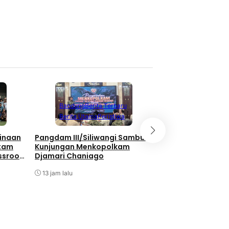
Berita Terbaru
Berita Utama
Li
Bandung
Berita Terbaru
Nasional
Berita Utama
Peristiwa
Bukan Hanya Soal
inaan
Pangdam III/Siliwangi Sambut
Pembangunan, TNI
atam
Kunjungan Menkopolkam
Kebersamaan Di 
ssroot
Djamari Chaniago
Watuduwur
al 2026
13 jam lalu
13 jam lalu