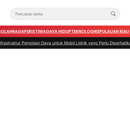
S
OLAHRAGA
PERISTIWA
GAYA HIDUP
TEKNOLOGI
KEPULAUAN RIAU
gisian Daya untuk Mobil Listrik yang Perlu Diperhatikan
|
#3 -
Pandua