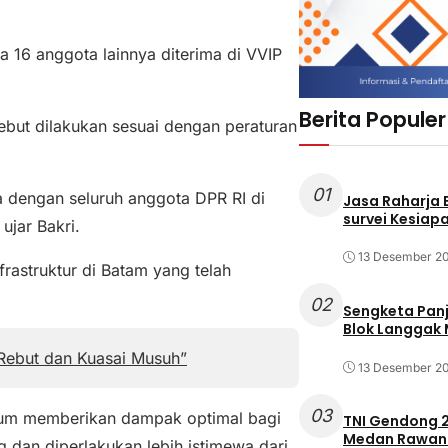
 16 anggota lainnya diterima di VVIP
Berita Populer
but dilakukan sesuai dengan peraturan
01
a dengan seluruh anggota DPR RI di
Jasa Raharja
survei Kesiapa
ujar Bakri.
13 Desember 2
rastruktur di Batam yang telah
02
Sengketa Pan
Blok Langgak
 Rebut dan Kuasai Musuh”
13 Desember 2
03
lum memberikan dampak optimal bagi
TNI Gendong 2
Medan Rawan 
 dan diperlakukan lebih istimewa dari