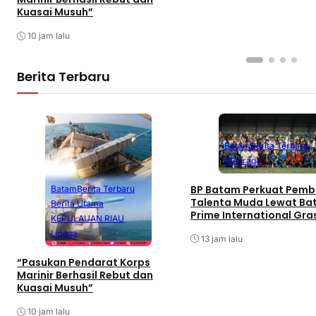
Kuasai Musuh”
10 jam lalu
Berita Terbaru
Batam
Berita Terbaru
Olahraga
BP Batam Perkuat Pemb
Batam
Berita Terbaru
Talenta Muda Lewat B
Berita Utama
Prime International Gra
KEPULAUAN RIAU
Football sebagai Festiv
Lingga
13 jam lalu
“Pasukan Pendarat Korps
Marinir Berhasil Rebut dan
Kuasai Musuh”
10 jam lalu