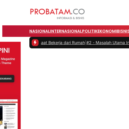
NASIONAL
INTERNASIONAL
POLITIK
EKONOMI
BISNI
vitas saat Bekerja dari Rumah
|
#2 -
Masalah Utama Infrastruktur Pen