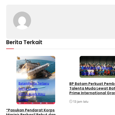
Berita Terkait
Batam
Berita Terbaru
Olahraga
BP Batam Perkuat Pemb
Batam
Berita Terbaru
Talenta Muda Lewat B
Berita Utama
Prime International Gra
KEPULAUAN RIAU
Football sebagai Festiv
Lingga
13 jam lalu
“Pasukan Pendarat Korps
Marinir Berhasil Rebut dan