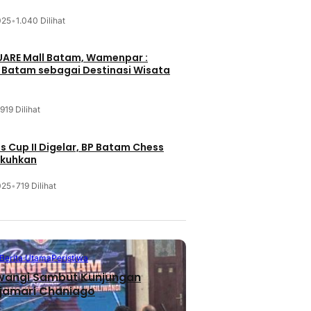
025
•
1.040 Dilihat
UARE Mall Batam, Wamenpar :
i Batam sebagai Destinasi Wisata
919 Dilihat
 Cup II Digelar, BP Batam Chess
ukuhkan
025
•
719 Dilihat
Berita Utama
Peristiwa
iwangi Sambut Kunjungan
jamari Chaniago