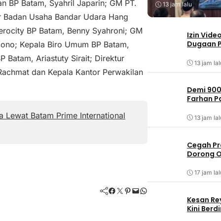
n BP Batam, Syahril Japarin; GM PT.
13 jam lalu
r Badan Usaha Bandar Udara Hang
erocity BP Batam, Benny Syahroni; GM
Izin Vide
Dugaan P
ono; Kepala Biro Umum BP Batam,
 Batam, Ariastuty Sirait; Direktur
13 jam lal
Rachmat dan Kepala Kantor Perwakilan
Demi 900
Farhan 
 Lewat Batam Prime International
13 jam lal
Cegah Pr
Dorong O
17 jam lal
Facebook
Twitter
Pinterest
Mail
WhatsApp
Kesan Re
Kini Ber