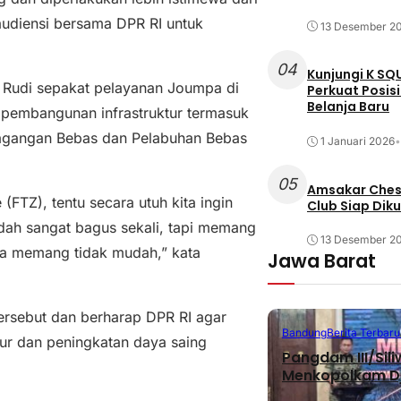
audiensi bersama DPR RI untuk
13 Desember 2
04
Kunjungi K SQ
 Rudi sepakat pelayanan Joumpa di
Perkuat Posis
Belanja Baru
a pembangunan infrastruktur termasuk
dagangan Bebas dan Pelabuhan Bebas
1 Januari 2026
•
05
Amsakar Chess
FTZ), tentu secara utuh kita ingin
Club Siap Dik
udah sangat bagus sekali, tapi memang
13 Desember 2
ya memang tidak mudah,” kata
Jawa Barat
ersebut dan berharap DPR RI agar
Bandung
Berita Terbaru
r dan peningkatan daya saing
Pangdam III/Sil
Menkopolkam D