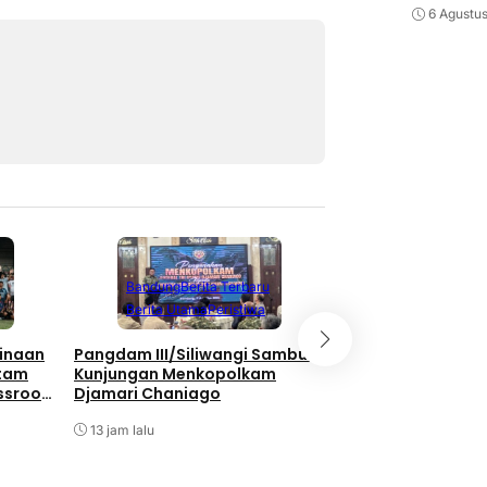
6 Agustu
Berita Terbaru
Berita Utama
Li
Bandung
Berita Terbaru
Nasional
Berita Utama
Peristiwa
Bukan Hanya Soal
inaan
Pangdam III/Siliwangi Sambut
Pembangunan, TNI
atam
Kunjungan Menkopolkam
Kebersamaan Di 
ssroot
Djamari Chaniago
Watuduwur
al 2026
13 jam lalu
13 jam lalu