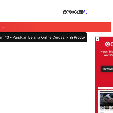
n Belanja Online Cerdas: Pilih Produk dengan Bijak dan Hindari Pen
×