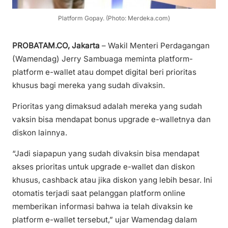
Platform Gopay. (Photo: Merdeka.com)
PROBATAM.CO, Jakarta
– Wakil Menteri Perdagangan
(Wamendag) Jerry Sambuaga meminta platform-
platform e-wallet atau dompet digital beri prioritas
khusus bagi mereka yang sudah divaksin.
Prioritas yang dimaksud adalah mereka yang sudah
vaksin bisa mendapat bonus upgrade e-walletnya dan
diskon lainnya.
“Jadi siapapun yang sudah divaksin bisa mendapat
akses prioritas untuk upgrade e-wallet dan diskon
khusus, cashback atau jika diskon yang lebih besar. Ini
otomatis terjadi saat pelanggan platform online
memberikan informasi bahwa ia telah divaksin ke
platform e-wallet tersebut,” ujar Wamendag dalam