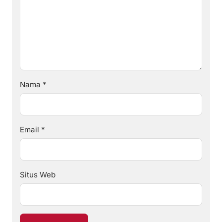
Nama
*
Email
*
Situs Web