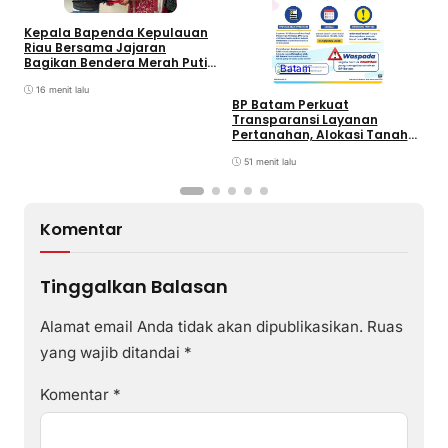
Kepala Bapenda Kepulauan
D
Riau Bersama Jajaran
B
Bagikan Bendera Merah Putih
Batam
K
Ke Wajib Pajak Kendaraan
T
Bermotor di Kantor Samsat
16 menit lalu
BP Batam Perkuat
Transparansi Layanan
Pertanahan, Alokasi Tanah
Reguler Segera Hadir Melalui
LMS
51 menit lalu
Komentar
Tinggalkan Balasan
Alamat email Anda tidak akan dipublikasikan.
Ruas
yang wajib ditandai
*
Komentar
*