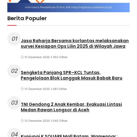
Berita Populer
01
Jasa Raharja Bersama korlantas melaksanakan
survei Kesiapan Ops Lilin 2025 di Wilayah Jawa
13 Desember 2025
•
1.093 Dilihat
02
Sengketa Panjang SPR–KCL Tuntas,
Pengelolaan Blok Langgak Masuk Babak Baru
13 Desember 2025
•
1.081 Dilihat
03
TNI Gendong 2 Anak Kembar, Evakuasi Lintasi
Medan Rawan Longsor di Aceh
13 Desember 2025
•
1.040 Dilihat
04
Kunjungi K SQUARE Mall Batam, Wamenpar :