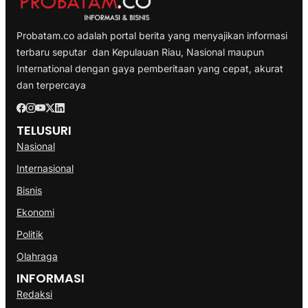
Probatam.co adalah portal berita yang menyajikan informasi
terbaru seputar dan Kepulauan Riau, Nasional maupun
International dengan gaya pemberitaan yang cepat, akurat
dan terpercaya
TELUSURI
Nasional
Internasional
Bisnis
Ekonomi
Politik
Olahraga
INFORMASI
Redaksi