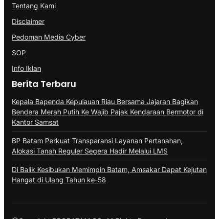
Tentang Kami
Disclaimer
Pedoman Media Cyber
SOP
Info Iklan
Berita Terbaru
Kepala Bapenda Kepulauan Riau Bersama Jajaran Bagikan
Bendera Merah Putih Ke Wajib Pajak Kendaraan Bermotor di
Kantor Samsat
BP Batam Perkuat Transparansi Layanan Pertanahan,
Alokasi Tanah Reguler Segera Hadir Melalui LMS
Di Balik Kesibukan Memimpin Batam, Amsakar Dapat Kejutan
Hangat di Ulang Tahun ke-58