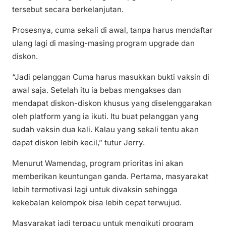
tersebut secara berkelanjutan.
Prosesnya, cuma sekali di awal, tanpa harus mendaftar
ulang lagi di masing-masing program upgrade dan
diskon.
“Jadi pelanggan Cuma harus masukkan bukti vaksin di
awal saja. Setelah itu ia bebas mengakses dan
mendapat diskon-diskon khusus yang diselenggarakan
oleh platform yang ia ikuti. Itu buat pelanggan yang
sudah vaksin dua kali. Kalau yang sekali tentu akan
dapat diskon lebih kecil,” tutur Jerry.
Menurut Wamendag, program prioritas ini akan
memberikan keuntungan ganda. Pertama, masyarakat
lebih termotivasi lagi untuk divaksin sehingga
kekebalan kelompok bisa lebih cepat terwujud.
Masyarakat jadi terpacu untuk mengikuti program