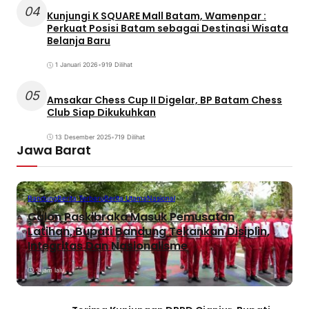
04
Kunjungi K SQUARE Mall Batam, Wamenpar :
Perkuat Posisi Batam sebagai Destinasi Wisata
Belanja Baru
1 Januari 2026
•
919 Dilihat
05
Amsakar Chess Cup II Digelar, BP Batam Chess
Club Siap Dikukuhkan
13 Desember 2025
•
719 Dilihat
Jawa Barat
Bandung
Berita Terbaru
Berita Utama
Nasional
Calon Paskibraka Masuk Pemusatan
Latihan, Bupati Bandung Tekankan Disiplin,
Integritas Dan Nasionalisme
3 jam lalu