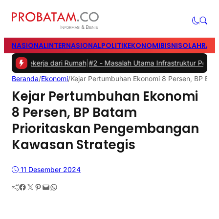
NASIONAL
INTERNASIONAL
POLITIK
EKONOMI
BISNIS
OLAHRAG
kerja dari Rumah
|
#2 -
Masalah Utama Infrastruktur Pengisian Daya un
Beranda
/
Ekonomi
/
Kejar Pertumbuhan Ekonomi 8 Persen, BP Bat
Kejar Pertumbuhan Ekonomi
8 Persen, BP Batam
Prioritaskan Pengembangan
Kawasan Strategis
11 Desember 2024
Facebook
Twitter
Pinterest
Mail
WhatsApp