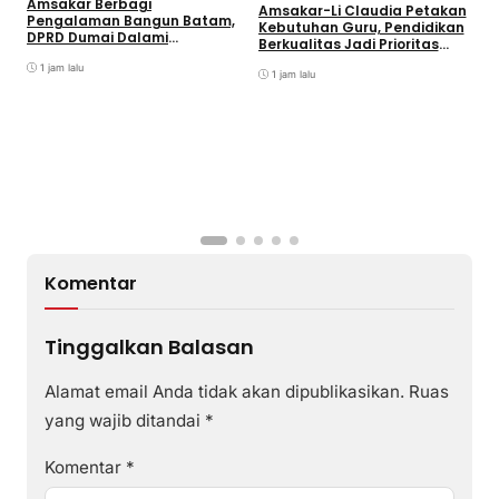
Amsakar Berbagi
Amsakar-Li Claudia Petakan
S
Pengalaman Bangun Batam,
Kebutuhan Guru, Pendidikan
K
DPRD Dumai Dalami
Berkualitas Jadi Prioritas
Pendidikan hingga Investasi
Batam
1 jam lalu
1 jam lalu
Komentar
Tinggalkan Balasan
Alamat email Anda tidak akan dipublikasikan.
Ruas
yang wajib ditandai
*
Komentar
*