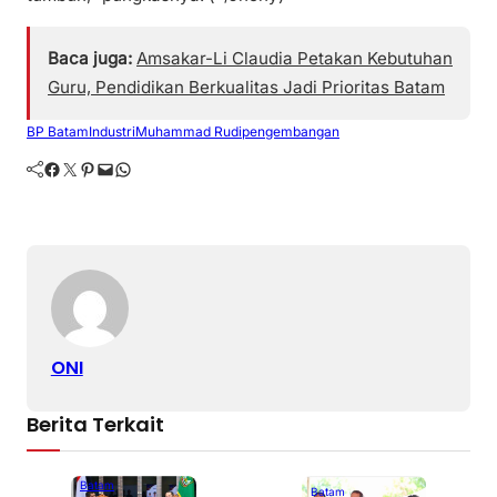
Baca juga:
Amsakar-Li Claudia Petakan Kebutuhan
Guru, Pendidikan Berkualitas Jadi Prioritas Batam
BP Batam
Industri
Muhammad Rudi
pengembangan
Facebook
Twitter
Pinterest
Mail
WhatsApp
ONI
Berita Terkait
Batam
Batam