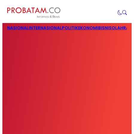
NASIONAL
INTERNASIONAL
POLITIK
EKONOMI
BISNIS
OLAHRAG