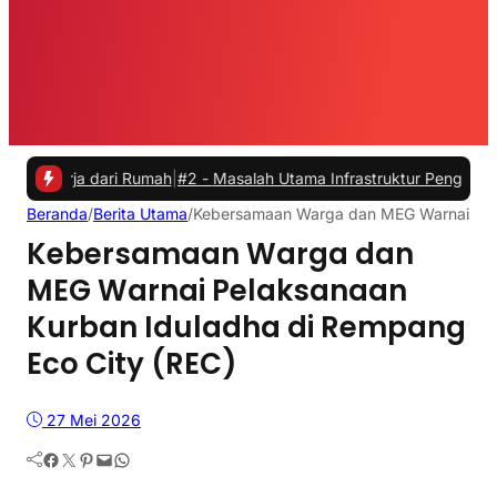
a dari Rumah
|
#2 -
Masalah Utama Infrastruktur Pengisian Daya untuk 
Beranda
/
Berita Utama
/
Kebersamaan Warga dan MEG Warnai Pela
Kebersamaan Warga dan
MEG Warnai Pelaksanaan
Kurban Iduladha di Rempang
Eco City (REC)
27 Mei 2026
Facebook
Twitter
Pinterest
Mail
WhatsApp