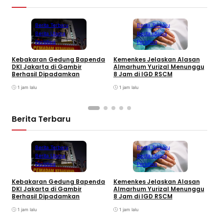
Berita Terbaru
Berita Terbaru
Berita Utama
Berita Utama
Peristiwa
Peristiwa
Kebakaran Gedung Bapenda
Kemenkes Jelaskan Alasan
E
DKI Jakarta di Gambir
Almarhum Yurizal Menunggu
U
Berhasil Dipadamkan
8 Jam di IGD RSCM
M
1 jam lalu
1 jam lalu
Berita Terbaru
Berita Terbaru
Berita Terbaru
Berita Utama
Berita Utama
Peristiwa
Peristiwa
Kebakaran Gedung Bapenda
Kemenkes Jelaskan Alasan
E
DKI Jakarta di Gambir
Almarhum Yurizal Menunggu
U
Berhasil Dipadamkan
8 Jam di IGD RSCM
M
1 jam lalu
1 jam lalu