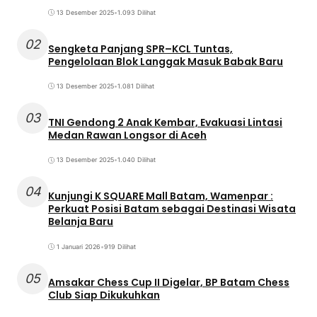
13 Desember 2025
•
1.093 Dilihat
02
Sengketa Panjang SPR–KCL Tuntas,
Pengelolaan Blok Langgak Masuk Babak Baru
13 Desember 2025
•
1.081 Dilihat
03
TNI Gendong 2 Anak Kembar, Evakuasi Lintasi
Medan Rawan Longsor di Aceh
13 Desember 2025
•
1.040 Dilihat
04
Kunjungi K SQUARE Mall Batam, Wamenpar :
Perkuat Posisi Batam sebagai Destinasi Wisata
Belanja Baru
1 Januari 2026
•
919 Dilihat
05
Amsakar Chess Cup II Digelar, BP Batam Chess
Club Siap Dikukuhkan