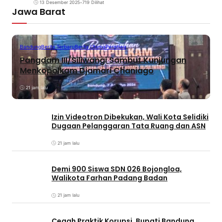
13 Desember 2025
•
719 Dilihat
Jawa Barat
Bandung
Berita Terbaru
Berita Utama
Peristiwa
Pangdam III/Siliwangi Sambut Kunjungan
Menkopolkam Djamari Chaniago
21 jam lalu
Izin Videotron Dibekukan, Wali Kota Selidiki
Dugaan Pelanggaran Tata Ruang dan ASN
21 jam lalu
Demi 900 Siswa SDN 026 Bojongloa,
Walikota Farhan Padang Badan
21 jam lalu
Cegah Praktik Korupsi, Bupati Bandung